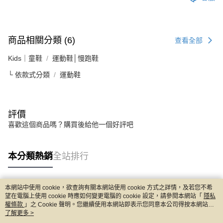
商品相關分類 (6)
查看全部
Kids｜童鞋
運動鞋│慢跑鞋
└ 依款式分類
運動鞋
評價
喜歡這個商品嗎？購買後給他一個好評吧
本分類熱銷
全站排行
本網站中使用 cookie，欲查詢有關本網站使用 cookie 方式之詳情，及若您不希
熱門標籤
望在電腦上使用 cookie 時應如何變更電腦的 cookie 設定，請參閱本網站「
隱私
權條款
」之 Cookie 聲明。您繼續使用本網站即表示您同意本公司得按本網站使
用條款之 Cookie 聲明使用 cookie。
了解更多 >