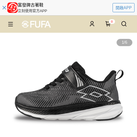
富發牌古著鞋
開啟APP
立刻使用官方APP
0
1
/
6