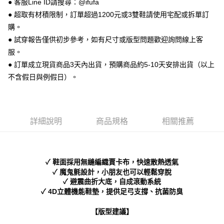
● 客服Line ID請搜尋：@ifufa
【關於「AFTEE先享後付」】
ATM付款
AFTEE先享後付是「在收到商品之後才付款」的支付方式。 讓您購物簡單
● 超取有材積限制，訂單超過1200元或3雙鞋請使用宅配或拆單訂
便利好安心！
購。
１．簡單：不需註冊會員、不需綁卡、不需儲值。
運送方式
２．便利：只要手機號碼，簡訊認證，即可結帳。
● 試穿報告僅供初步參考，如有尺寸或版型問題歡迎詢問線上客
３．安心：先確認商品／服務後，再付款。
全家 取貨付款
服。
每筆NT$70，滿NT$999(含以上)免運費
● 訂單成立現貨商品3天內出貨，預購商品約5-10天安排出貨（以上
【「AFTEE先享後付」結帳流程】
１．於結帳方式選擇「AFTEE先享後付」後，將跳轉至「AFTEE先享後付」
不含假日與例假日）。
付款後 全家取貨
結帳頁面，進行簡訊認證並確認金額後，即可完成結帳。
２．訂單成立數日內，您將收到繳費通知簡訊。
每筆NT$70，滿NT$999(含以上)免運費
３．收到繳費通知簡訊後14天內，點擊此簡訊中的連結，可透過四大超商／
ATM／網路銀行／等多元方式進行付款，方視為交易完成。
7-11 取貨付款
※ 請注意：結帳手續完成當下不需立刻繳費，但若您需要取消訂單，請聯絡
詳細說明
商品規格
相關推薦
每筆NT$70，滿NT$999(含以上)免運費
購買商品的店家。未經商家同意取消之訂單仍視為有效，需透過AFTEE先享
後付繳納相關費用。
付款後 7-11取貨
※ 交易是否成功請以「AFTEE先享後付 」之結帳頁面顯示為準，若有關於
是否繳費成功／繳費後需取消欲退款等相關疑問，請聯繫「AFTEE先享後付
每筆NT$70，滿NT$999(含以上)免運費
✓ 鞋面採用無縫編織賈卡布，快速散熱透氣
客戶支援中心」
https://netprotections.freshdesk.com/support/home
✓ 魔鬼氈設計，小朋友也可以輕鬆穿脫
新竹物流宅配
✓ 避震曲折大底，自成滾動系統
【注意事項】
✓ 4D立體機能鞋墊，提供足弓支撐、抗菌防臭
１．透過由恩沛科技股份有限公司提供之「AFTEE先享後付」服務完成之交
每筆NT$90，滿NT$999(含以上)免運費
易，需依本服務之必要範圍內提供個人資料，並將交易相關給付款項請求債
權轉讓予恩沛科技股份有限公司。
海外宅配
查看運費
【版型建議】
２．關於個人資料處理事宜，請瀏覽以下網址：