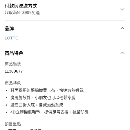
付款與運送方式
超取滿NT$999免運
付款方式
品牌
信用卡一次付款
LOTTO
超商取貨付款
商品特色
LINE Pay
商品編號
Apple Pay
11389677
街口支付
商品特色
悠遊付
鞋面採用無縫編織賈卡布，快速散熱透氣
Google Pay
魔鬼氈設計，小朋友也可以輕鬆穿脫
避震曲折大底，自成滾動系統
全盈+PAY
4D立體機能鞋墊，提供足弓支撐、抗菌防臭
AFTEE先享後付
銷售重點
相關說明