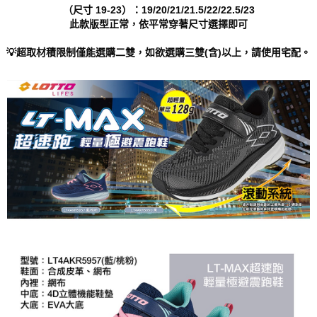
https://aftee.tw/terms/#terms3
（尺寸 19-23）：19/20/21/21.5/22/22.5/23
３．未成年的使用者請事先徵得法定代理人或監護人之同意方可使用
此款版型正常，依平常穿著尺寸選擇即可
「AFTEE先享後付」，若未經同意申辦者引起之損失，本公司不負相關責
任。
💡超取材積限制僅能選購二雙，如欲選購三雙(含)以上，請使用宅配。
４．使用「AFTEE先享後付」時，將依據個別帳號之用戶狀況，依本公司即
時審查核予不同之上限額度；若仍有額度不足之情形，本公司將視審查結果
請求用戶進行身份認證。
５．嚴禁一人註冊多個帳號或使用他人資訊註冊。若發現惡意使用之情形，
恩沛科技股份有限公司將有權停止該用戶之使用額度並採取法律行動。