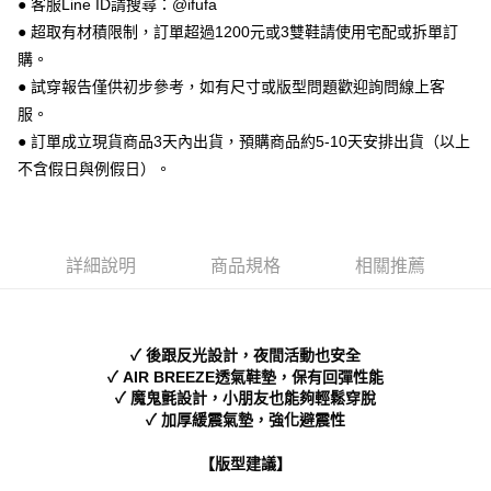
● 客服Line ID請搜尋：@ifufa
【關於「AFTEE先享後付」】
ATM付款
AFTEE先享後付是「在收到商品之後才付款」的支付方式。 讓您購物簡單
● 超取有材積限制，訂單超過1200元或3雙鞋請使用宅配或拆單訂
便利好安心！
購。
１．簡單：不需註冊會員、不需綁卡、不需儲值。
運送方式
２．便利：只要手機號碼，簡訊認證，即可結帳。
● 試穿報告僅供初步參考，如有尺寸或版型問題歡迎詢問線上客
３．安心：先確認商品／服務後，再付款。
全家 取貨付款
服。
每筆NT$70，滿NT$999(含以上)免運費
● 訂單成立現貨商品3天內出貨，預購商品約5-10天安排出貨（以上
【「AFTEE先享後付」結帳流程】
１．於結帳方式選擇「AFTEE先享後付」後，將跳轉至「AFTEE先享後付」
不含假日與例假日）。
付款後 全家取貨
結帳頁面，進行簡訊認證並確認金額後，即可完成結帳。
２．訂單成立數日內，您將收到繳費通知簡訊。
每筆NT$70，滿NT$999(含以上)免運費
３．收到繳費通知簡訊後14天內，點擊此簡訊中的連結，可透過四大超商／
ATM／網路銀行／等多元方式進行付款，方視為交易完成。
7-11 取貨付款
※ 請注意：結帳手續完成當下不需立刻繳費，但若您需要取消訂單，請聯絡
詳細說明
商品規格
相關推薦
每筆NT$70，滿NT$999(含以上)免運費
購買商品的店家。未經商家同意取消之訂單仍視為有效，需透過AFTEE先享
後付繳納相關費用。
付款後 7-11取貨
※ 交易是否成功請以「AFTEE先享後付 」之結帳頁面顯示為準，若有關於
是否繳費成功／繳費後需取消欲退款等相關疑問，請聯繫「AFTEE先享後付
每筆NT$70，滿NT$999(含以上)免運費
✓ 後跟反光設計，夜間活動也安全
客戶支援中心」
https://netprotections.freshdesk.com/support/home
✓ AIR BREEZE透氣鞋墊，保有回彈性能
新竹物流宅配
✓ 魔鬼氈設計，小朋友也能夠輕鬆穿脫
【注意事項】
✓ 加厚緩震氣墊，強化避震性
１．透過由恩沛科技股份有限公司提供之「AFTEE先享後付」服務完成之交
每筆NT$90，滿NT$999(含以上)免運費
易，需依本服務之必要範圍內提供個人資料，並將交易相關給付款項請求債
權轉讓予恩沛科技股份有限公司。
海外宅配
查看運費
【版型建議】
２．關於個人資料處理事宜，請瀏覽以下網址：