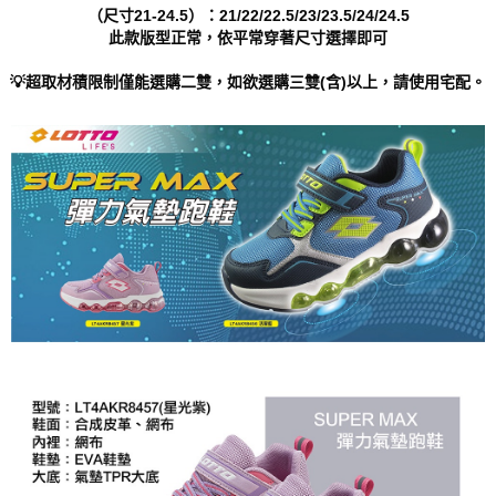
https://aftee.tw/terms/#terms3
（尺寸21-24.5）：21/22/22.5/23/23.5/24/24.5
３．未成年的使用者請事先徵得法定代理人或監護人之同意方可使用
此款版型正常，依平常穿著尺寸選擇即可
「AFTEE先享後付」，若未經同意申辦者引起之損失，本公司不負相關責
任。
💡超取材積限制僅能選購二雙，如欲選購三雙(含)以上，請使用宅配。
４．使用「AFTEE先享後付」時，將依據個別帳號之用戶狀況，依本公司即
時審查核予不同之上限額度；若仍有額度不足之情形，本公司將視審查結果
請求用戶進行身份認證。
５．嚴禁一人註冊多個帳號或使用他人資訊註冊。若發現惡意使用之情形，
恩沛科技股份有限公司將有權停止該用戶之使用額度並採取法律行動。