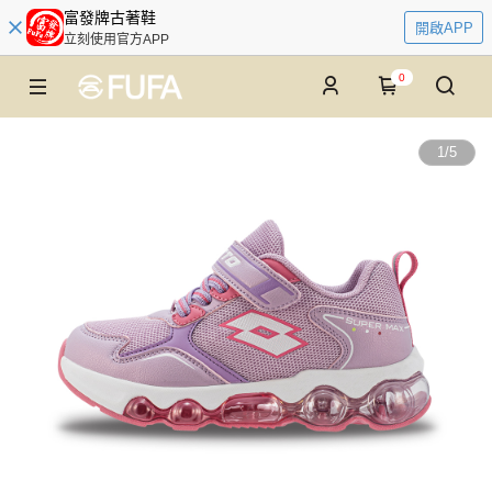
富發牌古著鞋
開啟APP
立刻使用官方APP
0
1
/
5