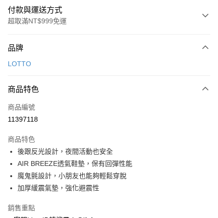
付款與運送方式
超取滿NT$999免運
付款方式
品牌
信用卡一次付款
LOTTO
超商取貨付款
商品特色
LINE Pay
商品編號
Apple Pay
11397118
街口支付
商品特色
悠遊付
後跟反光設計，夜間活動也安全
Google Pay
AIR BREEZE透氣鞋墊，保有回彈性能
魔鬼氈設計，小朋友也能夠輕鬆穿脫
全盈+PAY
加厚緩震氣墊，強化避震性
AFTEE先享後付
銷售重點
相關說明