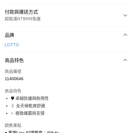
付款與運送方式
超取滿NT$999免運
付款方式
品牌
信用卡一次付款
LOTTO
超商取貨付款
商品特色
LINE Pay
商品編號
Apple Pay
11400646
街口支付
商品特色
悠遊付
🛡️ 卓越防護與耐用性
Google Pay
💧 全天候乾爽舒適
✨ 極致緩震與支撐
全盈+PAY
銷售重點
AFTEE先享後付
● 客服Line ID請搜尋：@ifufa