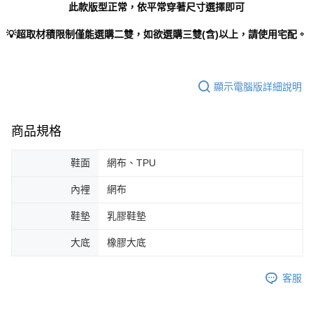
此款版型正常，依平常穿著尺寸選擇即可
💡超取材積限制僅能選購二雙，如欲選購三雙(含)以上，請使用宅配。
顯示電腦版詳細說明
商品規格
鞋面
網布、TPU
內裡
網布
鞋墊
乳膠鞋墊
大底
橡膠大底
客服