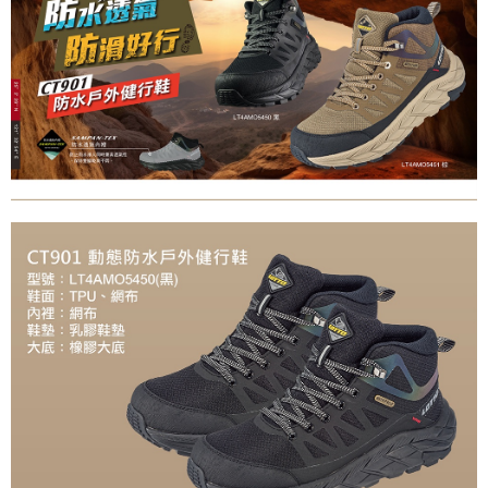
２．關於個人資料處理事宜，請瀏覽以下網址：
https://aftee.tw/terms/#terms3
３．未成年的使用者請事先徵得法定代理人或監護人之同意方可使用
「AFTEE先享後付」，若未經同意申辦者引起之損失，本公司不負相關責
任。
４．使用「AFTEE先享後付」時，將依據個別帳號之用戶狀況，依本公司即
時審查核予不同之上限額度；若仍有額度不足之情形，本公司將視審查結果
請求用戶進行身份認證。
５．嚴禁一人註冊多個帳號或使用他人資訊註冊。若發現惡意使用之情形，
恩沛科技股份有限公司將有權停止該用戶之使用額度並採取法律行動。