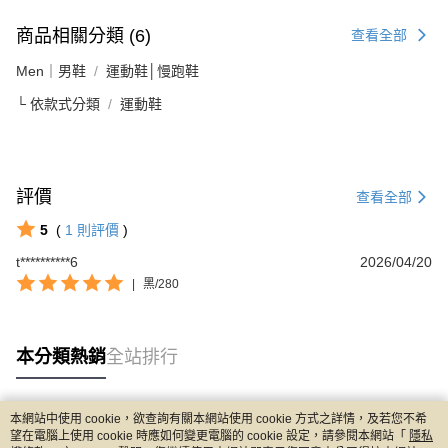
商品相關分類 (6)
查看全部
Men｜男鞋
運動鞋│慢跑鞋
└ 依款式分類
運動鞋
評價
查看全部
5
(
1
則評價
)
t**********6
2026/04/20
|
黑/280
本分類熱銷
全站排行
本網站中使用 cookie，欲查詢有關本網站使用 cookie 方式之詳情，及若您不希
熱門標籤
望在電腦上使用 cookie 時應如何變更電腦的 cookie 設定，請參閱本網站「
隱私