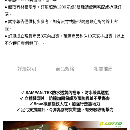
相關說明
● 超取有材積限制，訂單超過1200元或3雙鞋請使用宅配或拆單訂
【關於「AFTEE先享後付」】
ATM付款
AFTEE先享後付是「在收到商品之後才付款」的支付方式。 讓您購物簡單
購。
便利好安心！
● 試穿報告僅供初步參考，如有尺寸或版型問題歡迎詢問線上客
１．簡單：不需註冊會員、不需綁卡、不需儲值。
運送方式
２．便利：只要手機號碼，簡訊認證，即可結帳。
服。
３．安心：先確認商品／服務後，再付款。
全家 取貨付款
● 訂單成立現貨商品3天內出貨，預購商品約5-10天安排出貨（以上
每筆NT$70，滿NT$999(含以上)免運費
不含假日與例假日）。
【「AFTEE先享後付」結帳流程】
１．於結帳方式選擇「AFTEE先享後付」後，將跳轉至「AFTEE先享後付」
付款後 全家取貨
結帳頁面，進行簡訊認證並確認金額後，即可完成結帳。
２．訂單成立數日內，您將收到繳費通知簡訊。
每筆NT$70，滿NT$999(含以上)免運費
３．收到繳費通知簡訊後14天內，點擊此簡訊中的連結，可透過四大超商／
詳細說明
商品規格
相關推薦
ATM／網路銀行／等多元方式進行付款，方視為交易完成。
7-11 取貨付款
※ 請注意：結帳手續完成當下不需立刻繳費，但若您需要取消訂單，請聯絡
每筆NT$70，滿NT$999(含以上)免運費
購買商品的店家。未經商家同意取消之訂單仍視為有效，需透過AFTEE先享
後付繳納相關費用。
付款後 7-11取貨
※ 交易是否成功請以「AFTEE先享後付 」之結帳頁面顯示為準，若有關於
✓ SAMPAN-TEX防水透氣內裡布，防水兼具透氣
是否繳費成功／繳費後需取消欲退款等相關疑問，請聯繫「AFTEE先享後付
✓ 立體鞋頭片，防撞加固保護及預防腳趾不受傷害
每筆NT$70，滿NT$999(含以上)免運費
客戶支援中心」
https://netprotections.freshdesk.com/support/home
✓ 5mm橡膠刻紋大底，加強行走抓地力
✓ 足弓支撐設計、Q彈乳膠材質鞋墊，有效吸收衝擊力
新竹物流宅配
【注意事項】
１．透過由恩沛科技股份有限公司提供之「AFTEE先享後付」服務完成之交
每筆NT$90，滿NT$999(含以上)免運費
易，需依本服務之必要範圍內提供個人資料，並將交易相關給付款項請求債
權轉讓予恩沛科技股份有限公司。
海外宅配
查看運費