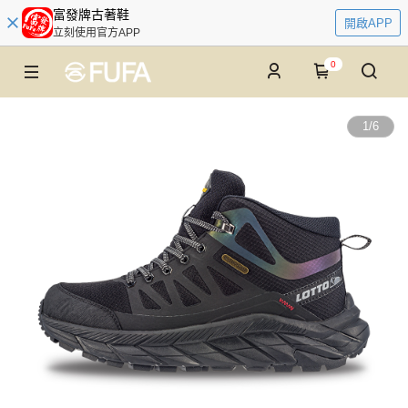
富發牌古著鞋
開啟APP
立刻使用官方APP
0
1
/
6