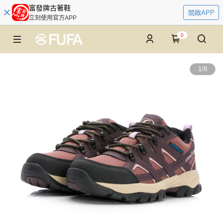
富發牌古著鞋
開啟APP
立刻使用官方APP
0
1
/
8