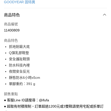
GOODYEAR 固特異
超商取貨付款
商品特色
LINE Pay
商品編號
Apple Pay
11400809
街口支付
商品特色
悠遊付
抓地耐磨大底
Google Pay
Q彈乳膠鞋墊
安全護趾鞋頭
全盈+PAY
防水科技內裡
AFTEE先享後付
夜間安全反光
相關說明
靜態防水6小時x5cm
【關於「AFTEE先享後付」】
單腳重約：391 g
ATM付款
AFTEE先享後付是「在收到商品之後才付款」的支付方式。 讓您購物簡單
便利好安心！
銷售重點
１．簡單：不需註冊會員、不需綁卡、不需儲值。
運送方式
２．便利：只要手機號碼，簡訊認證，即可結帳。
● 客服Line ID請搜尋：@ifufa
３．安心：先確認商品／服務後，再付款。
全家 取貨付款
● 超取有材積限制，訂單超過1200元或3雙鞋請使用宅配或拆單訂