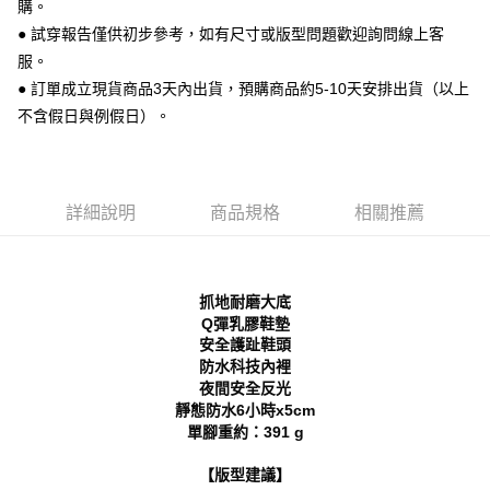
每筆NT$70，滿NT$999(含以上)免運費
購。
【「AFTEE先享後付」結帳流程】
１．於結帳方式選擇「AFTEE先享後付」後，將跳轉至「AFTEE先享後付」
● 試穿報告僅供初步參考，如有尺寸或版型問題歡迎詢問線上客
付款後 全家取貨
結帳頁面，進行簡訊認證並確認金額後，即可完成結帳。
服。
２．訂單成立數日內，您將收到繳費通知簡訊。
每筆NT$70，滿NT$999(含以上)免運費
● 訂單成立現貨商品3天內出貨，預購商品約5-10天安排出貨（以上
３．收到繳費通知簡訊後14天內，點擊此簡訊中的連結，可透過四大超商／
ATM／網路銀行／等多元方式進行付款，方視為交易完成。
不含假日與例假日）。
7-11 取貨付款
※ 請注意：結帳手續完成當下不需立刻繳費，但若您需要取消訂單，請聯絡
每筆NT$70，滿NT$999(含以上)免運費
購買商品的店家。未經商家同意取消之訂單仍視為有效，需透過AFTEE先享
後付繳納相關費用。
付款後 7-11取貨
※ 交易是否成功請以「AFTEE先享後付 」之結帳頁面顯示為準，若有關於
是否繳費成功／繳費後需取消欲退款等相關疑問，請聯繫「AFTEE先享後付
詳細說明
商品規格
相關推薦
每筆NT$70，滿NT$999(含以上)免運費
客戶支援中心」
https://netprotections.freshdesk.com/support/home
新竹物流宅配
【注意事項】
１．透過由恩沛科技股份有限公司提供之「AFTEE先享後付」服務完成之交
每筆NT$90，滿NT$999(含以上)免運費
抓地耐磨大底
易，需依本服務之必要範圍內提供個人資料，並將交易相關給付款項請求債
Q彈乳膠鞋墊
權轉讓予恩沛科技股份有限公司。
海外宅配
查看運費
２．關於個人資料處理事宜，請瀏覽以下網址：
安全護趾鞋頭
https://aftee.tw/terms/#terms3
防水科技內裡
３．未成年的使用者請事先徵得法定代理人或監護人之同意方可使用
夜間安全反光
「AFTEE先享後付」，若未經同意申辦者引起之損失，本公司不負相關責
靜態防水6小時x5cm
任。
單腳重約：391 g
４．使用「AFTEE先享後付」時，將依據個別帳號之用戶狀況，依本公司即
時審查核予不同之上限額度；若仍有額度不足之情形，本公司將視審查結果
【版型建議】
請求用戶進行身份認證。