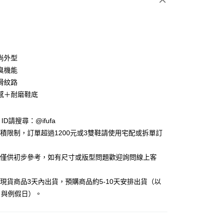
尚外型
臭機能
滑紋路
y
感＋耐磨鞋底
享後付
e ID請搜尋：@ifufa
材積限制，訂單超過1200元或3雙鞋請使用宅配或拆單訂
FTEE先享後付」】
先享後付是「在收到商品之後才付款」的支付方式。 讓您購物簡單
告僅供初步參考，如有尺寸或版型問題歡迎詢問線上客
心！
：不需註冊會員、不需綁卡、不需儲值。
：只要手機號碼，簡訊認證，即可結帳。
立現貨商品3天內出貨，預購商品約5-10天安排出貨（以
：先確認商品／服務後，再付款。
日與例假日）。
付款
EE先享後付」結帳流程】
0，滿NT$999(含以上)免運費
方式選擇「AFTEE先享後付」後，將跳轉至「AFTEE先享後