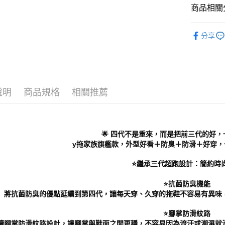
付」結帳
商品相關分
付款後 全
２．訂單
３．收到繳
每筆NT$7
└ 依款式
／ATM／
分享
※ 請注意
7-11 取
Men｜男
絡購買商品
先享後付
每筆NT$7
Women
※ 交易是
是否繳費成
付款後 7-
└ 依顏色
付客戶支
每筆NT$7
說明
商品規格
相關推薦
新品上市
【注意事
新竹物流
❚ 店員私
１．透過由
交易，需
每筆NT$9
求債權轉
🌟 四代不是重來，而是把前三代的好，
２．關於
海外宅配
y拖家族旗艦款，外型好看＋防臭＋防滑＋好穿，
https://aft
３．未成
⭐️繼承三代超跑設計：簡約時
「AFTE
任。
４．使用「
⭐️抗菌防臭機能
即時審查
將抗菌防臭的優點延續到第四代，讓每天穿、久穿的拖鞋不容易有異味
結果請求
５．嚴禁
⭐️腳掌防滑紋路
形，恩沛
續腳掌防滑紋路設計，讓腳掌與鞋面之間更穩，不容易因為流汗或潮濕就