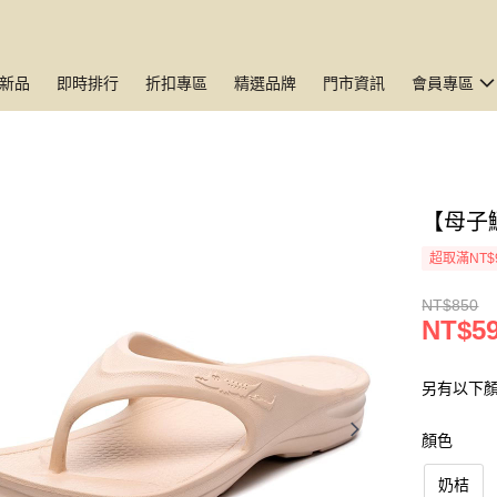
新品
即時排行
折扣專區
精選品牌
門市資訊
會員專區
【母子
超取滿NT$
NT$850
NT$5
另有以下
顏色
奶桔