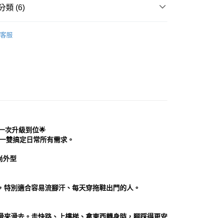
頁面，進行簡訊認證並確認金額後，即可完成結帳。
類 (6)
家取貨
成立數日內，您將收到繳費通知簡訊。
費通知簡訊後14天內，點擊此簡訊中的連結，可透過四大超商
0，滿NT$999(含以上)免運費
分類
涼拖鞋
網路銀行／等多元方式進行付款，方視為交易完成。
客服
：結帳手續完成當下不需立刻繳費，但若您需要取消訂單，請聯
貨付款
鞋
涼鞋│拖鞋
的店家。未經商家同意取消之訂單仍視為有效，需透過AFTEE
繳納相關費用。
0，滿NT$999(含以上)免運費
｜女鞋
涼鞋│拖鞋
否成功請以「AFTEE先享後付 」之結帳頁面顯示為準，若有關於
功／繳費後需取消欲退款等相關疑問，請聯繫「AFTEE先享後
11取貨
分類
黃/橘色 Yellow/Orange
援中心」
https://netprotections.freshdesk.com/support/home
0，滿NT$999(含以上)免運費
項】
宅配
心推薦
恩沛科技股份有限公司提供之「AFTEE先享後付」服務完成之
依本服務之必要範圍內提供個人資料，並將交易相關給付款項請
0，滿NT$999(含以上)免運費
讓予恩沛科技股份有限公司。
一次升級到位🌟
個人資料處理事宜，請瀏覽以下網址：
查看運費
一雙搞定日常所有需求。
ee.tw/terms/#terms3
年的使用者請事先徵得法定代理人或監護人之同意方可使用
尚外型
E先享後付」，若未經同意申辦者引起之損失，本公司不負相關責
AFTEE先享後付」時，將依據個別帳號之用戶狀況，依本公司
核予不同之上限額度；若仍有額度不足之情形，本公司將視審查
，特別適合容易流腳汗、每天穿拖鞋出門的人。
用戶進行身份認證。
一人註冊多個帳號或使用他人資訊註冊。若發現惡意使用之情
科技股份有限公司將有權停止該用戶之使用額度並採取法律行
滑來滑去。走快路、上樓梯、拿東西轉身時，腳踩得更安