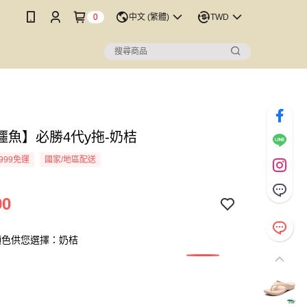
0
中文 (繁體)
TWD
鱷魚】必勝4代y拖-奶桔
999免運
國家/地區配送
90
顏色供您選擇：奶桔