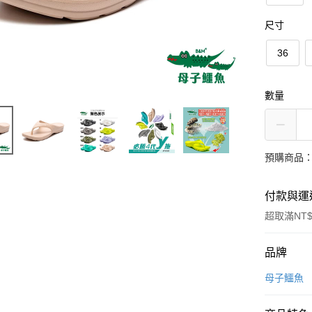
尺寸
36
數量
預購商品：
付款與運
超取滿NT$
付款方式
品牌
信用卡一
母子鱷魚
超商取貨