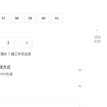
37
38
39
40
41
清除
紀錄
預計 7 個工作天出貨
送方式
999免運
次付款
付款