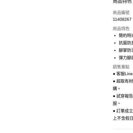
商品特色
LINE Pay
商品編號
Apple Pay
11408267
商品特色
街口支付
簡約時
悠遊付
抗菌防
腳掌防
Google Pa
彈力腳
全盈+PAY
銷售重點
AFTEE先
● 客服Lin
相關說明
● 超取有
【關於「A
購。
ATM付款
AFTEE
● 試穿報
便利好安
１．簡單
服。
２．便利
運送方式
● 訂單成
３．安心
上不含假
全家 取貨
【「AFT
每筆NT$7
１．於結帳