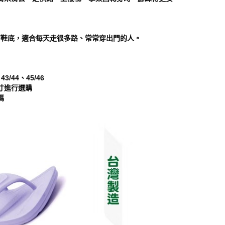
配耐磨鞋底，適合每天走很多路、常常穿出門的人。
3/44、45/46
寸進行選購
碼