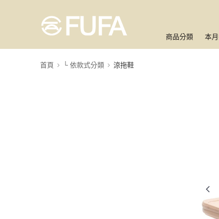
商品分類
本月
首頁
└ 依款式分類
涼拖鞋