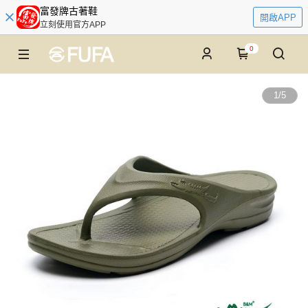
富發牌古著鞋
開啟APP
立刻使用官方APP
0
1
/
5