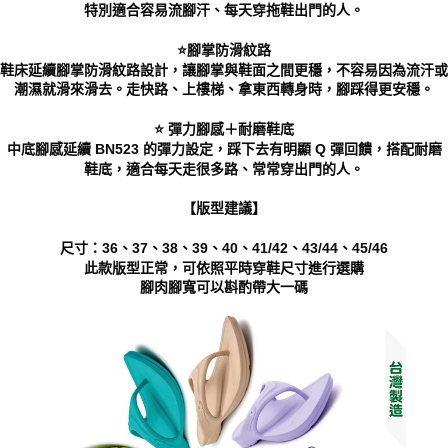
特別適合容易流腳汗、每天穿拖鞋出門的人。
「AFTEE先享後付」，若未經同意申辦者引起之損失，本公司不負相關責
任。
⭐️腳掌防滑紋路
４．使用「AFTEE先享後付」時，將依據個別帳號之用戶狀況，依本公司即
鞋床延續腳掌防滑紋路設計，讓腳掌與鞋面之間更穩，不容易因為流汗或
時審查核予不同之上限額度；若仍有額度不足之情形，本公司將視審查結果
潮濕就滑來滑去。走快路、上樓梯、拿東西轉身時，腳踩得更安穩。
請求用戶進行身份認證。
５．嚴禁一人註冊多個帳號或使用他人資訊註冊。若發現惡意使用之情形，
恩沛科技股份有限公司將有權停止該用戶之使用額度並採取法律行動。
⭐️ 彈力腳感＋耐磨鞋底
中底腳感延續 BN523 的彈力設定，踩下去有明顯 Q 彈回饋，搭配耐磨
鞋底，適合每天走很多路、常常穿出門的人。
【版型建議】
尺寸：36、37、38、39、40、41/42、43/44、45/46
此款版型正常，可依照平時穿鞋尺寸進行選購
腳肉腳寬可以斟酌帶大一碼