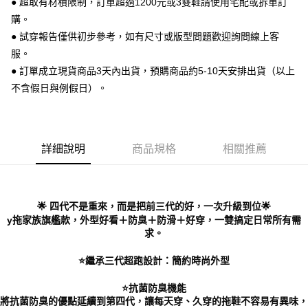
● 超取有材積限制，訂單超過1200元或3雙鞋請使用宅配或拆單訂
便利好安心！
購。
１．簡單：不需註冊會員、不需綁卡、不需儲值。
運送方式
２．便利：只要手機號碼，簡訊認證，即可結帳。
● 試穿報告僅供初步參考，如有尺寸或版型問題歡迎詢問線上客
３．安心：先確認商品／服務後，再付款。
全家 取貨付款
服。
每筆NT$70，滿NT$999(含以上)免運費
● 訂單成立現貨商品3天內出貨，預購商品約5-10天安排出貨（以上
【「AFTEE先享後付」結帳流程】
１．於結帳方式選擇「AFTEE先享後付」後，將跳轉至「AFTEE先享後付」
不含假日與例假日）。
付款後 全家取貨
結帳頁面，進行簡訊認證並確認金額後，即可完成結帳。
２．訂單成立數日內，您將收到繳費通知簡訊。
每筆NT$70，滿NT$999(含以上)免運費
３．收到繳費通知簡訊後14天內，點擊此簡訊中的連結，可透過四大超商／
ATM／網路銀行／等多元方式進行付款，方視為交易完成。
7-11 取貨付款
※ 請注意：結帳手續完成當下不需立刻繳費，但若您需要取消訂單，請聯絡
詳細說明
商品規格
相關推薦
每筆NT$70，滿NT$999(含以上)免運費
購買商品的店家。未經商家同意取消之訂單仍視為有效，需透過AFTEE先享
後付繳納相關費用。
付款後 7-11取貨
※ 交易是否成功請以「AFTEE先享後付 」之結帳頁面顯示為準，若有關於
是否繳費成功／繳費後需取消欲退款等相關疑問，請聯繫「AFTEE先享後付
每筆NT$70，滿NT$999(含以上)免運費
🌟 四代不是重來，而是把前三代的好，一次升級到位🌟
客戶支援中心」
https://netprotections.freshdesk.com/support/home
y拖家族旗艦款，外型好看＋防臭＋防滑＋好穿，一雙搞定日常所有需
新竹物流宅配
求。
【注意事項】
１．透過由恩沛科技股份有限公司提供之「AFTEE先享後付」服務完成之交
每筆NT$90，滿NT$999(含以上)免運費
易，需依本服務之必要範圍內提供個人資料，並將交易相關給付款項請求債
⭐️繼承三代超跑設計：簡約時尚外型
權轉讓予恩沛科技股份有限公司。
海外宅配
查看運費
２．關於個人資料處理事宜，請瀏覽以下網址：
⭐️抗菌防臭機能
https://aftee.tw/terms/#terms3
將抗菌防臭的優點延續到第四代，讓每天穿、久穿的拖鞋不容易有異味，
３．未成年的使用者請事先徵得法定代理人或監護人之同意方可使用