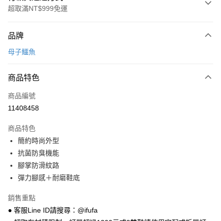
超取滿NT$999免運
付款方式
品牌
信用卡一次付款
母子鱷魚
超商取貨付款
商品特色
LINE Pay
商品編號
Apple Pay
11408458
街口支付
商品特色
悠遊付
簡約時尚外型
Google Pay
抗菌防臭機能
腳掌防滑紋路
全盈+PAY
彈力腳感＋耐磨鞋底
AFTEE先享後付
銷售重點
相關說明
● 客服Line ID請搜尋：@ifufa
【關於「AFTEE先享後付」】
ATM付款
AFTEE先享後付是「在收到商品之後才付款」的支付方式。 讓您購物簡單