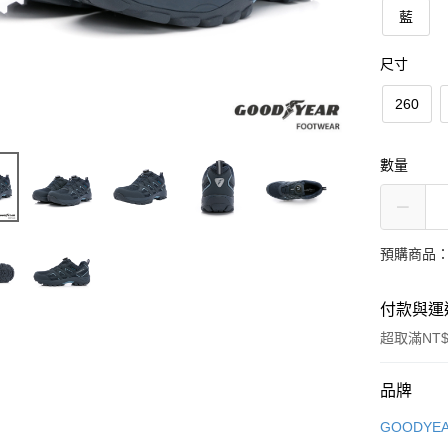
藍
尺寸
260
數量
預購商品：
付款與運
超取滿NT$
付款方式
品牌
信用卡一
GOODYE