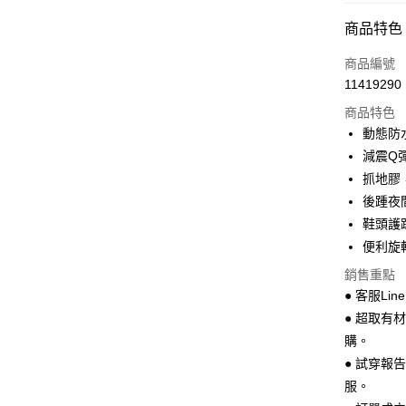
超商取貨
商品特色
LINE Pay
商品編號
Apple Pay
11419290
商品特色
街口支付
動態防
悠遊付
減震Q
抓地膠
Google Pa
後踵夜
全盈+PAY
鞋頭護
便利旋
AFTEE先
相關說明
銷售重點
【關於「A
● 客服Lin
ATM付款
AFTEE
● 超取有
便利好安
１．簡單
購。
２．便利
運送方式
● 試穿報
３．安心
服。
全家 取貨
【「AFT