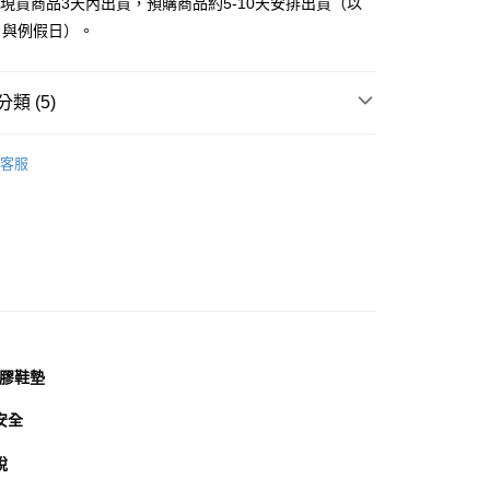
立現貨商品3天內出貨，預購商品約5-10天安排出貨（以
0，滿NT$999(含以上)免運費
方式選擇「AFTEE先享後付」後，將跳轉至「AFTEE先享後
日與例假日）。
頁面，進行簡訊認證並確認金額後，即可完成結帳。
家取貨
成立數日內，您將收到繳費通知簡訊。
費通知簡訊後14天內，點擊此簡訊中的連結，可透過四大超商
0，滿NT$999(含以上)免運費
網路銀行／等多元方式進行付款，方視為交易完成。
類 (5)
：結帳手續完成當下不需立刻繳費，但若您需要取消訂單，請聯
貨付款
的店家。未經商家同意取消之訂單仍視為有效，需透過AFTEE
鞋
運動鞋│慢跑鞋
繳納相關費用。
0，滿NT$999(含以上)免運費
客服
否成功請以「AFTEE先享後付 」之結帳頁面顯示為準，若有關於
分類
運動鞋
功／繳費後需取消欲退款等相關疑問，請聯繫「AFTEE先享後
11取貨
援中心」
https://netprotections.freshdesk.com/support/home
分類
藍色 Blue
0，滿NT$999(含以上)免運費
項】
宅配
恩沛科技股份有限公司提供之「AFTEE先享後付」服務完成之
心推薦
依本服務之必要範圍內提供個人資料，並將交易相關給付款項請
0，滿NT$999(含以上)免運費
讓予恩沛科技股份有限公司。
個人資料處理事宜，請瀏覽以下網址：
查看運費
ee.tw/terms/#terms3
年的使用者請事先徵得法定代理人或監護人之同意方可使用
乳膠鞋墊
E先享後付」，若未經同意申辦者引起之損失，本公司不負相關責
安全
AFTEE先享後付」時，將依據個別帳號之用戶狀況，依本公司
核予不同之上限額度；若仍有額度不足之情形，本公司將視審查
脫
用戶進行身份認證。
一人註冊多個帳號或使用他人資訊註冊。若發現惡意使用之情