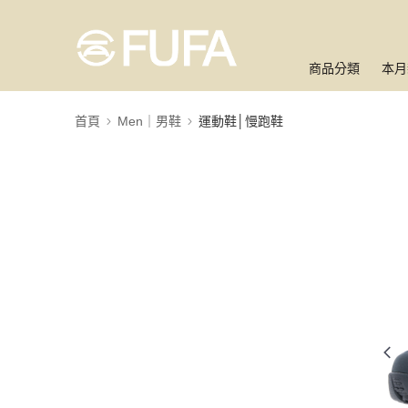
商品分類
本月
首頁
Men｜男鞋
運動鞋│慢跑鞋