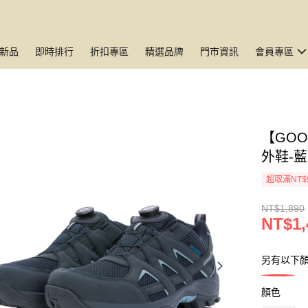
新品
即時排行
折扣專區
精選品牌
門市資訊
會員專區
【GO
外鞋-藍
超取滿NT$
NT$1,890
NT$1,
另有以下
顏色