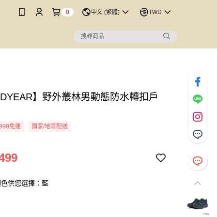
0
中文 (繁體)
TWD
ODYEAR】野外叢林男動態防水轉扣戶
999免運
國家/地區配送
499
顏色供您選擇：藍