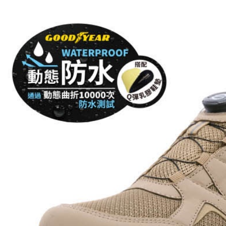
形，恩沛
動。