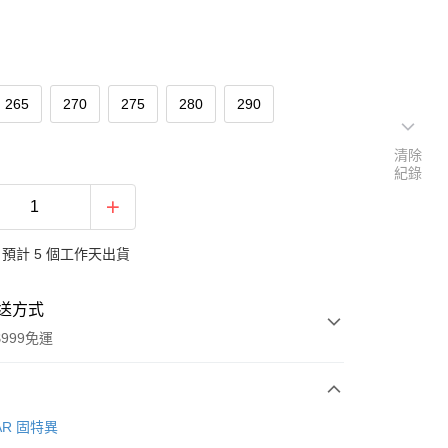
265
270
275
280
290
清除
紀錄
預計 5 個工作天出貨
送方式
999免運
次付款
AR 固特異