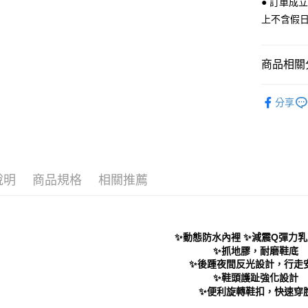
● 訂單成
每筆NT$7
１．於結帳
上不含假
付」結帳
付款後 全
２．訂單
３．收到繳
每筆NT$7
／ATM／
商品相關分
※ 請注意
7-11 取
絡購買商品
Men｜男
先享後付
每筆NT$7
分享
※ 交易是
└ 依款式
是否繳費成
付款後 7-
付客戶支
└ 依顏色
每筆NT$7
【注意事
新品上市
新竹物流
１．透過由
說明
商品規格
相關推薦
❚ 店員私
交易，需
每筆NT$9
求債權轉
２．關於
海外宅配
https://aft
３．未成
✨動態防水內裡 ✨減震Q彈力
「AFTE
✨抓地膠，耐磨鞋底
任。
✨後踵夜間反光設計，行走
４．使用「
✨鞋頭護趾強化設計
即時審查
✨便利旋轉鞋扣，快速穿
結果請求
５．嚴禁