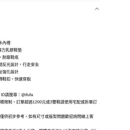
付款
水內裡
彈力乳膠鞋墊
，耐磨鞋底
y
間反光設計，行走安全
趾強化設計
轉鞋扣，快速穿脫
享後付
FTEE先享後付」】
e ID請搜尋：@ifufa
先享後付是「在收到商品之後才付款」的支付方式。 讓您購物簡單
材積限制，訂單超過1200元或3雙鞋請使用宅配或拆單訂
心！
：不需註冊會員、不需綁卡、不需儲值。
：只要手機號碼，簡訊認證，即可結帳。
告僅供初步參考，如有尺寸或版型問題歡迎詢問線上客
：先確認商品／服務後，再付款。
付款
EE先享後付」結帳流程】