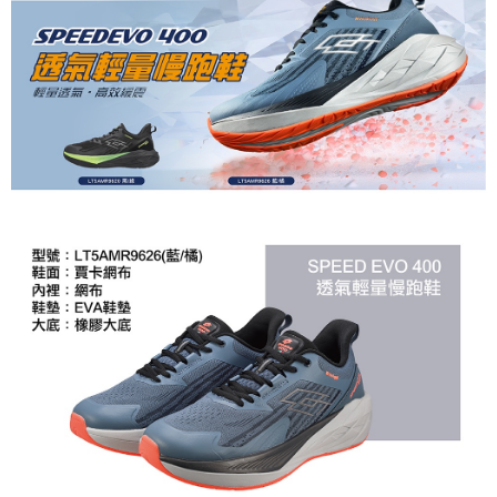
https://aftee.tw/terms/#terms3
３．未成年的使用者請事先徵得法定代理人或監護人之同意方可使用
「AFTEE先享後付」，若未經同意申辦者引起之損失，本公司不負相關責
任。
４．使用「AFTEE先享後付」時，將依據個別帳號之用戶狀況，依本公司即
時審查核予不同之上限額度；若仍有額度不足之情形，本公司將視審查結果
請求用戶進行身份認證。
５．嚴禁一人註冊多個帳號或使用他人資訊註冊。若發現惡意使用之情形，
恩沛科技股份有限公司將有權停止該用戶之使用額度並採取法律行動。