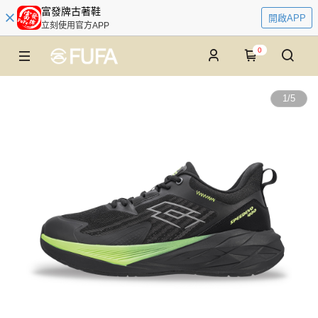
富發牌古著鞋
開啟APP
立刻使用官方APP
0
1
/
5