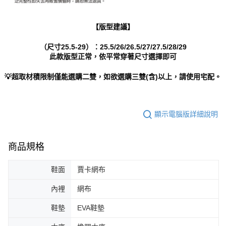
【版型建議】
（尺寸25.5-29）：25.5/26/26.5/27/27.5/28/29
此款版型正常，依平常穿著尺寸選擇即可
💡超取材積限制僅能選購二雙，如欲選購三雙(含)以上，請使用宅配。
顯示電腦版詳細說明
商品規格
鞋面
賈卡網布
內裡
網布
鞋墊
EVA鞋墊