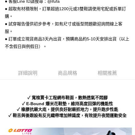
● 客服Line ID請搜尋：@ifufa
【關於「AFTEE先享後付」】
ATM付款
AFTEE先享後付是「在收到商品之後才付款」的支付方式。 讓您購物簡單
● 超取有材積限制，訂單超過1200元或3雙鞋請使用宅配或拆單訂
便利好安心！
購。
１．簡單：不需註冊會員、不需綁卡、不需儲值。
運送方式
２．便利：只要手機號碼，簡訊認證，即可結帳。
● 試穿報告僅供初步參考，如有尺寸或版型問題歡迎詢問線上客
３．安心：先確認商品／服務後，再付款。
全家 取貨付款
服。
每筆NT$70，滿NT$999(含以上)免運費
● 訂單成立現貨商品3天內出貨，預購商品約5-10天安排出貨（以上
【「AFTEE先享後付」結帳流程】
１．於結帳方式選擇「AFTEE先享後付」後，將跳轉至「AFTEE先享後付」
不含假日與例假日）。
付款後 全家取貨
結帳頁面，進行簡訊認證並確認金額後，即可完成結帳。
２．訂單成立數日內，您將收到繳費通知簡訊。
每筆NT$70，滿NT$999(含以上)免運費
３．收到繳費通知簡訊後14天內，點擊此簡訊中的連結，可透過四大超商／
ATM／網路銀行／等多元方式進行付款，方視為交易完成。
7-11 取貨付款
※ 請注意：結帳手續完成當下不需立刻繳費，但若您需要取消訂單，請聯絡
詳細說明
商品規格
相關推薦
每筆NT$70，滿NT$999(含以上)免運費
購買商品的店家。未經商家同意取消之訂單仍視為有效，需透過AFTEE先享
後付繳納相關費用。
付款後 7-11取貨
※ 交易是否成功請以「AFTEE先享後付 」之結帳頁面顯示為準，若有關於
是否繳費成功／繳費後需取消欲退款等相關疑問，請聯繫「AFTEE先享後付
每筆NT$70，滿NT$999(含以上)免運費
✓ 寬楦賈卡工程網布鞋面，散熱透氣不悶腳
客戶支援中心」
https://netprotections.freshdesk.com/support/home
✓ E-Bound 爆米花鞋墊，維持高度回彈的機能性
新竹物流宅配
✓ 橡膠抗磨大底，提供良好耐磨抓地力，提升跑步性能
【注意事項】
✓ 鞋舌與後跟設有反光織帶增加辨識度，有效提升夜間運動安全
１．透過由恩沛科技股份有限公司提供之「AFTEE先享後付」服務完成之交
每筆NT$90，滿NT$999(含以上)免運費
易，需依本服務之必要範圍內提供個人資料，並將交易相關給付款項請求債
權轉讓予恩沛科技股份有限公司。
海外宅配
查看運費
２．關於個人資料處理事宜，請瀏覽以下網址：