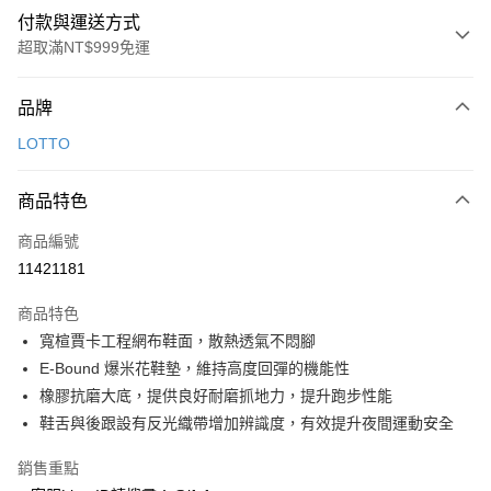
付款與運送方式
超取滿NT$999免運
付款方式
品牌
信用卡一次付款
LOTTO
超商取貨付款
商品特色
LINE Pay
商品編號
Apple Pay
11421181
街口支付
商品特色
悠遊付
寬楦賈卡工程網布鞋面，散熱透氣不悶腳
Google Pay
E-Bound 爆米花鞋墊，維持高度回彈的機能性
橡膠抗磨大底，提供良好耐磨抓地力，提升跑步性能
全盈+PAY
鞋舌與後跟設有反光織帶增加辨識度，有效提升夜間運動安全
AFTEE先享後付
銷售重點
相關說明