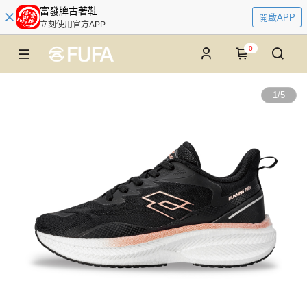
富發牌古著鞋
開啟APP
立刻使用官方APP
0
1
/
5