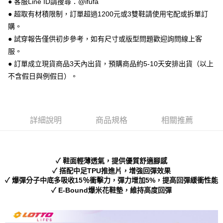
● 客服Line ID請搜尋：@ifufa
便利好安心！
● 超取有材積限制，訂單超過1200元或3雙鞋請使用宅配或拆單訂
１．簡單：不需註冊會員、不需綁卡、不需儲值。
運送方式
２．便利：只要手機號碼，簡訊認證，即可結帳。
購。
３．安心：先確認商品／服務後，再付款。
全家 取貨付款
● 試穿報告僅供初步參考，如有尺寸或版型問題歡迎詢問線上客
每筆NT$70，滿NT$999(含以上)免運費
服。
【「AFTEE先享後付」結帳流程】
１．於結帳方式選擇「AFTEE先享後付」後，將跳轉至「AFTEE先享後付」
● 訂單成立現貨商品3天內出貨，預購商品約5-10天安排出貨（以上
付款後 全家取貨
結帳頁面，進行簡訊認證並確認金額後，即可完成結帳。
不含假日與例假日）。
２．訂單成立數日內，您將收到繳費通知簡訊。
每筆NT$70，滿NT$999(含以上)免運費
３．收到繳費通知簡訊後14天內，點擊此簡訊中的連結，可透過四大超商／
ATM／網路銀行／等多元方式進行付款，方視為交易完成。
7-11 取貨付款
※ 請注意：結帳手續完成當下不需立刻繳費，但若您需要取消訂單，請聯絡
每筆NT$70，滿NT$999(含以上)免運費
購買商品的店家。未經商家同意取消之訂單仍視為有效，需透過AFTEE先享
詳細說明
商品規格
相關推薦
後付繳納相關費用。
付款後 7-11取貨
※ 交易是否成功請以「AFTEE先享後付 」之結帳頁面顯示為準，若有關於
是否繳費成功／繳費後需取消欲退款等相關疑問，請聯繫「AFTEE先享後付
每筆NT$70，滿NT$999(含以上)免運費
客戶支援中心」
https://netprotections.freshdesk.com/support/home
✓ 鞋面輕薄透氣，提供優質舒適腳感
新竹物流宅配
【注意事項】
✓ 搭配中足TPU推進片，增強回彈效果
１．透過由恩沛科技股份有限公司提供之「AFTEE先享後付」服務完成之交
每筆NT$90，滿NT$999(含以上)免運費
✓ 爆彈分子中底多吸收15％衝擊力，彈力增加5%，提高回彈緩衝性能
易，需依本服務之必要範圍內提供個人資料，並將交易相關給付款項請求債
✓ E-Bound爆米花鞋墊，維持高度回彈
權轉讓予恩沛科技股份有限公司。
海外宅配
查看運費
２．關於個人資料處理事宜，請瀏覽以下網址：
https://aftee.tw/terms/#terms3
３．未成年的使用者請事先徵得法定代理人或監護人之同意方可使用