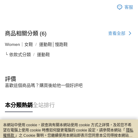
客服
商品相關分類 (6)
查看全部
Women｜女鞋
運動鞋│慢跑鞋
└ 依款式分類
運動鞋
評價
喜歡這個商品嗎？購買後給他一個好評吧
本分類熱銷
全站排行
本網站中使用 cookie，欲查詢有關本網站使用 cookie 方式之詳情，及若您不希
熱門標籤
望在電腦上使用 cookie 時應如何變更電腦的 cookie 設定，請參閱本網站「
隱私
權條款
」之 Cookie 聲明。您繼續使用本網站即表示您同意本公司得按本網站使