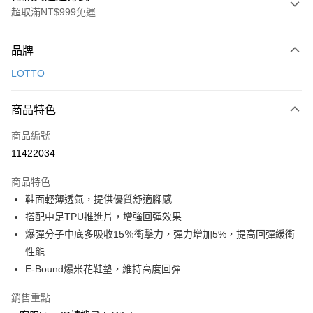
超取滿NT$999免運
付款方式
品牌
信用卡一次付款
LOTTO
超商取貨付款
商品特色
LINE Pay
商品編號
Apple Pay
11422034
街口支付
商品特色
悠遊付
鞋面輕薄透氣，提供優質舒適腳感
Google Pay
搭配中足TPU推進片，增強回彈效果
爆彈分子中底多吸收15％衝擊力，彈力增加5%，提高回彈緩衝
全盈+PAY
性能
AFTEE先享後付
E-Bound爆米花鞋墊，維持高度回彈
相關說明
銷售重點
【關於「AFTEE先享後付」】
ATM付款
AFTEE先享後付是「在收到商品之後才付款」的支付方式。 讓您購物簡單