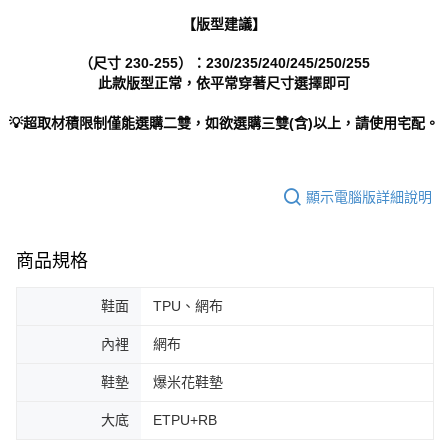
【版型建議】
（尺寸 230-255）：230/235/240/245/250/255
此款版型正常，依平常穿著尺寸選擇即可
💡超取材積限制僅能選購二雙，如欲選購三雙(含)以上，請使用宅配。
顯示電腦版詳細說明
商品規格
鞋面
TPU、網布
內裡
網布
鞋墊
爆米花鞋墊
大底
ETPU+RB