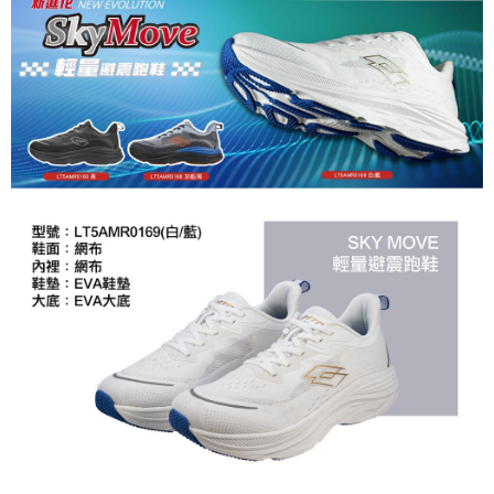
https://aftee.tw/terms/#terms3
３．未成年的使用者請事先徵得法定代理人或監護人之同意方可使用
「AFTEE先享後付」，若未經同意申辦者引起之損失，本公司不負相關責
任。
４．使用「AFTEE先享後付」時，將依據個別帳號之用戶狀況，依本公司即
時審查核予不同之上限額度；若仍有額度不足之情形，本公司將視審查結果
請求用戶進行身份認證。
５．嚴禁一人註冊多個帳號或使用他人資訊註冊。若發現惡意使用之情形，
恩沛科技股份有限公司將有權停止該用戶之使用額度並採取法律行動。