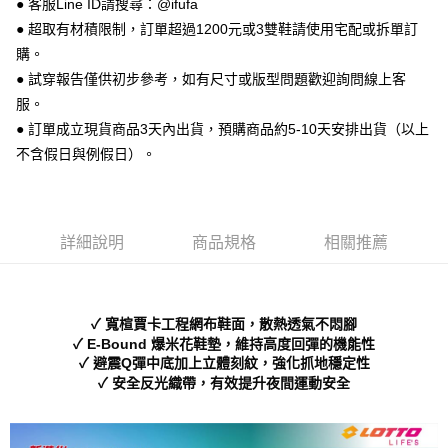
● 客服Line ID請搜尋：@ifufa
【關於「AFTEE先享後付」】
ATM付款
AFTEE先享後付是「在收到商品之後才付款」的支付方式。 讓您購物簡單
● 超取有材積限制，訂單超過1200元或3雙鞋請使用宅配或拆單訂
便利好安心！
購。
１．簡單：不需註冊會員、不需綁卡、不需儲值。
運送方式
２．便利：只要手機號碼，簡訊認證，即可結帳。
● 試穿報告僅供初步參考，如有尺寸或版型問題歡迎詢問線上客
３．安心：先確認商品／服務後，再付款。
全家 取貨付款
服。
每筆NT$70，滿NT$999(含以上)免運費
● 訂單成立現貨商品3天內出貨，預購商品約5-10天安排出貨（以上
【「AFTEE先享後付」結帳流程】
１．於結帳方式選擇「AFTEE先享後付」後，將跳轉至「AFTEE先享後付」
不含假日與例假日）。
付款後 全家取貨
結帳頁面，進行簡訊認證並確認金額後，即可完成結帳。
２．訂單成立數日內，您將收到繳費通知簡訊。
每筆NT$70，滿NT$999(含以上)免運費
３．收到繳費通知簡訊後14天內，點擊此簡訊中的連結，可透過四大超商／
ATM／網路銀行／等多元方式進行付款，方視為交易完成。
7-11 取貨付款
※ 請注意：結帳手續完成當下不需立刻繳費，但若您需要取消訂單，請聯絡
詳細說明
商品規格
相關推薦
每筆NT$70，滿NT$999(含以上)免運費
購買商品的店家。未經商家同意取消之訂單仍視為有效，需透過AFTEE先享
後付繳納相關費用。
付款後 7-11取貨
※ 交易是否成功請以「AFTEE先享後付 」之結帳頁面顯示為準，若有關於
是否繳費成功／繳費後需取消欲退款等相關疑問，請聯繫「AFTEE先享後付
每筆NT$70，滿NT$999(含以上)免運費
✓ 寬楦賈卡工程網布鞋面，散熱透氣不悶腳
客戶支援中心」
https://netprotections.freshdesk.com/support/home
✓ E-Bound 爆米花鞋墊，維持高度回彈的機能性
新竹物流宅配
✓ 避震Q彈中底加上立體刻紋，強化抓地穩定性
【注意事項】
✓ 安全反光織帶，有效提升夜間運動安全
１．透過由恩沛科技股份有限公司提供之「AFTEE先享後付」服務完成之交
每筆NT$90，滿NT$999(含以上)免運費
易，需依本服務之必要範圍內提供個人資料，並將交易相關給付款項請求債
權轉讓予恩沛科技股份有限公司。
海外宅配
查看運費
２．關於個人資料處理事宜，請瀏覽以下網址：