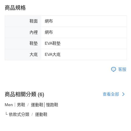
商品規格
鞋面
網布
內裡
網布
鞋墊
EVA鞋墊
大底
EVA大底
客服
商品相關分類 (6)
查看全部
Men｜男鞋
運動鞋│慢跑鞋
└ 依款式分類
運動鞋