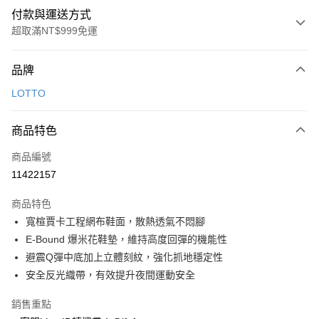
付款與運送方式
超取滿NT$999免運
付款方式
品牌
信用卡一次付款
LOTTO
超商取貨付款
商品特色
LINE Pay
商品編號
Apple Pay
11422157
街口支付
商品特色
悠遊付
寬楦賈卡工程網布鞋面，散熱透氣不悶腳
Google Pay
E-Bound 爆米花鞋墊，維持高度回彈的機能性
避震Q彈中底加上立體刻紋，強化抓地穩定性
全盈+PAY
安全反光織帶，有效提升夜間運動安全
AFTEE先享後付
銷售重點
相關說明