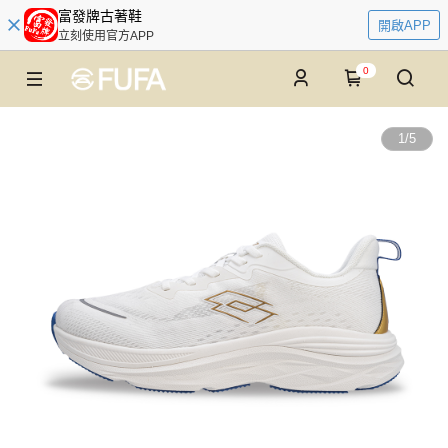
富發牌古著鞋
開啟APP
立刻使用官方APP
0
1
/
5