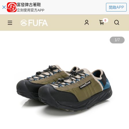
富發牌古著鞋
開啟APP
立刻使用官方APP
0
1
/
7