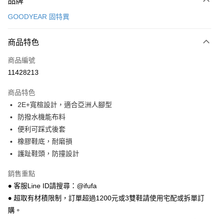
品牌
信用卡一次付款
GOODYEAR 固特異
超商取貨付款
商品特色
LINE Pay
商品編號
Apple Pay
11428213
街口支付
商品特色
悠遊付
2E+寬楦設計，適合亞洲人腳型
Google Pay
防撥水機能布料
便利可踩式後套
全盈+PAY
橡膠鞋底，耐磨損
AFTEE先享後付
護趾鞋頭，防撞設計
相關說明
銷售重點
【關於「AFTEE先享後付」】
ATM付款
AFTEE先享後付是「在收到商品之後才付款」的支付方式。 讓您購物簡單
● 客服Line ID請搜尋：@ifufa
便利好安心！
● 超取有材積限制，訂單超過1200元或3雙鞋請使用宅配或拆單訂
１．簡單：不需註冊會員、不需綁卡、不需儲值。
運送方式
２．便利：只要手機號碼，簡訊認證，即可結帳。
購。
３．安心：先確認商品／服務後，再付款。