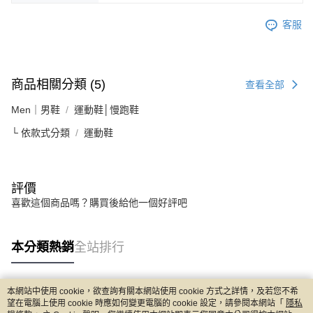
客服
商品相關分類 (5)
查看全部
Men｜男鞋
運動鞋│慢跑鞋
└ 依款式分類
運動鞋
評價
喜歡這個商品嗎？購買後給他一個好評吧
本分類熱銷
全站排行
本網站中使用 cookie，欲查詢有關本網站使用 cookie 方式之詳情，及若您不希
熱門標籤
望在電腦上使用 cookie 時應如何變更電腦的 cookie 設定，請參閱本網站「
隱私