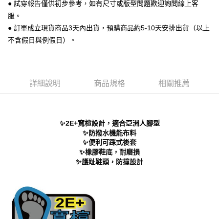
全家 取貨付款
● 試穿報告僅供初步參考，如有尺寸或版型問題歡迎詢問線上客
每筆NT$70，滿NT$999(含以上)免運費
服。
【「AFTEE先享後付」結帳流程】
１．於結帳方式選擇「AFTEE先享後付」後，將跳轉至「AFTEE先享後付」
● 訂單成立現貨商品3天內出貨，預購商品約5-10天安排出貨（以上
付款後 全家取貨
結帳頁面，進行簡訊認證並確認金額後，即可完成結帳。
不含假日與例假日）。
２．訂單成立數日內，您將收到繳費通知簡訊。
每筆NT$70，滿NT$999(含以上)免運費
３．收到繳費通知簡訊後14天內，點擊此簡訊中的連結，可透過四大超商／
ATM／網路銀行／等多元方式進行付款，方視為交易完成。
7-11 取貨付款
※ 請注意：結帳手續完成當下不需立刻繳費，但若您需要取消訂單，請聯絡
每筆NT$70，滿NT$999(含以上)免運費
購買商品的店家。未經商家同意取消之訂單仍視為有效，需透過AFTEE先享
詳細說明
商品規格
相關推薦
後付繳納相關費用。
付款後 7-11取貨
※ 交易是否成功請以「AFTEE先享後付 」之結帳頁面顯示為準，若有關於
是否繳費成功／繳費後需取消欲退款等相關疑問，請聯繫「AFTEE先享後付
每筆NT$70，滿NT$999(含以上)免運費
客戶支援中心」
https://netprotections.freshdesk.com/support/home
✨2E+寬楦設計，適合亞洲人腳型
新竹物流宅配
【注意事項】
✨防撥水機能布料
１．透過由恩沛科技股份有限公司提供之「AFTEE先享後付」服務完成之交
每筆NT$90，滿NT$999(含以上)免運費
✨便利可踩式後套
易，需依本服務之必要範圍內提供個人資料，並將交易相關給付款項請求債
✨橡膠鞋底，耐磨損
權轉讓予恩沛科技股份有限公司。
海外宅配
查看運費
✨護趾鞋頭，防撞設計
２．關於個人資料處理事宜，請瀏覽以下網址：
https://aftee.tw/terms/#terms3
３．未成年的使用者請事先徵得法定代理人或監護人之同意方可使用
「AFTEE先享後付」，若未經同意申辦者引起之損失，本公司不負相關責
任。
４．使用「AFTEE先享後付」時，將依據個別帳號之用戶狀況，依本公司即