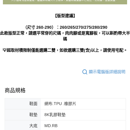
【版型建議】
（尺寸 260-290）：260/265/270/275/280/290
此款版型正常，請選平常穿的尺碼，肉肉腳或是寬腳板，可以斟酌帶大半
碼
💡超取材積限制僅能選購二雙，如欲選購三雙(含)以上，請使用宅配。
顯示電腦版詳細說明
商品規格
鞋面
網布.TPU .橡膠片
鞋墊
8K乳膠鞋墊
大底
MD.RB