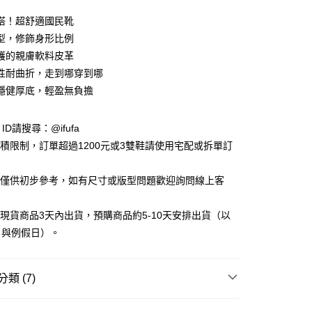
搭！超舒適國民靴
型，修飾身形比例
護的親膚軟料皮革
性耐曲折，走到哪穿到哪
CM穩健厚底，輕盈無負擔
y
e ID請搜尋：@ifufa
材積限制，訂單超過1200元或3雙鞋請使用宅配或拆單訂
享後付
告僅供初步參考，如有尺寸或版型問題歡迎詢問線上客
FTEE先享後付」】
先享後付是「在收到商品之後才付款」的支付方式。 讓您購物簡單
立現貨商品3天內出貨，預購商品約5-10天安排出貨（以
心！
日與例假日）。
：不需註冊會員、不需綁卡、不需儲值。
：只要手機號碼，簡訊認證，即可結帳。
：先確認商品／服務後，再付款。
類 (7)
付款
EE先享後付」結帳流程】
0，滿NT$999(含以上)免運費
方式選擇「AFTEE先享後付」後，將跳轉至「AFTEE先享後
｜女鞋
短靴│長靴