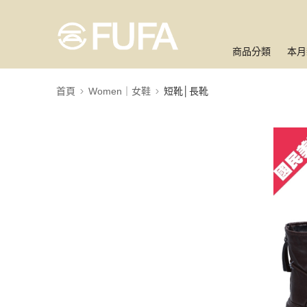
商品分類
本月
首頁
Women｜女鞋
短靴│長靴