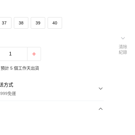
37
38
39
40
清除
紀錄
預計 5 個工作天出貨
送方式
999免運
次付款
付款