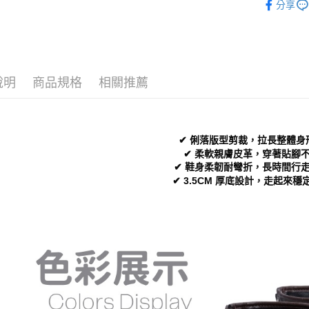
付」結帳
分享
付款後 全
２．訂單
└ 依顏色
３．收到繳
每筆NT$7
新品上市
／ATM／
※ 請注意
7-11 取
❚ 店員私
絡購買商品
先享後付
每筆NT$7
說明
商品規格
相關推薦
└ 依款式
※ 交易是
是否繳費成
付款後 7-
└ 依底高
付客戶支
每筆NT$7
❚ 美鞋實
【注意事
✔ 俐落版型剪裁，拉長整體身
新竹物流
１．透過由
✔ 柔軟親膚皮革，穿著貼腳
交易，需
每筆NT$9
✔ 鞋身柔韌耐彎折，長時間行
求債權轉
✔ 3.5CM 厚底設計，走起來穩
２．關於
海外宅配
https://aft
３．未成
「AFTE
任。
４．使用「
即時審查
結果請求
５．嚴禁
形，恩沛