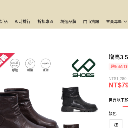
新品
即時排行
折扣專區
精選品牌
門市資訊
會員專區
增高3.
超取滿NT$
NT$1,280
NT$7
另有以下
顏色
棕