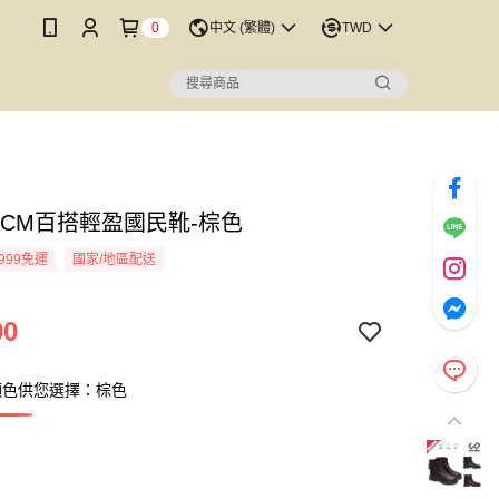
0
中文 (繁體)
TWD
5CM百搭輕盈國民靴-棕色
999免運
國家/地區配送
90
顏色供您選擇：棕色