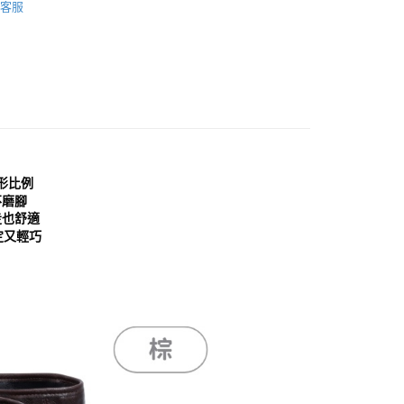
頁面，進行簡訊認證並確認金額後，即可完成結帳。
客服
家取貨
成立數日內，您將收到繳費通知簡訊。
分類
棕/咖色 Brown
費通知簡訊後14天內，點擊此簡訊中的連結，可透過四大超商
0，滿NT$999(含以上)免運費
網路銀行／等多元方式進行付款，方視為交易完成。
：結帳手續完成當下不需立刻繳費，但若您需要取消訂單，請聯
貨付款
心推薦
的店家。未經商家同意取消之訂單仍視為有效，需透過AFTEE
繳納相關費用。
0，滿NT$999(含以上)免運費
分類
靴子
否成功請以「AFTEE先享後付 」之結帳頁面顯示為準，若有關於
功／繳費後需取消欲退款等相關疑問，請聯繫「AFTEE先享後
11取貨
分類
3.5公分以上
援中心」
https://netprotections.freshdesk.com/support/home
0，滿NT$999(含以上)免運費
穿分享
項】
形比例
宅配
恩沛科技股份有限公司提供之「AFTEE先享後付」服務完成之
不磨腳
依本服務之必要範圍內提供個人資料，並將交易相關給付款項請
0，滿NT$999(含以上)免運費
走也舒適
讓予恩沛科技股份有限公司。
定又輕巧
個人資料處理事宜，請瀏覽以下網址：
查看運費
ee.tw/terms/#terms3
年的使用者請事先徵得法定代理人或監護人之同意方可使用
E先享後付」，若未經同意申辦者引起之損失，本公司不負相關責
AFTEE先享後付」時，將依據個別帳號之用戶狀況，依本公司
核予不同之上限額度；若仍有額度不足之情形，本公司將視審查
用戶進行身份認證。
一人註冊多個帳號或使用他人資訊註冊。若發現惡意使用之情
科技股份有限公司將有權停止該用戶之使用額度並採取法律行