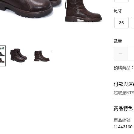
尺寸
36
數量
預購商品：
付款與運
超取滿NT$
付款方式
商品特色
信用卡一
商品編號
11443160
超商取貨