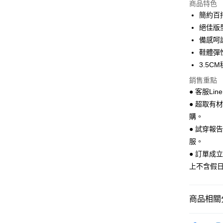
商品特色
LINE Pay
簡約百
絕佳版
Apple Pay
備感呵
街口支付
鞋體彈
3.5
悠遊付
銷售重點
Google Pa
● 客服Lin
全盈+PAY
● 超取有
購。
AFTEE先
● 試穿報
相關說明
服。
【關於「A
ATM付款
AFTEE
● 訂單成
便利好安
上不含假
１．簡單
２．便利
運送方式
３．安心
商品相關分
全家 取貨
【「AFT
每筆NT$7
１．於結帳
Women