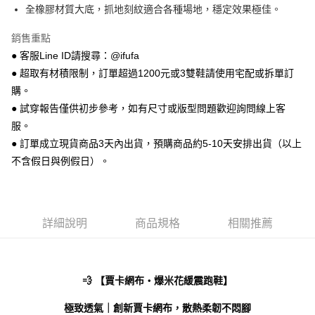
【關於「AFTEE先享後付」】
全橡膠材質大底，抓地刻紋適合各種場地，穩定效果極佳。
ATM付款
AFTEE先享後付是「在收到商品之後才付款」的支付方式。 讓您購物簡單
便利好安心！
銷售重點
１．簡單：不需註冊會員、不需綁卡、不需儲值。
運送方式
２．便利：只要手機號碼，簡訊認證，即可結帳。
● 客服Line ID請搜尋：@ifufa
３．安心：先確認商品／服務後，再付款。
全家 取貨付款
● 超取有材積限制，訂單超過1200元或3雙鞋請使用宅配或拆單訂
每筆NT$70，滿NT$999(含以上)免運費
購。
【「AFTEE先享後付」結帳流程】
１．於結帳方式選擇「AFTEE先享後付」後，將跳轉至「AFTEE先享後付」
● 試穿報告僅供初步參考，如有尺寸或版型問題歡迎詢問線上客
付款後 全家取貨
結帳頁面，進行簡訊認證並確認金額後，即可完成結帳。
服。
２．訂單成立數日內，您將收到繳費通知簡訊。
每筆NT$70，滿NT$999(含以上)免運費
● 訂單成立現貨商品3天內出貨，預購商品約5-10天安排出貨（以上
３．收到繳費通知簡訊後14天內，點擊此簡訊中的連結，可透過四大超商／
ATM／網路銀行／等多元方式進行付款，方視為交易完成。
不含假日與例假日）。
7-11 取貨付款
※ 請注意：結帳手續完成當下不需立刻繳費，但若您需要取消訂單，請聯絡
每筆NT$70，滿NT$999(含以上)免運費
購買商品的店家。未經商家同意取消之訂單仍視為有效，需透過AFTEE先享
後付繳納相關費用。
付款後 7-11取貨
※ 交易是否成功請以「AFTEE先享後付 」之結帳頁面顯示為準，若有關於
是否繳費成功／繳費後需取消欲退款等相關疑問，請聯繫「AFTEE先享後付
詳細說明
商品規格
相關推薦
每筆NT$70，滿NT$999(含以上)免運費
客戶支援中心」
https://netprotections.freshdesk.com/support/home
新竹物流宅配
【注意事項】
１．透過由恩沛科技股份有限公司提供之「AFTEE先享後付」服務完成之交
每筆NT$90，滿NT$999(含以上)免運費
💨 【賈卡網布・爆米花緩震跑鞋】
易，需依本服務之必要範圍內提供個人資料，並將交易相關給付款項請求債
權轉讓予恩沛科技股份有限公司。
海外宅配
查看運費
２．關於個人資料處理事宜，請瀏覽以下網址：
極致透氣｜創新賈卡網布，散熱柔韌不悶腳