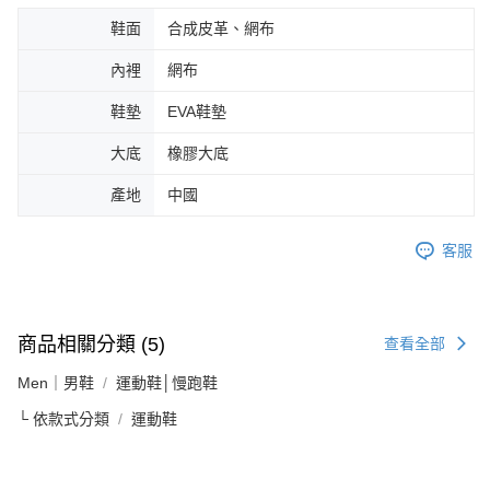
鞋面
合成皮革、網布
內裡
網布
鞋墊
EVA鞋墊
大底
橡膠大底
產地
中國
客服
商品相關分類 (5)
查看全部
Men｜男鞋
運動鞋│慢跑鞋
└ 依款式分類
運動鞋