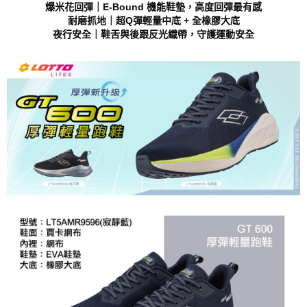
https://aftee.tw/terms/#terms3
爆米花回彈｜E-Bound 機能鞋墊，高度回彈最有感
３．未成年的使用者請事先徵得法定代理人或監護人之同意方可使用
耐磨抓地｜超Q彈輕量中底 + 全橡膠大底
「AFTEE先享後付」，若未經同意申辦者引起之損失，本公司不負相關責
夜行安全｜鞋舌與後跟反光織帶，守護運動安全
任。
４．使用「AFTEE先享後付」時，將依據個別帳號之用戶狀況，依本公司即
時審查核予不同之上限額度；若仍有額度不足之情形，本公司將視審查結果
請求用戶進行身份認證。
５．嚴禁一人註冊多個帳號或使用他人資訊註冊。若發現惡意使用之情形，
恩沛科技股份有限公司將有權停止該用戶之使用額度並採取法律行動。