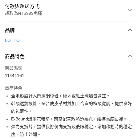
付款與運送方式
超取滿NT$999免運
付款方式
品牌
信用卡一次付款
LOTTO
超商取貨付款
商品特色
LINE Pay
商品編號
Apple Pay
11444161
街口支付
商品特色
悠遊付
全地形設計入門級網球鞋，硬地或紅土球場皆適宜。
Google Pay
鞋頭透氣設計，全合成皮革材質加上合宜的楦頭寬度，提供良好
的包覆性。
全盈+PAY
E-Bound爆米花鞋墊，前掌配置散熱透氣孔，維持高度回彈。
AFTEE先享後付
彈力支撐片，提供良好側向支撐及後跟穩定，增加移動時的穩定
相關說明
度，防止外翻。