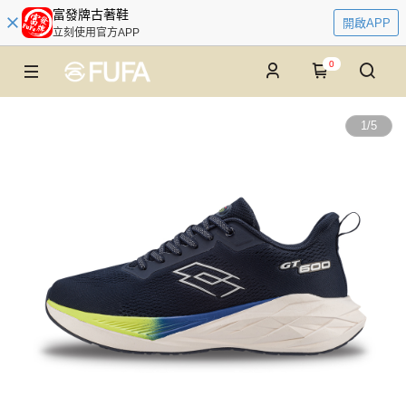
富發牌古著鞋
開啟APP
立刻使用官方APP
0
1
/
5