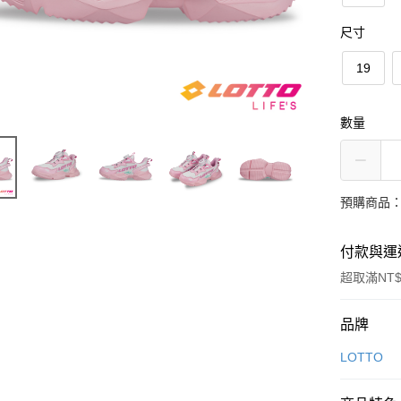
尺寸
19
數量
預購商品：
付款與運
超取滿NT$
付款方式
品牌
信用卡一
LOTTO
超商取貨