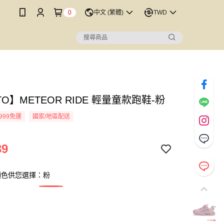
0
中文 (繁體)
TWD
TO】METEOR RIDE 輕量童款跑鞋-粉
999免運
國家/地區配送
39
顏色供您選擇：粉