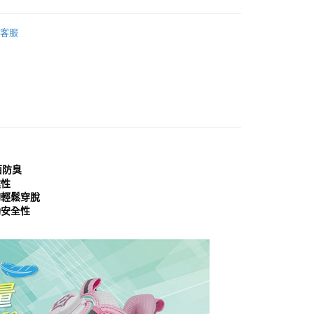
頁面，進行簡訊認證並確認金額後，即可完成結帳。
家取貨
成立數日內，您將收到繳費通知簡訊。
鞋
運動鞋│慢跑鞋
費通知簡訊後14天內，點擊此簡訊中的連結，可透過四大超商
客服
0，滿NT$999(含以上)免運費
網路銀行／等多元方式進行付款，方視為交易完成。
分類
運動鞋
：結帳手續完成當下不需立刻繳費，但若您需要取消訂單，請聯
貨付款
的店家。未經商家同意取消之訂單仍視為有效，需透過AFTEE
分類
粉/桃色 Pink
繳納相關費用。
0，滿NT$999(含以上)免運費
否成功請以「AFTEE先享後付 」之結帳頁面顯示為準，若有關於
功／繳費後需取消欲退款等相關疑問，請聯繫「AFTEE先享後
11取貨
典款式
援中心」
https://netprotections.freshdesk.com/support/home
0，滿NT$999(含以上)免運費
項】
宅配
恩沛科技股份有限公司提供之「AFTEE先享後付」服務完成之
依本服務之必要範圍內提供個人資料，並將交易相關給付款項請
0，滿NT$999(含以上)免運費
菌防臭
讓予恩沛科技股份有限公司。
震性
個人資料處理事宜，請瀏覽以下網址：
查看運費
夠輕鬆穿脫
ee.tw/terms/#terms3
動安全性
年的使用者請事先徵得法定代理人或監護人之同意方可使用
E先享後付」，若未經同意申辦者引起之損失，本公司不負相關責
AFTEE先享後付」時，將依據個別帳號之用戶狀況，依本公司
核予不同之上限額度；若仍有額度不足之情形，本公司將視審查
用戶進行身份認證。
一人註冊多個帳號或使用他人資訊註冊。若發現惡意使用之情
科技股份有限公司將有權停止該用戶之使用額度並採取法律行