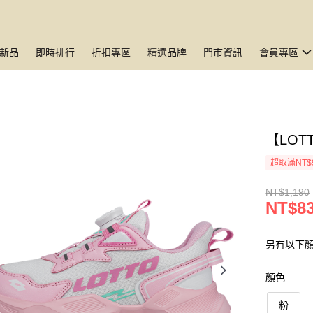
新品
即時排行
折扣專區
精選品牌
門市資訊
會員專區
【LOT
超取滿NT$
NT$1,190
NT$8
另有以下
顏色
粉