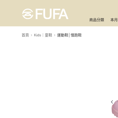
商品分類
本月
首頁
Kids｜童鞋
運動鞋│慢跑鞋