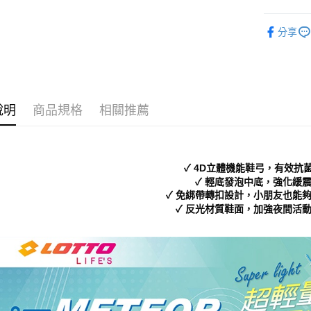
付」結帳
付款後 全
２．訂單
Kids｜童
３．收到繳
分享
每筆NT$7
／ATM／
└ 依款式
※ 請注意
7-11 取
絡購買商品
└ 依顏色
先享後付
每筆NT$7
新品上市
※ 交易是
是否繳費成
付款後 7-
說明
商品規格
相關推薦
❚ 日常經
付客戶支
每筆NT$7
【注意事
新竹物流
１．透過由
交易，需
每筆NT$9
✓ 4D立體機能鞋弓，有效抗
求債權轉
✓ 輕底發泡中底，強化緩
２．關於
海外宅配
✓ 免綁帶轉扣設計，小朋友也能
https://aft
✓ 反光材質鞋面，加強夜間活
３．未成
「AFTE
任。
４．使用「
即時審查
結果請求
５．嚴禁
形，恩沛