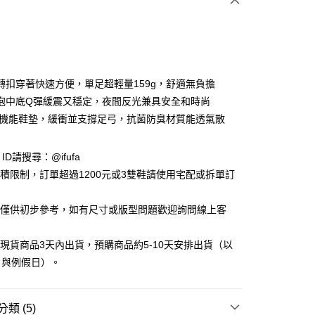
轉扣穿著快速方便，單足超輕量159g，舒適無負擔
泡中底Q彈緩震又穩定，夜間反光兼具安全和時尚
體機能鞋墊，緩衝並支撐足弓，抗菌防臭材質能透氣散
y
e ID請搜尋：@ifufa
享後付
材積限制，訂單超過1200元或3雙鞋請使用宅配或拆單訂
FTEE先享後付」】
告僅供初步參考，如有尺寸或版型問題歡迎詢問線上客
先享後付是「在收到商品之後才付款」的支付方式。 讓您購物簡單
心！
：不需註冊會員、不需綁卡、不需儲值。
立現貨商品3天內出貨，預購商品約5-10天安排出貨（以
：只要手機號碼，簡訊認證，即可結帳。
日與例假日）。
：先確認商品／服務後，再付款。
付款
EE先享後付」結帳流程】
0，滿NT$999(含以上)免運費
方式選擇「AFTEE先享後付」後，將跳轉至「AFTEE先享後
類 (5)