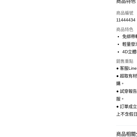
商品特色
LINE Pay
商品編號
Apple Pay
11444434
商品特色
街口支付
免綁帶
悠遊付
輕量發
4D立
Google Pa
銷售重點
全盈+PAY
● 客服Lin
AFTEE先
● 超取有
相關說明
購。
【關於「A
● 試穿報
ATM付款
AFTEE
服。
便利好安
１．簡單
● 訂單成
２．便利
運送方式
上不含假
３．安心
全家 取貨
【「AFT
每筆NT$7
１．於結帳
商品相關分