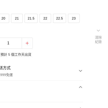
20
21
21.5
22
22.5
23
清除
紀錄
預計 5 個工作天出貨
送方式
999免運
次付款
付款