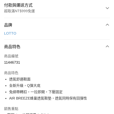
付款與運送方式
超取滿NT$999免運
付款方式
品牌
信用卡一次付款
LOTTO
超商取貨付款
商品特色
LINE Pay
商品編號
Apple Pay
11446731
街口支付
商品特色
悠遊付
透氣舒適鞋面
Google Pay
全新升級，Q彈大底
免綁帶轉扣，一拉即開，下壓固定
全盈+PAY
AIR BREEZE蜂巢透氣鞋墊，透氣同時保有回彈性
AFTEE先享後付
銷售重點
相關說明