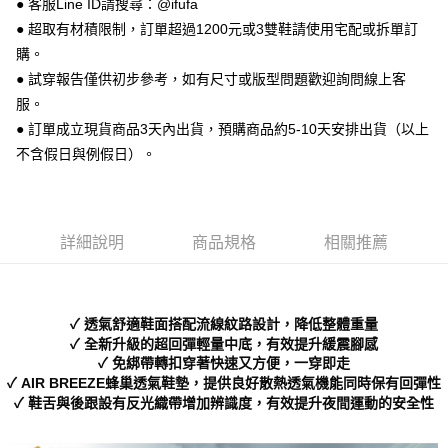
● 客服Line ID請搜尋：@ifufa
【關於「AFTEE先享後付」】
ATM付款
AFTEE先享後付是「在收到商品之後才付款」的支付方式。 讓您購物簡單
● 超取有材積限制，訂單超過1200元或3雙鞋請使用宅配或拆單訂
便利好安心！
購。
１．簡單：不需註冊會員、不需綁卡、不需儲值。
運送方式
２．便利：只要手機號碼，簡訊認證，即可結帳。
● 試穿報告僅供初步參考，如有尺寸或版型問題歡迎詢問線上客
３．安心：先確認商品／服務後，再付款。
全家 取貨付款
服。
每筆NT$70，滿NT$999(含以上)免運費
● 訂單成立現貨商品3天內出貨，預購商品約5-10天安排出貨（以上
【「AFTEE先享後付」結帳流程】
１．於結帳方式選擇「AFTEE先享後付」後，將跳轉至「AFTEE先享後付」
不含假日與例假日）。
付款後 全家取貨
結帳頁面，進行簡訊認證並確認金額後，即可完成結帳。
２．訂單成立數日內，您將收到繳費通知簡訊。
每筆NT$70，滿NT$999(含以上)免運費
３．收到繳費通知簡訊後14天內，點擊此簡訊中的連結，可透過四大超商／
ATM／網路銀行／等多元方式進行付款，方視為交易完成。
7-11 取貨付款
※ 請注意：結帳手續完成當下不需立刻繳費，但若您需要取消訂單，請聯絡
詳細說明
商品規格
相關推薦
每筆NT$70，滿NT$999(含以上)免運費
購買商品的店家。未經商家同意取消之訂單仍視為有效，需透過AFTEE先享
後付繳納相關費用。
付款後 7-11取貨
※ 交易是否成功請以「AFTEE先享後付 」之結帳頁面顯示為準，若有關於
是否繳費成功／繳費後需取消欲退款等相關疑問，請聯繫「AFTEE先享後付
每筆NT$70，滿NT$999(含以上)免運費
✓ 透氣舒適鞋面搭配流線紋路設計，降低整體重量
客戶支援中心」
https://netprotections.freshdesk.com/support/home
✓ 全新升級的超回彈輕量中底，有效提升緩震腳感
新竹物流宅配
✓ 免綁帶轉扣穿著快速又方便，一穿即走
【注意事項】
✓ AIR BREEZE蜂巢透氣鞋墊，提供良好散熱透氣機能同時保有回彈性
１．透過由恩沛科技股份有限公司提供之「AFTEE先享後付」服務完成之交
每筆NT$90，滿NT$999(含以上)免運費
易，需依本服務之必要範圍內提供個人資料，並將交易相關給付款項請求債
✓ 鞋舌與後跟設有反光織帶增加辨識度，有效提升夜間運動的安全性
權轉讓予恩沛科技股份有限公司。
海外宅配
查看運費
２．關於個人資料處理事宜，請瀏覽以下網址：