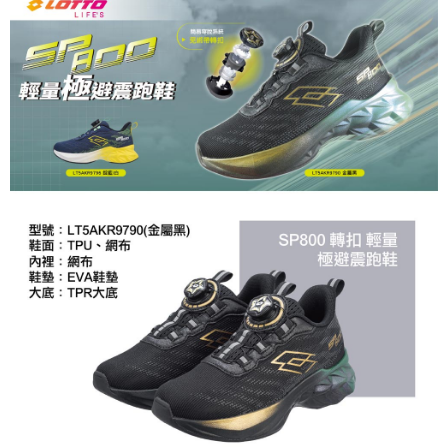
https://aftee.tw/terms/#terms3
３．未成年的使用者請事先徵得法定代理人或監護人之同意方可使用
「AFTEE先享後付」，若未經同意申辦者引起之損失，本公司不負相關責
任。
４．使用「AFTEE先享後付」時，將依據個別帳號之用戶狀況，依本公司即
時審查核予不同之上限額度；若仍有額度不足之情形，本公司將視審查結果
請求用戶進行身份認證。
５．嚴禁一人註冊多個帳號或使用他人資訊註冊。若發現惡意使用之情形，
恩沛科技股份有限公司將有權停止該用戶之使用額度並採取法律行動。