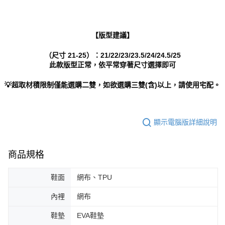
【版型建議】
（尺寸 21-25）：21/22/23/23.5/24/24.5/25
此款版型正常，依平常穿著尺寸選擇即可
💡超取材積限制僅能選購二雙，如欲選購三雙(含)以上，請使用宅配。
顯示電腦版詳細說明
商品規格
鞋面
網布、TPU
內裡
網布
鞋墊
EVA鞋墊