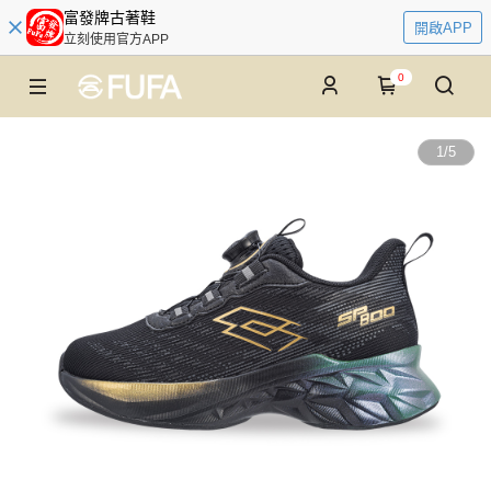
富發牌古著鞋
開啟APP
立刻使用官方APP
0
1
/
5