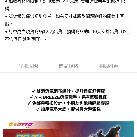
● 超取有材積限制，訂單超過1200元或3雙鞋請使用宅配或拆單訂
便利好安心！
購。
１．簡單：不需註冊會員、不需綁卡、不需儲值。
運送方式
２．便利：只要手機號碼，簡訊認證，即可結帳。
● 試穿報告僅供初步參考，如有尺寸或版型問題歡迎詢問線上客
３．安心：先確認商品／服務後，再付款。
全家 取貨付款
服。
每筆NT$70，滿NT$999(含以上)免運費
● 訂單成立現貨商品3天內出貨，預購商品約5-10天安排出貨（以上
【「AFTEE先享後付」結帳流程】
１．於結帳方式選擇「AFTEE先享後付」後，將跳轉至「AFTEE先享後付」
不含假日與例假日）。
付款後 全家取貨
結帳頁面，進行簡訊認證並確認金額後，即可完成結帳。
２．訂單成立數日內，您將收到繳費通知簡訊。
每筆NT$70，滿NT$999(含以上)免運費
３．收到繳費通知簡訊後14天內，點擊此簡訊中的連結，可透過四大超商／
ATM／網路銀行／等多元方式進行付款，方視為交易完成。
7-11 取貨付款
※ 請注意：結帳手續完成當下不需立刻繳費，但若您需要取消訂單，請聯絡
詳細說明
商品規格
相關推薦
每筆NT$70，滿NT$999(含以上)免運費
購買商品的店家。未經商家同意取消之訂單仍視為有效，需透過AFTEE先享
後付繳納相關費用。
付款後 7-11取貨
※ 交易是否成功請以「AFTEE先享後付 」之結帳頁面顯示為準，若有關於
是否繳費成功／繳費後需取消欲退款等相關疑問，請聯繫「AFTEE先享後付
每筆NT$70，滿NT$999(含以上)免運費
✓ 舒適透氣網布設計，提升透氣舒適感
客戶支援中心」
https://netprotections.freshdesk.com/support/home
✓ AIR BREEZE透氣鞋墊，保有回彈性能
新竹物流宅配
✓ 免綁帶轉扣設計，小朋友也能夠輕鬆穿脫
【注意事項】
✓ 加厚氣墊大底，提供最大避震性
１．透過由恩沛科技股份有限公司提供之「AFTEE先享後付」服務完成之交
每筆NT$90，滿NT$999(含以上)免運費
易，需依本服務之必要範圍內提供個人資料，並將交易相關給付款項請求債
權轉讓予恩沛科技股份有限公司。
海外宅配
查看運費
２．關於個人資料處理事宜，請瀏覽以下網址：
https://aftee.tw/terms/#terms3
３．未成年的使用者請事先徵得法定代理人或監護人之同意方可使用