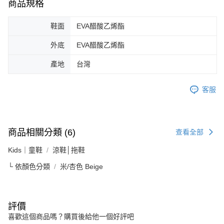
商品規格
鞋面
EVA醋酸乙烯酯
外底
EVA醋酸乙烯酯
產地
台灣
客服
商品相關分類 (6)
查看全部
Kids｜童鞋
涼鞋│拖鞋
└ 依顏色分類
米/杏色 Beige
評價
喜歡這個商品嗎？購買後給他一個好評吧