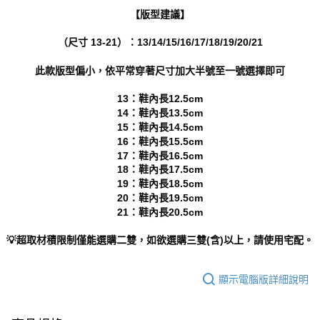
https://aftee.tw/terms/#terms3
【版型建議】
３．未成年的使用者請事先徵得法定代理人或監護人之同意方可使用
「AFTEE先享後付」，若未經同意申辦者引起之損失，本公司不負相關責
（尺寸 13-21）：13/14/15/16/17/18/19/20/21
任。
４．使用「AFTEE先享後付」時，將依據個別帳號之用戶狀況，依本公司即
時審查核予不同之上限額度；若仍有額度不足之情形，本公司將視審查結果
此款版型偏小，依平常穿著尺寸加大半號至一號選擇即可
請求用戶進行身份認證。
５．嚴禁一人註冊多個帳號或使用他人資訊註冊。若發現惡意使用之情形，
13：鞋內長12.5cm
恩沛科技股份有限公司將有權停止該用戶之使用額度並採取法律行動。
14：鞋內長13.5cm
15：鞋內長14.5cm
16：鞋內長15.5cm
17：鞋內長16.5cm
18：鞋內長17.5cm
19：鞋內長18.5cm
20：鞋內長19.5cm
21：鞋內長20.5cm
💡超取材積限制僅能選購二雙，如欲選購三雙(含)以上，請使用宅配。
顯示電腦版詳細說明