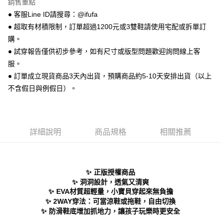
銷售重點
【關於「AFTEE先享後付」】
ATM付款
AFTEE先享後付是「在收到商品之後才付款」的支付方式。 讓您購物簡單
● 客服Line ID請搜尋：@ifufa
便利好安心！
● 超取有材積限制，訂單超過1200元或3雙鞋請使用宅配或拆單訂
１．簡單：不需註冊會員、不需綁卡、不需儲值。
運送方式
２．便利：只要手機號碼，簡訊認證，即可結帳。
購。
３．安心：先確認商品／服務後，再付款。
全家 取貨付款
● 試穿報告僅供初步參考，如有尺寸或版型問題歡迎詢問線上客
每筆NT$70，滿NT$999(含以上)免運費
服。
【「AFTEE先享後付」結帳流程】
１．於結帳方式選擇「AFTEE先享後付」後，將跳轉至「AFTEE先享後付」
● 訂單成立現貨商品3天內出貨，預購商品約5-10天安排出貨（以上
付款後 全家取貨
結帳頁面，進行簡訊認證並確認金額後，即可完成結帳。
不含假日與例假日）。
２．訂單成立數日內，您將收到繳費通知簡訊。
每筆NT$70，滿NT$999(含以上)免運費
３．收到繳費通知簡訊後14天內，點擊此簡訊中的連結，可透過四大超商／
ATM／網路銀行／等多元方式進行付款，方視為交易完成。
7-11 取貨付款
※ 請注意：結帳手續完成當下不需立刻繳費，但若您需要取消訂單，請聯絡
每筆NT$70，滿NT$999(含以上)免運費
購買商品的店家。未經商家同意取消之訂單仍視為有效，需透過AFTEE先享
詳細說明
商品規格
相關推薦
後付繳納相關費用。
付款後 7-11取貨
※ 交易是否成功請以「AFTEE先享後付 」之結帳頁面顯示為準，若有關於
是否繳費成功／繳費後需取消欲退款等相關疑問，請聯繫「AFTEE先享後付
每筆NT$70，滿NT$999(含以上)免運費
客戶支援中心」
https://netprotections.freshdesk.com/support/home
✨ 正版授權商品
新竹物流宅配
【注意事項】
✨ 洞洞設計，透氣又清爽
１．透過由恩沛科技股份有限公司提供之「AFTEE先享後付」服務完成之交
每筆NT$90，滿NT$999(含以上)免運費
✨ EVA材質超輕量，小寶貝穿起來無負擔
易，需依本服務之必要範圍內提供個人資料，並將交易相關給付款項請求債
✨ 2WAY穿法：可當涼鞋或拖鞋，自由切換
權轉讓予恩沛科技股份有限公司。
海外宅配
查看運費
✨ 防滑鞋底增加抓地力，讓孩子玩樂時更安全
２．關於個人資料處理事宜，請瀏覽以下網址：