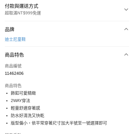
付款與運送方式
超取滿NT$999免運
付款方式
品牌
信用卡一次付款
迪士尼童鞋
超商取貨付款
商品特色
LINE Pay
商品編號
Apple Pay
11462406
街口支付
商品特色
悠遊付
飾釦可愛精緻
Google Pay
2WAY穿法
輕量舒適穿著感
全盈+PAY
防水好清洗又快乾
AFTEE先享後付
版型偏小，依平常穿著尺寸加大半號至一號選擇即可
相關說明