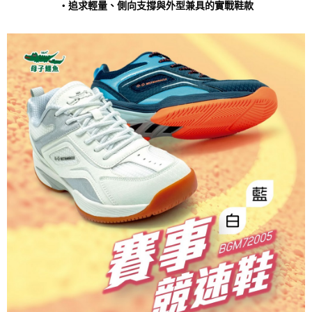
‧追求輕量、側向支撐與外型兼具的實戰鞋款
「AFTEE先享後付」，若未經同意申辦者引起之損失，本公司不負相關責
任。
４．使用「AFTEE先享後付」時，將依據個別帳號之用戶狀況，依本公司即
時審查核予不同之上限額度；若仍有額度不足之情形，本公司將視審查結果
請求用戶進行身份認證。
５．嚴禁一人註冊多個帳號或使用他人資訊註冊。若發現惡意使用之情形，
恩沛科技股份有限公司將有權停止該用戶之使用額度並採取法律行動。