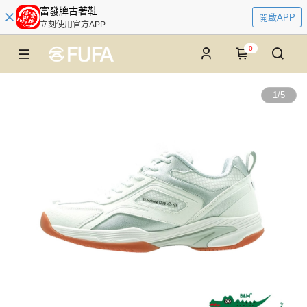
富發牌古著鞋
開啟APP
立刻使用官方APP
0
1
/
5