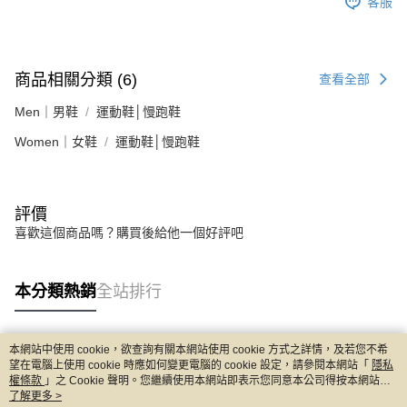
客服
商品相關分類 (6)
查看全部
Men｜男鞋
運動鞋│慢跑鞋
Women｜女鞋
運動鞋│慢跑鞋
評價
喜歡這個商品嗎？購買後給他一個好評吧
本分類熱銷
全站排行
本網站中使用 cookie，欲查詢有關本網站使用 cookie 方式之詳情，及若您不希
熱門標籤
望在電腦上使用 cookie 時應如何變更電腦的 cookie 設定，請參閱本網站「
隱私
權條款
」之 Cookie 聲明。您繼續使用本網站即表示您同意本公司得按本網站使
用條款之 Cookie 聲明使用 cookie。
了解更多 >