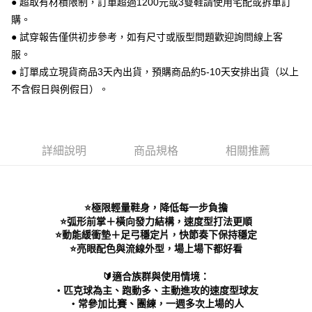
● 超取有材積限制，訂單超過1200元或3雙鞋請使用宅配或拆單訂
便利好安心！
購。
１．簡單：不需註冊會員、不需綁卡、不需儲值。
運送方式
２．便利：只要手機號碼，簡訊認證，即可結帳。
● 試穿報告僅供初步參考，如有尺寸或版型問題歡迎詢問線上客
３．安心：先確認商品／服務後，再付款。
全家 取貨付款
服。
每筆NT$70，滿NT$999(含以上)免運費
● 訂單成立現貨商品3天內出貨，預購商品約5-10天安排出貨（以上
【「AFTEE先享後付」結帳流程】
１．於結帳方式選擇「AFTEE先享後付」後，將跳轉至「AFTEE先享後付」
不含假日與例假日）。
付款後 全家取貨
結帳頁面，進行簡訊認證並確認金額後，即可完成結帳。
２．訂單成立數日內，您將收到繳費通知簡訊。
每筆NT$70，滿NT$999(含以上)免運費
３．收到繳費通知簡訊後14天內，點擊此簡訊中的連結，可透過四大超商／
ATM／網路銀行／等多元方式進行付款，方視為交易完成。
7-11 取貨付款
※ 請注意：結帳手續完成當下不需立刻繳費，但若您需要取消訂單，請聯絡
詳細說明
商品規格
相關推薦
每筆NT$70，滿NT$999(含以上)免運費
購買商品的店家。未經商家同意取消之訂單仍視為有效，需透過AFTEE先享
後付繳納相關費用。
付款後 7-11取貨
※ 交易是否成功請以「AFTEE先享後付 」之結帳頁面顯示為準，若有關於
是否繳費成功／繳費後需取消欲退款等相關疑問，請聯繫「AFTEE先享後付
每筆NT$70，滿NT$999(含以上)免運費
⭐️極限輕量鞋身，降低每一步負擔
客戶支援中心」
https://netprotections.freshdesk.com/support/home
⭐️弧形前掌＋橫向發力結構，速度型打法更順
新竹物流宅配
⭐️動能緩衝墊＋足弓穩定片，快節奏下保持穩定
【注意事項】
⭐️亮眼配色與流線外型，場上場下都好看
１．透過由恩沛科技股份有限公司提供之「AFTEE先享後付」服務完成之交
每筆NT$90，滿NT$999(含以上)免運費
易，需依本服務之必要範圍內提供個人資料，並將交易相關給付款項請求債
權轉讓予恩沛科技股份有限公司。
海外宅配
查看運費
🔰適合族群與使用情境：
２．關於個人資料處理事宜，請瀏覽以下網址：
‧匹克球為主、跑動多、主動進攻的速度型球友
https://aftee.tw/terms/#terms3
‧常參加比賽、團練，一週多次上場的人
３．未成年的使用者請事先徵得法定代理人或監護人之同意方可使用