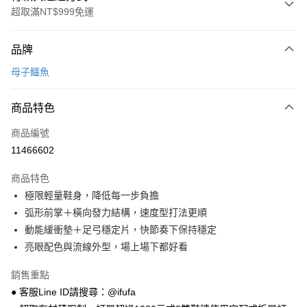
超取滿NT$999免運
付款方式
品牌
信用卡一次付款
母子鱷魚
超商取貨付款
商品特色
LINE Pay
商品編號
Apple Pay
11466602
街口支付
商品特色
悠遊付
極限輕量鞋身，降低每一步負擔
Google Pay
弧形前掌＋橫向發力結構，速度型打法更順
動能緩衝墊＋足弓穩定片，快節奏下保持穩定
全盈+PAY
亮眼配色與流線外型，場上場下都好看
AFTEE先享後付
銷售重點
相關說明
● 客服Line ID請搜尋：@ifufa
【關於「AFTEE先享後付」】
ATM付款
AFTEE先享後付是「在收到商品之後才付款」的支付方式。 讓您購物簡單