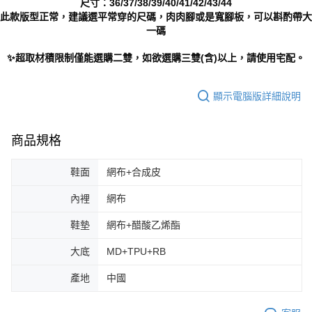
尺寸：36/37/38/39/40/41/42/43/44
此款版型正常，建議選平常穿的尺碼，肉肉腳或是寬腳板，可以斟酌帶大
一碼
✨超取材積限制僅能選購二雙，如欲選購三雙(含)以上，請使用宅配。
顯示電腦版詳細說明
商品規格
鞋面
網布+合成皮
內裡
網布
鞋墊
網布+醋酸乙烯酯
大底
MD+TPU+RB
產地
中國