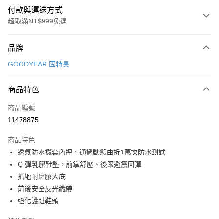
付款與運送方式
超取滿NT$999免運
付款方式
品牌
信用卡一次付款
GOODYEAR 固特異
超商取貨付款
商品特色
LINE Pay
商品編號
Apple Pay
11478875
街口支付
商品特色
悠遊付
透氣防水襪套內裡，通過動態曲折1萬次防水測試
Google Pay
Q 彈乳膠鞋墊，前掌舒壓、後跟避震回彈
抓地耐磨膠大底
全盈+PAY
前後安全反光織帶
AFTEE先享後付
強化護趾鞋頭
相關說明