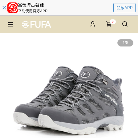
富發牌古著鞋
開啟APP
立刻使用官方APP
0
1
/
8