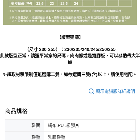
【版型建議】
（尺寸 230-255）：230/235/240/245/250/255
此款版型正常，請選平常穿的尺碼，肉肉腳或是寬腳板，可以斟酌帶大半
碼
✨超取材積限制僅能選購二雙，如欲選購三雙(含)以上，請使用宅配。
顯示電腦版詳細說明
商品規格
鞋面
網布.PU .橡膠片
鞋墊
乳膠鞋墊