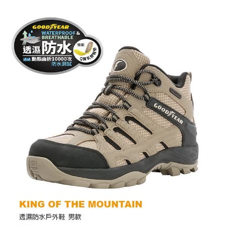
https://aftee.tw/terms/#terms3
３．未成年的使用者請事先徵得法定代理人或監護人之同意方可使用
「AFTEE先享後付」，若未經同意申辦者引起之損失，本公司不負相關責
任。
４．使用「AFTEE先享後付」時，將依據個別帳號之用戶狀況，依本公司即
時審查核予不同之上限額度；若仍有額度不足之情形，本公司將視審查結果
請求用戶進行身份認證。
５．嚴禁一人註冊多個帳號或使用他人資訊註冊。若發現惡意使用之情形，
恩沛科技股份有限公司將有權停止該用戶之使用額度並採取法律行動。