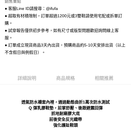
銷售重點
【關於「AFTEE先享後付」】
ATM付款
AFTEE先享後付是「在收到商品之後才付款」的支付方式。 讓您購物簡單
● 客服Line ID請搜尋：@ifufa
便利好安心！
● 超取有材積限制，訂單超過1200元或3雙鞋請使用宅配或拆單訂
１．簡單：不需註冊會員、不需綁卡、不需儲值。
運送方式
２．便利：只要手機號碼，簡訊認證，即可結帳。
購。
３．安心：先確認商品／服務後，再付款。
全家 取貨付款
● 試穿報告僅供初步參考，如有尺寸或版型問題歡迎詢問線上客
每筆NT$70，滿NT$999(含以上)免運費
服。
【「AFTEE先享後付」結帳流程】
１．於結帳方式選擇「AFTEE先享後付」後，將跳轉至「AFTEE先享後付」
● 訂單成立現貨商品3天內出貨，預購商品約5-10天安排出貨（以上
付款後 全家取貨
結帳頁面，進行簡訊認證並確認金額後，即可完成結帳。
不含假日與例假日）。
２．訂單成立數日內，您將收到繳費通知簡訊。
每筆NT$70，滿NT$999(含以上)免運費
３．收到繳費通知簡訊後14天內，點擊此簡訊中的連結，可透過四大超商／
ATM／網路銀行／等多元方式進行付款，方視為交易完成。
7-11 取貨付款
※ 請注意：結帳手續完成當下不需立刻繳費，但若您需要取消訂單，請聯絡
每筆NT$70，滿NT$999(含以上)免運費
購買商品的店家。未經商家同意取消之訂單仍視為有效，需透過AFTEE先享
詳細說明
商品規格
相關推薦
後付繳納相關費用。
付款後 7-11取貨
※ 交易是否成功請以「AFTEE先享後付 」之結帳頁面顯示為準，若有關於
是否繳費成功／繳費後需取消欲退款等相關疑問，請聯繫「AFTEE先享後付
每筆NT$70，滿NT$999(含以上)免運費
客戶支援中心」
https://netprotections.freshdesk.com/support/home
透氣防水襪套內裡，通過動態曲折1萬次防水測試
新竹物流宅配
【注意事項】
Q 彈乳膠鞋墊，前掌舒壓、後跟避震回彈
１．透過由恩沛科技股份有限公司提供之「AFTEE先享後付」服務完成之交
每筆NT$90，滿NT$999(含以上)免運費
抓地耐磨膠大底
易，需依本服務之必要範圍內提供個人資料，並將交易相關給付款項請求債
前後安全反光織帶
權轉讓予恩沛科技股份有限公司。
海外宅配
查看運費
強化護趾鞋頭
２．關於個人資料處理事宜，請瀏覽以下網址：