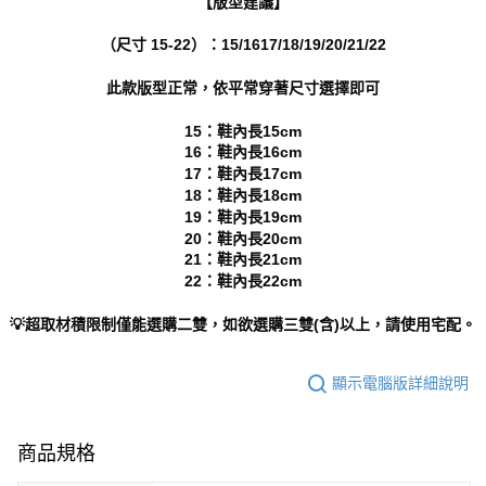
【版型建議】
https://aftee.tw/terms/#terms3
３．未成年的使用者請事先徵得法定代理人或監護人之同意方可使用
（尺寸 15-22）：15/1617/18/19/20/21/22
「AFTEE先享後付」，若未經同意申辦者引起之損失，本公司不負相關責
任。
４．使用「AFTEE先享後付」時，將依據個別帳號之用戶狀況，依本公司即
此款版型正常，依平常穿著尺寸選擇即可
時審查核予不同之上限額度；若仍有額度不足之情形，本公司將視審查結果
請求用戶進行身份認證。
15：鞋內長15cm
５．嚴禁一人註冊多個帳號或使用他人資訊註冊。若發現惡意使用之情形，
16：鞋內長16cm
恩沛科技股份有限公司將有權停止該用戶之使用額度並採取法律行動。
17：鞋內長17cm
18：鞋內長18cm
19：鞋內長19cm
20：鞋內長20cm
21：鞋內長21cm
22：鞋內長22cm
💡超取材積限制僅能選購二雙，如欲選購三雙(含)以上，請使用宅配。
顯示電腦版詳細說明
商品規格