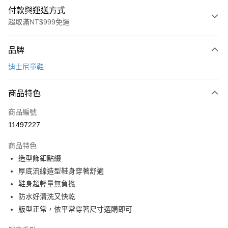
付款與運送方式
超取滿NT$999免運
付款方式
品牌
信用卡一次付款
迪士尼童鞋
超商取貨付款
商品特色
LINE Pay
商品編號
Apple Pay
11497227
街口支付
商品特色
悠遊付
造型飾釦點綴
Google Pay
厚底流線造型鞋身穿著舒適
鞋身超輕量無負擔
全盈+PAY
防水好清洗又快乾
AFTEE先享後付
版型正常，依平常穿著尺寸選購即可
相關說明