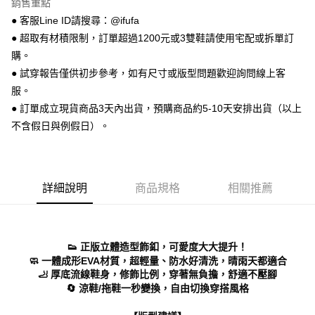
銷售重點
【關於「AFTEE先享後付」】
ATM付款
AFTEE先享後付是「在收到商品之後才付款」的支付方式。 讓您購物簡單
● 客服Line ID請搜尋：@ifufa
便利好安心！
● 超取有材積限制，訂單超過1200元或3雙鞋請使用宅配或拆單訂
１．簡單：不需註冊會員、不需綁卡、不需儲值。
運送方式
２．便利：只要手機號碼，簡訊認證，即可結帳。
購。
３．安心：先確認商品／服務後，再付款。
全家 取貨付款
● 試穿報告僅供初步參考，如有尺寸或版型問題歡迎詢問線上客
每筆NT$70，滿NT$999(含以上)免運費
服。
【「AFTEE先享後付」結帳流程】
１．於結帳方式選擇「AFTEE先享後付」後，將跳轉至「AFTEE先享後付」
● 訂單成立現貨商品3天內出貨，預購商品約5-10天安排出貨（以上
付款後 全家取貨
結帳頁面，進行簡訊認證並確認金額後，即可完成結帳。
不含假日與例假日）。
２．訂單成立數日內，您將收到繳費通知簡訊。
每筆NT$70，滿NT$999(含以上)免運費
３．收到繳費通知簡訊後14天內，點擊此簡訊中的連結，可透過四大超商／
ATM／網路銀行／等多元方式進行付款，方視為交易完成。
7-11 取貨付款
※ 請注意：結帳手續完成當下不需立刻繳費，但若您需要取消訂單，請聯絡
每筆NT$70，滿NT$999(含以上)免運費
購買商品的店家。未經商家同意取消之訂單仍視為有效，需透過AFTEE先享
詳細說明
商品規格
相關推薦
後付繳納相關費用。
付款後 7-11取貨
※ 交易是否成功請以「AFTEE先享後付 」之結帳頁面顯示為準，若有關於
是否繳費成功／繳費後需取消欲退款等相關疑問，請聯繫「AFTEE先享後付
每筆NT$70，滿NT$999(含以上)免運費
客戶支援中心」
https://netprotections.freshdesk.com/support/home
👟 正版立體造型飾釦，可愛度大大提升！
新竹物流宅配
【注意事項】
🧼 一體成形EVA材質，超輕量、防水好清洗，晴雨天都適合
１．透過由恩沛科技股份有限公司提供之「AFTEE先享後付」服務完成之交
每筆NT$90，滿NT$999(含以上)免運費
🦶 厚底流線鞋身，修飾比例，穿著無負擔，舒適不壓腳
易，需依本服務之必要範圍內提供個人資料，並將交易相關給付款項請求債
🔄 涼鞋/拖鞋一秒變換，自由切換穿搭風格
權轉讓予恩沛科技股份有限公司。
海外宅配
查看運費
２．關於個人資料處理事宜，請瀏覽以下網址：