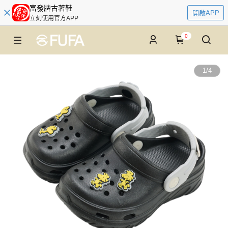
富發牌古著鞋
開啟APP
立刻使用官方APP
0
1
/
4