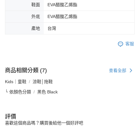
鞋面
EVA醋酸乙烯酯
外底
EVA醋酸乙烯酯
產地
台灣
客服
商品相關分類 (7)
查看全部
Kids｜童鞋
涼鞋│拖鞋
└ 依顏色分類
黑色 Black
評價
喜歡這個商品嗎？購買後給他一個好評吧