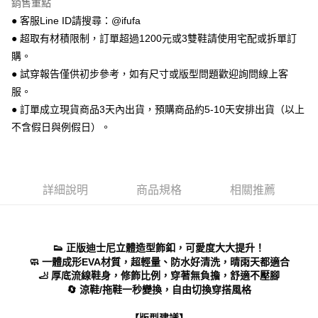
銷售重點
【關於「AFTEE先享後付」】
ATM付款
AFTEE先享後付是「在收到商品之後才付款」的支付方式。 讓您購物簡單
● 客服Line ID請搜尋：@ifufa
便利好安心！
● 超取有材積限制，訂單超過1200元或3雙鞋請使用宅配或拆單訂
１．簡單：不需註冊會員、不需綁卡、不需儲值。
運送方式
２．便利：只要手機號碼，簡訊認證，即可結帳。
購。
３．安心：先確認商品／服務後，再付款。
全家 取貨付款
● 試穿報告僅供初步參考，如有尺寸或版型問題歡迎詢問線上客
每筆NT$70，滿NT$999(含以上)免運費
服。
【「AFTEE先享後付」結帳流程】
１．於結帳方式選擇「AFTEE先享後付」後，將跳轉至「AFTEE先享後付」
● 訂單成立現貨商品3天內出貨，預購商品約5-10天安排出貨（以上
付款後 全家取貨
結帳頁面，進行簡訊認證並確認金額後，即可完成結帳。
不含假日與例假日）。
２．訂單成立數日內，您將收到繳費通知簡訊。
每筆NT$70，滿NT$999(含以上)免運費
３．收到繳費通知簡訊後14天內，點擊此簡訊中的連結，可透過四大超商／
ATM／網路銀行／等多元方式進行付款，方視為交易完成。
7-11 取貨付款
※ 請注意：結帳手續完成當下不需立刻繳費，但若您需要取消訂單，請聯絡
每筆NT$70，滿NT$999(含以上)免運費
購買商品的店家。未經商家同意取消之訂單仍視為有效，需透過AFTEE先享
詳細說明
商品規格
相關推薦
後付繳納相關費用。
付款後 7-11取貨
※ 交易是否成功請以「AFTEE先享後付 」之結帳頁面顯示為準，若有關於
是否繳費成功／繳費後需取消欲退款等相關疑問，請聯繫「AFTEE先享後付
每筆NT$70，滿NT$999(含以上)免運費
客戶支援中心」
https://netprotections.freshdesk.com/support/home
👟 正版迪士尼立體造型飾釦，可愛度大大提升！
新竹物流宅配
【注意事項】
🧼 一體成形EVA材質，超輕量、防水好清洗，晴雨天都適合
１．透過由恩沛科技股份有限公司提供之「AFTEE先享後付」服務完成之交
每筆NT$90，滿NT$999(含以上)免運費
🦶 厚底流線鞋身，修飾比例，穿著無負擔，舒適不壓腳
易，需依本服務之必要範圍內提供個人資料，並將交易相關給付款項請求債
🔄 涼鞋/拖鞋一秒變換，自由切換穿搭風格
權轉讓予恩沛科技股份有限公司。
海外宅配
查看運費
２．關於個人資料處理事宜，請瀏覽以下網址：
【版型建議】