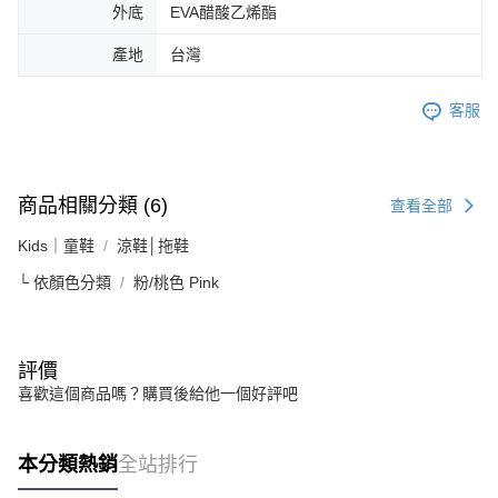
外底
EVA醋酸乙烯酯
產地
台灣
客服
商品相關分類 (6)
查看全部
Kids｜童鞋
涼鞋│拖鞋
└ 依顏色分類
粉/桃色 Pink
評價
喜歡這個商品嗎？購買後給他一個好評吧
本分類熱銷
全站排行