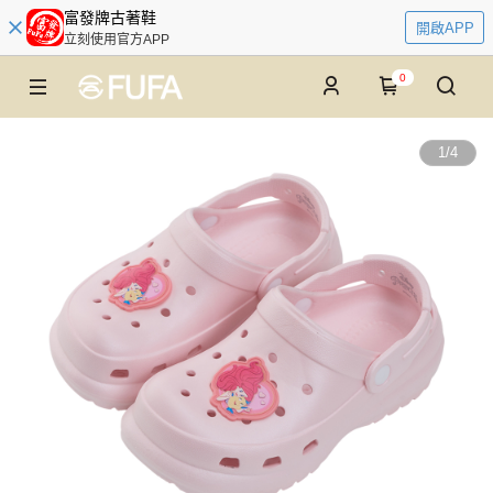
富發牌古著鞋
開啟APP
立刻使用官方APP
0
1
/
4