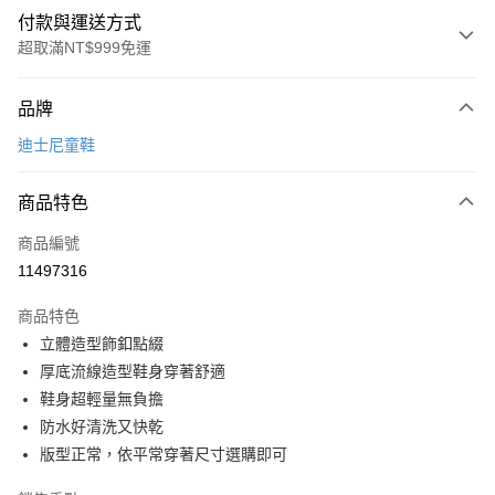
付款與運送方式
超取滿NT$999免運
付款方式
品牌
信用卡一次付款
迪士尼童鞋
超商取貨付款
商品特色
LINE Pay
商品編號
Apple Pay
11497316
街口支付
商品特色
悠遊付
立體造型飾釦點綴
Google Pay
厚底流線造型鞋身穿著舒適
鞋身超輕量無負擔
全盈+PAY
防水好清洗又快乾
AFTEE先享後付
版型正常，依平常穿著尺寸選購即可
相關說明