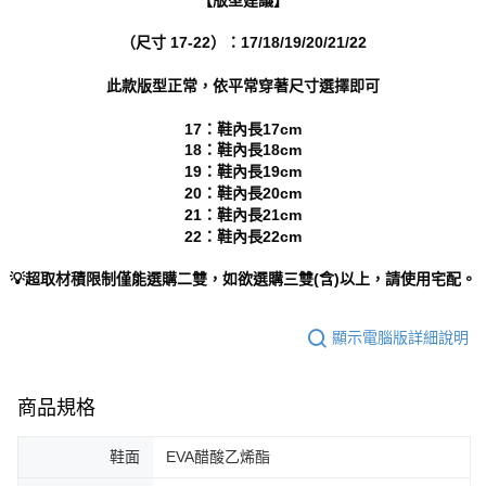
https://aftee.tw/terms/#terms3
３．未成年的使用者請事先徵得法定代理人或監護人之同意方可使用
（尺寸 17-22）：17/18/19/20/21/22
「AFTEE先享後付」，若未經同意申辦者引起之損失，本公司不負相關責
任。
此款版型正常，依平常穿著尺寸選擇即可
４．使用「AFTEE先享後付」時，將依據個別帳號之用戶狀況，依本公司即
時審查核予不同之上限額度；若仍有額度不足之情形，本公司將視審查結果
請求用戶進行身份認證。
17：鞋內長17cm
５．嚴禁一人註冊多個帳號或使用他人資訊註冊。若發現惡意使用之情形，
18：鞋內長18cm
恩沛科技股份有限公司將有權停止該用戶之使用額度並採取法律行動。
19：鞋內長19cm
20：鞋內長20cm
21：鞋內長21cm
22：鞋內長22cm
💡超取材積限制僅能選購二雙，如欲選購三雙(含)以上，請使用宅配。
顯示電腦版詳細說明
商品規格
鞋面
EVA醋酸乙烯酯