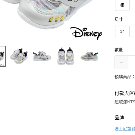
銀
尺寸
14
數量
預購商品：
付款與運
超取滿NT$
付款方式
品牌
信用卡一
迪士尼童