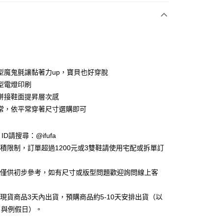
付款
型魔鬼氈讓黏著力up，寶貝也好穿脫
型電燈印刷
拼接鞋面提昇層次感
y
常，依平常穿著尺寸選購即可
享後付
e ID請搜尋：@ifufa
材積限制，訂單超過1200元或3雙鞋請使用宅配或拆單訂
FTEE先享後付」】
先享後付是「在收到商品之後才付款」的支付方式。 讓您購物簡單
告僅供初步參考，如有尺寸或版型問題歡迎詢問線上客
心！
：不需註冊會員、不需綁卡、不需儲值。
：只要手機號碼，簡訊認證，即可結帳。
立現貨商品3天內出貨，預購商品約5-10天安排出貨（以
：先確認商品／服務後，再付款。
日與例假日）。
付款
EE先享後付」結帳流程】