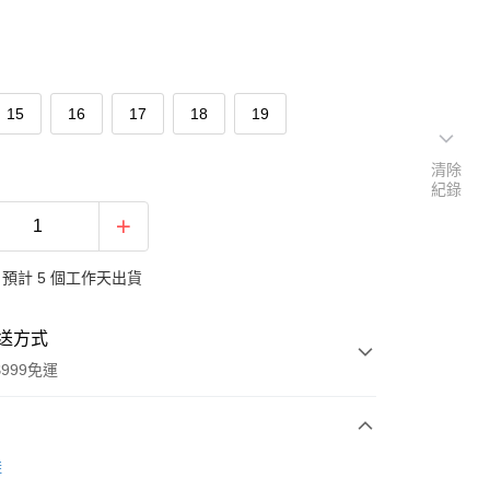
15
16
17
18
19
清除
紀錄
預計 5 個工作天出貨
送方式
999免運
次付款
鞋