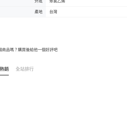
外底
聚氯乙烯
產地
台灣
個商品嗎？購買後給他一個好評吧
熱銷
全站排行