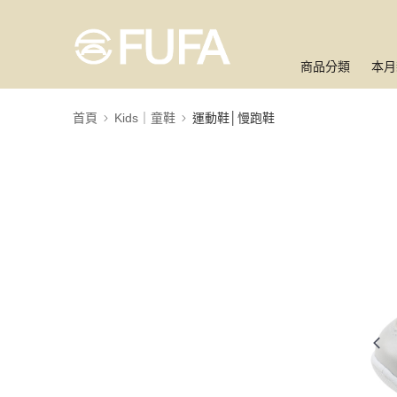
商品分類
本月
首頁
Kids｜童鞋
運動鞋│慢跑鞋