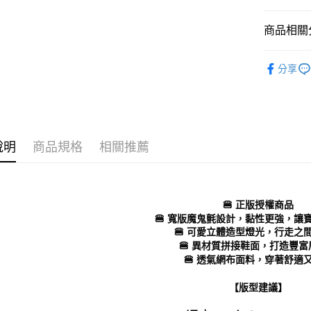
每筆NT$7
１．於結帳
付」結帳
商品相關分
付款後 全
２．訂單
３．收到繳
每筆NT$7
Kids｜童
／ATM／
分享
※ 請注意
7-11 取
└ 依款式
絡購買商品
先享後付
每筆NT$7
Kids｜童
※ 交易是
是否繳費成
付款後 7-
└ 依顏色
付客戶支
每筆NT$7
說明
商品規格
相關推薦
新品上市
【注意事
新竹物流
❚ 日常經
１．透過由
交易，需
每筆NT$9
❚ 店員私
求債權轉
🍔 正版授權商品
２．關於
海外宅配
└ 依款式
🍔 寬版魔鬼氈設計，黏性更強，讓
https://aft
🍔 可愛立體造型燈光，行走之
３．未成
🍔 異材質拼接鞋面，打造豐富
「AFTE
🍔 透氣網布面料，穿著舒適
任。
４．使用「
即時審查
【版型建議】
結果請求
５．嚴禁