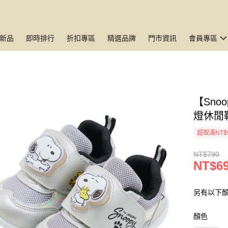
新品
即時排行
折扣專區
精選品牌
門市資訊
會員專區
【Sn
燈休閒
超取滿NT$
NT$790
NT$6
另有以下顏
顏色