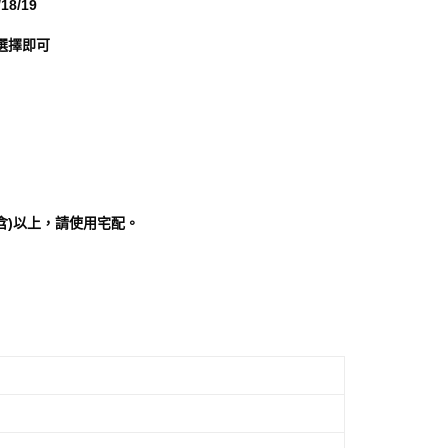
18/19
科技股份有限公司將有權停止該用戶之使用額度並採取法律行
選擇即可
含)以上，請使用宅配。