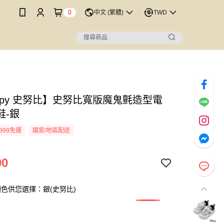
0
中文 (繁體)
TWD
oopy 史努比】史努比寬版魔鬼氈造型電
鞋-銀
999免運
國家/地區配送
90
色供您選擇：銀(史努比)