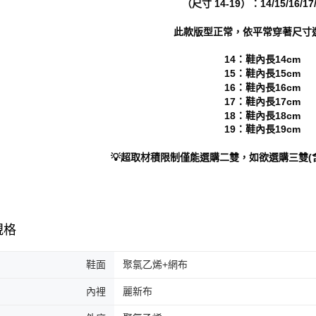
（尺寸 14-19）：14/15/16/17/
形，恩沛
動。
此款版型正常，依平常穿著尺寸
14：鞋內長14cm
15：鞋內長15cm
16：鞋內長16cm
17：鞋內長17cm
18：鞋內長18cm
19：鞋內長19cm
💡超取材積限制僅能選購二雙，如欲選購三雙(
規格
鞋面
聚氯乙烯+網布
內裡
麗新布