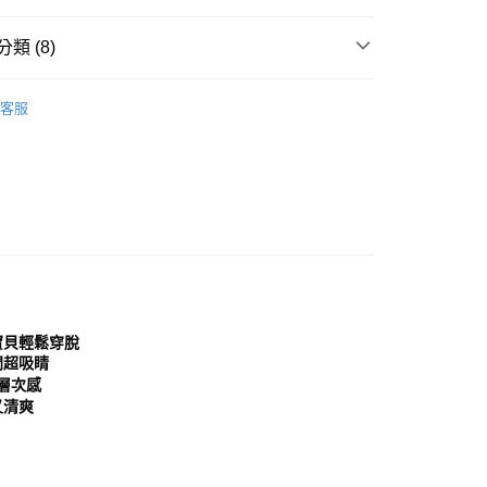
0，滿NT$999(含以上)免運費
方式選擇「AFTEE先享後付」後，將跳轉至「AFTEE先享後
頁面，進行簡訊認證並確認金額後，即可完成結帳。
類 (8)
家取貨
成立數日內，您將收到繳費通知簡訊。
費通知簡訊後14天內，點擊此簡訊中的連結，可透過四大超商
0，滿NT$999(含以上)免運費
鞋
運動鞋│慢跑鞋
網路銀行／等多元方式進行付款，方視為交易完成。
客服
：結帳手續完成當下不需立刻繳費，但若您需要取消訂單，請聯
貨付款
分類
運動鞋
的店家。未經商家同意取消之訂單仍視為有效，需透過AFTEE
繳納相關費用。
0，滿NT$999(含以上)免運費
鞋
帆布鞋│休閒鞋
否成功請以「AFTEE先享後付 」之結帳頁面顯示為準，若有關於
功／繳費後需取消欲退款等相關疑問，請聯繫「AFTEE先享後
11取貨
分類
金/銀色 Gold/Silver
援中心」
https://netprotections.freshdesk.com/support/home
0，滿NT$999(含以上)免運費
項】
宅配
典款式
恩沛科技股份有限公司提供之「AFTEE先享後付」服務完成之
依本服務之必要範圍內提供個人資料，並將交易相關給付款項請
0，滿NT$999(含以上)免運費
心推薦
讓予恩沛科技股份有限公司。
個人資料處理事宜，請瀏覽以下網址：
查看運費
分類
休閒鞋
寶貝輕鬆穿脫
ee.tw/terms/#terms3
間超吸睛
年的使用者請事先徵得法定代理人或監護人之同意方可使用
層次感
E先享後付」，若未經同意申辦者引起之損失，本公司不負相關責
又清爽
AFTEE先享後付」時，將依據個別帳號之用戶狀況，依本公司
核予不同之上限額度；若仍有額度不足之情形，本公司將視審查
用戶進行身份認證。
一人註冊多個帳號或使用他人資訊註冊。若發現惡意使用之情