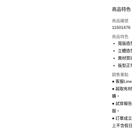
超商取貨
商品特色
LINE Pay
商品編號
Apple Pay
11501476
商品特色
街口支付
寬版造
悠遊付
立體造
異材質
Google Pa
版型正
全盈+PAY
銷售重點
AFTEE先
● 客服Lin
相關說明
● 超取有
【關於「A
購。
ATM付款
AFTEE
● 試穿報
便利好安
１．簡單
服。
２．便利
運送方式
● 訂單成
３．安心
上不含假
全家 取貨
【「AFT