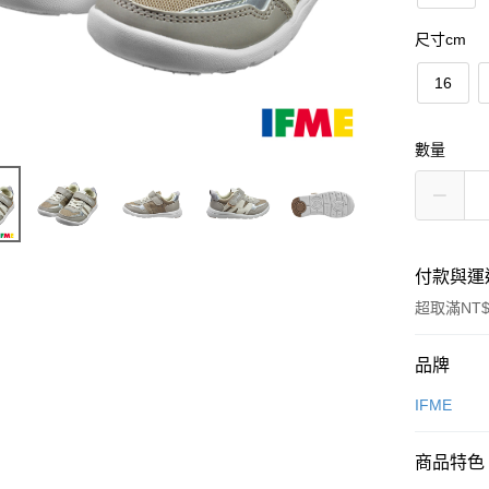
尺寸cm
16
數量
付款與運
超取滿NT$
付款方式
品牌
信用卡一
IFME
超商取貨
商品特色
LINE Pay