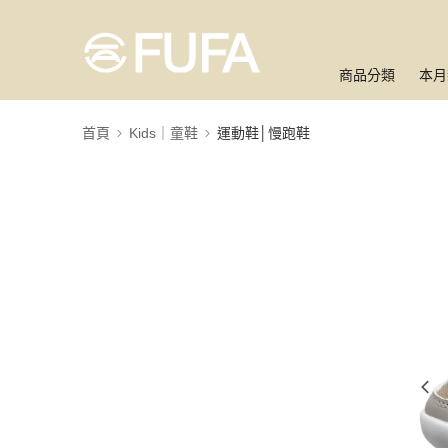
商品分類
本月
首頁
Kids｜童鞋
運動鞋│慢跑鞋