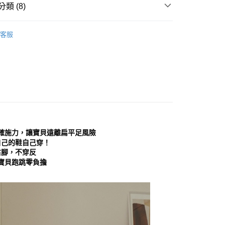
類 (8)
費通知簡訊後14天內，點擊此簡訊中的連結，可透過四大超商
0，滿NT$999(含以上)免運費
網路銀行／等多元方式進行付款，方視為交易完成。
：結帳手續完成當下不需立刻繳費，但若您需要取消訂單，請聯
鞋
運動鞋│慢跑鞋
貨付款
的店家。未經商家同意取消之訂單仍視為有效，需透過AFTEE
客服
分類
繳納相關費用。
運動鞋
0，滿NT$999(含以上)免運費
否成功請以「AFTEE先享後付 」之結帳頁面顯示為準，若有關於
鞋
帆布鞋│休閒鞋
功／繳費後需取消欲退款等相關疑問，請聯繫「AFTEE先享後
11取貨
援中心」
https://netprotections.freshdesk.com/support/home
0，滿NT$999(含以上)免運費
分類
棕/咖色 Brown
項】
宅配
恩沛科技股份有限公司提供之「AFTEE先享後付」服務完成之
依本服務之必要範圍內提供個人資料，並將交易相關給付款項請
0，滿NT$999(含以上)免運費
典款式
讓予恩沛科技股份有限公司。
個人資料處理事宜，請瀏覽以下網址：
心推薦
查看運費
確施力，讓寶貝遠離扁平足風險
ee.tw/terms/#terms3
分類
年的使用者請事先徵得法定代理人或監護人之同意方可使用
休閒鞋
自己的鞋自己穿！
E先享後付」，若未經同意申辦者引起之損失，本公司不負相關責
右腳，不穿反
寶貝跑跳零負擔
AFTEE先享後付」時，將依據個別帳號之用戶狀況，依本公司
核予不同之上限額度；若仍有額度不足之情形，本公司將視審查
用戶進行身份認證。
一人註冊多個帳號或使用他人資訊註冊。若發現惡意使用之情
科技股份有限公司將有權停止該用戶之使用額度並採取法律行