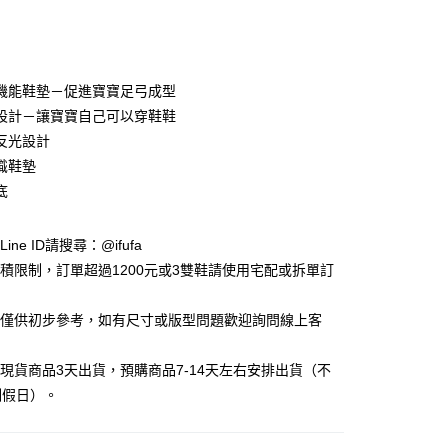
機能鞋墊－促進寶寶足弓成型
設計－讓寶寶自己可以穿鞋鞋
反光設計
y
識鞋墊
底
享後付
ine ID請搜尋：@ifufa
FTEE先享後付」】
體積限制，訂單超過1200元或3雙鞋請使用宅配或拆單訂
先享後付是「在收到商品之後才付款」的支付方式。 讓您購物簡單
心！
：不需註冊會員、不需綁卡、不需儲值。
告僅供初步參考，如有尺寸或版型問題歡迎詢問線上客
：只要手機號碼，簡訊認證，即可結帳。
：先確認商品／服務後，再付款。
立現貨商品3天出貨，預購商品7-14天左右安排出貨（不
付款
EE先享後付」結帳流程】
例假日）。
0，滿NT$999(含以上)免運費
方式選擇「AFTEE先享後付」後，將跳轉至「AFTEE先享後
頁面，進行簡訊認證並確認金額後，即可完成結帳。
家取貨
成立數日內，您將收到繳費通知簡訊。