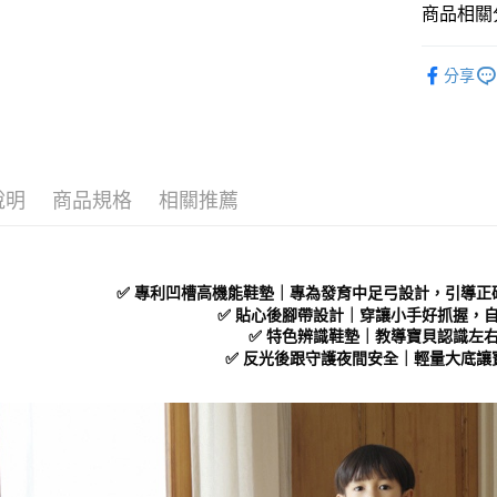
商品相關分
３．收到繳
每筆NT$7
／ATM／
※ 請注意
Kids｜童
7-11 取
絡購買商品
分享
└ 依款式
先享後付
每筆NT$7
※ 交易是
Kids｜童
是否繳費成
付款後 7-
付客戶支
每筆NT$7
└ 依顏色
【注意事
說明
商品規格
相關推薦
新品上市
新竹物流
１．透過由
交易，需
每筆NT$9
❚ 日常經
求債權轉
２．關於
❚ 店員私
海外宅配
✅ 專利凹槽高機能鞋墊｜專為發育中足弓設計，引導正
https://aft
└ 依款式
３．未成
✅ 貼心後腳帶設計｜穿讓小手好抓握，
「AFTE
✅ 特色辨識鞋墊｜教導寶貝認識左
任。
✅ 反光後跟守護夜間安全｜輕量大底讓
４．使用「
即時審查
結果請求
５．嚴禁
形，恩沛
動。