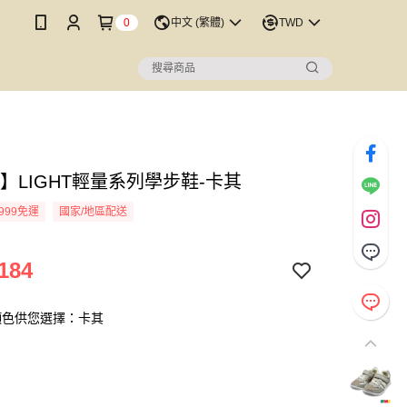
0
中文 (繁體)
TWD
E】LIGHT輕量系列學步鞋-卡其
999免運
國家/地區配送
184
顏色供您選擇：卡其