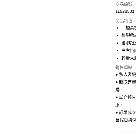
商品編號
Apple Pay
11528501
商品特色
街口支付
凹槽高
悠遊付
後腳帶
後腳跟
Google Pa
左右辨
全盈+PAY
輕量大
AFTEE先
銷售重點
相關說明
● 私人客服L
【關於「A
● 超取有
ATM付款
AFTEE
購。
便利好安
１．簡單
● 試穿報
２．便利
運送方式
服。
３．安心
● 訂單成
全家 取貨
【「AFT
含假日與
每筆NT$7
１．於結帳
付」結帳
付款後 全
２．訂單