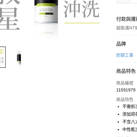
付款與運
超取滿NT$
付款方式
品牌
信用卡一
防御工事
超商取貨
商品特色
LINE Pay
商品編號
Apple Pay
11591979
商品特色
街口支付
不需拆
悠遊付
添加荷
不含八
Google Pa
中性乾
全盈+PAY