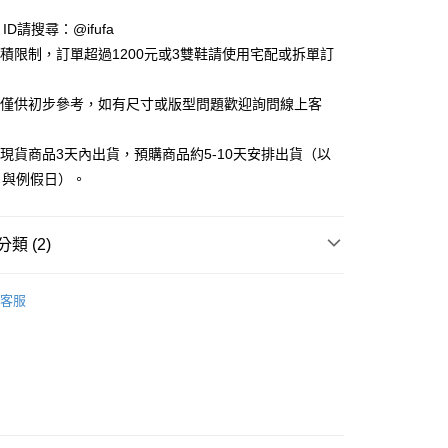
享後付
e ID請搜尋：@ifufa
材積限制，訂單超過1200元或3雙鞋請使用宅配或拆單訂
FTEE先享後付」】
先享後付是「在收到商品之後才付款」的支付方式。 讓您購物簡單
告僅供初步參考，如有尺寸或版型問題歡迎詢問線上客
心！
：不需註冊會員、不需綁卡、不需儲值。
：只要手機號碼，簡訊認證，即可結帳。
立現貨商品3天內出貨，預購商品約5-10天安排出貨（以
：先確認商品／服務後，再付款。
日與例假日）。
付款
EE先享後付」結帳流程】
0，滿NT$999(含以上)免運費
方式選擇「AFTEE先享後付」後，將跳轉至「AFTEE先享後
頁面，進行簡訊認證並確認金額後，即可完成結帳。
類 (2)
家取貨
成立數日內，您將收到繳費通知簡訊。
費通知簡訊後14天內，點擊此簡訊中的連結，可透過四大超商
0，滿NT$999(含以上)免運費
ies｜配件
保養組
網路銀行／等多元方式進行付款，方視為交易完成。
客服
：結帳手續完成當下不需立刻繳費，但若您需要取消訂單，請聯
貨付款
ies｜配件
生活小物
的店家。未經商家同意取消之訂單仍視為有效，需透過AFTEE
繳納相關費用。
0，滿NT$999(含以上)免運費
否成功請以「AFTEE先享後付 」之結帳頁面顯示為準，若有關於
功／繳費後需取消欲退款等相關疑問，請聯繫「AFTEE先享後
11取貨
援中心」
https://netprotections.freshdesk.com/support/home
0，滿NT$999(含以上)免運費
項】
宅配