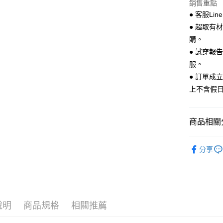
銷售重點
AFTEE先
● 客服Lin
相關說明
● 超取有
【關於「A
購。
ATM付款
AFTEE
● 試穿報
便利好安
１．簡單
服。
２．便利
運送方式
● 訂單成
３．安心
上不含假
全家 取貨
【「AFT
每筆NT$7
１．於結帳
付」結帳
商品相關分
付款後 全
２．訂單
３．收到繳
每筆NT$7
Accessor
／ATM／
分享
※ 請注意
7-11 取
Accessor
絡購買商品
先享後付
每筆NT$7
※ 交易是
是否繳費成
付款後 7-
付客戶支
每筆NT$7
說明
商品規格
相關推薦
【注意事
新竹物流