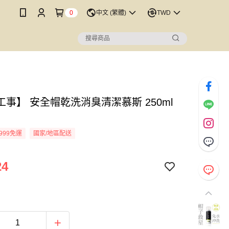
0
中文 (繁體)
TWD
工事】 安全帽乾洗消臭清潔慕斯 250ml
999免運
國家/地區配送
24