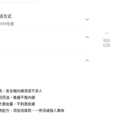
送方式
999免運
清除
紀錄
次付款
付款
洗，安全帽內襯清潔不求人
荷芭油，養護不傷內襯
大重金屬，不刺激皮膚
y
洗配方，添加消臭劑，一併消滅惱人異味