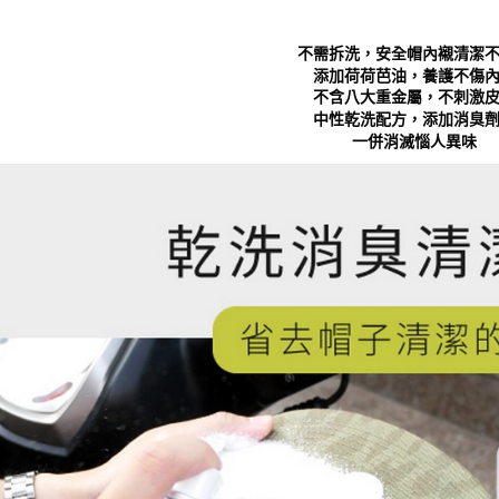
１．透過由
交易，需
每筆NT$9
求債權轉
不需拆洗，安全帽內襯清潔
２．關於
海外宅配
添加荷荷芭油，養護不傷
https://aft
不含八大重金屬，不刺激
３．未成
中性乾洗配方，添加消臭
「AFTE
一併消滅惱人異味
任。
４．使用「
即時審查
結果請求
５．嚴禁
形，恩沛
動。