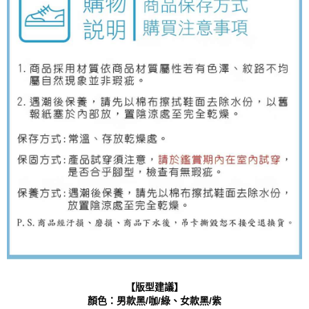
【版型建議】
顏色：男款黑/咖/綠、女款黑/紫