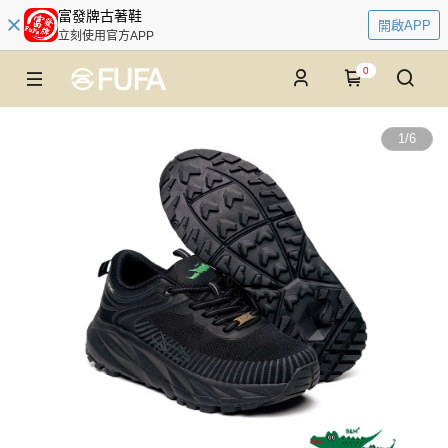
富發牌古著鞋
開啟APP
立刻使用官方APP
0
1
/
6