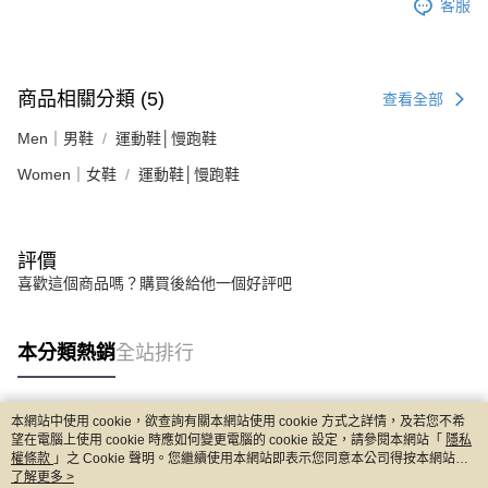
客服
商品相關分類 (5)
查看全部
Men｜男鞋
運動鞋│慢跑鞋
Women｜女鞋
運動鞋│慢跑鞋
評價
喜歡這個商品嗎？購買後給他一個好評吧
本分類熱銷
全站排行
本網站中使用 cookie，欲查詢有關本網站使用 cookie 方式之詳情，及若您不希
熱門標籤
望在電腦上使用 cookie 時應如何變更電腦的 cookie 設定，請參閱本網站「
隱私
權條款
」之 Cookie 聲明。您繼續使用本網站即表示您同意本公司得按本網站使
用條款之 Cookie 聲明使用 cookie。
了解更多 >