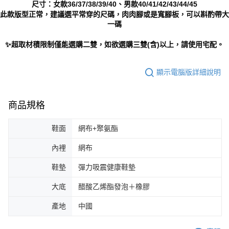
尺寸：女款36/37/38/39/40、男款40/41/42/43/44/45
此款版型正常，建議選平常穿的尺碼，肉肉腳或是寬腳板，可以斟酌帶大
一碼
✨超取材積限制僅能選購二雙，如欲選購三雙(含)以上，請使用宅配。
顯示電腦版詳細說明
商品規格
鞋面
網布+聚氨酯
內裡
網布
鞋墊
彈力吸震健康鞋墊
大底
醋酸乙烯酯發泡＋橡膠
產地
中國