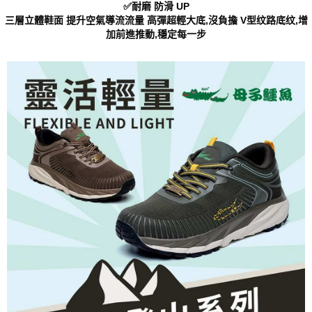
✅耐磨 防滑 UP
「AFTEE先享後付」，若未經同意申辦者引起之損失，本公司不負相關責
三層立體鞋面 提升空氣導流流量 高彈超輕大底,沒負擔 V型纹路底纹,增
任。
加前進推動,穩定每一步
４．使用「AFTEE先享後付」時，將依據個別帳號之用戶狀況，依本公司即
時審查核予不同之上限額度；若仍有額度不足之情形，本公司將視審查結果
請求用戶進行身份認證。
５．嚴禁一人註冊多個帳號或使用他人資訊註冊。若發現惡意使用之情形，
恩沛科技股份有限公司將有權停止該用戶之使用額度並採取法律行動。