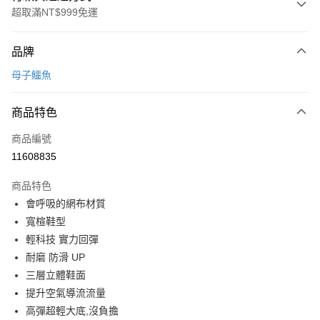
超取滿NT$999免運
付款方式
品牌
信用卡一次付款
母子鱷魚
超商取貨付款
商品特色
LINE Pay
商品編號
Apple Pay
11608835
街口支付
商品特色
悠遊付
會呼吸的網布材質
Google Pay
寬楦鞋型
輕科技 實力回彈
全盈+PAY
耐磨 防滑 UP
AFTEE先享後付
三層立體鞋面
相關說明
提升空氣導流流量
【關於「AFTEE先享後付」】
高彈超輕大底,沒負擔
ATM付款
AFTEE先享後付是「在收到商品之後才付款」的支付方式。 讓您購物簡單