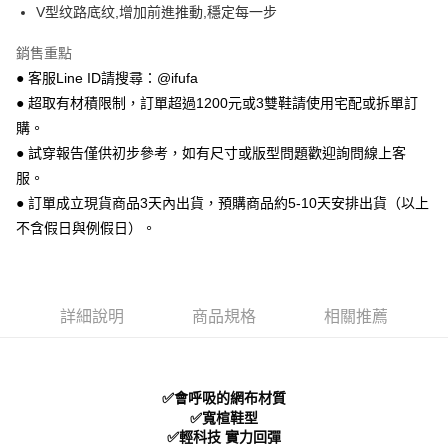
V型纹路底纹,增加前進推動,穩定每一步
便利好安心！
１．簡單：不需註冊會員、不需綁卡、不需儲值。
運送方式
２．便利：只要手機號碼，簡訊認證，即可結帳。
銷售重點
３．安心：先確認商品／服務後，再付款。
全家 取貨付款
● 客服Line ID請搜尋：@ifufa
每筆NT$70，滿NT$999(含以上)免運費
● 超取有材積限制，訂單超過1200元或3雙鞋請使用宅配或拆單訂
【「AFTEE先享後付」結帳流程】
１．於結帳方式選擇「AFTEE先享後付」後，將跳轉至「AFTEE先享後付」
購。
付款後 全家取貨
結帳頁面，進行簡訊認證並確認金額後，即可完成結帳。
● 試穿報告僅供初步參考，如有尺寸或版型問題歡迎詢問線上客
２．訂單成立數日內，您將收到繳費通知簡訊。
每筆NT$70，滿NT$999(含以上)免運費
服。
３．收到繳費通知簡訊後14天內，點擊此簡訊中的連結，可透過四大超商／
ATM／網路銀行／等多元方式進行付款，方視為交易完成。
● 訂單成立現貨商品3天內出貨，預購商品約5-10天安排出貨（以上
7-11 取貨付款
※ 請注意：結帳手續完成當下不需立刻繳費，但若您需要取消訂單，請聯絡
不含假日與例假日）。
每筆NT$70，滿NT$999(含以上)免運費
購買商品的店家。未經商家同意取消之訂單仍視為有效，需透過AFTEE先享
後付繳納相關費用。
付款後 7-11取貨
※ 交易是否成功請以「AFTEE先享後付 」之結帳頁面顯示為準，若有關於
是否繳費成功／繳費後需取消欲退款等相關疑問，請聯繫「AFTEE先享後付
每筆NT$70，滿NT$999(含以上)免運費
客戶支援中心」
https://netprotections.freshdesk.com/support/home
詳細說明
商品規格
相關推薦
新竹物流宅配
【注意事項】
１．透過由恩沛科技股份有限公司提供之「AFTEE先享後付」服務完成之交
每筆NT$90，滿NT$999(含以上)免運費
易，需依本服務之必要範圍內提供個人資料，並將交易相關給付款項請求債
權轉讓予恩沛科技股份有限公司。
海外宅配
查看運費
✅會呼吸的網布材質
２．關於個人資料處理事宜，請瀏覽以下網址：
✅寬楦鞋型
https://aftee.tw/terms/#terms3
✅輕科技 實力回彈
３．未成年的使用者請事先徵得法定代理人或監護人之同意方可使用