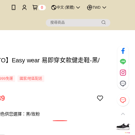
0
中文 (繁體)
TWD
TO】Easy wear 易即穿女款健走鞋-黑/
999免運
國家/地區配送
89
色供您選擇：黑/玫粉