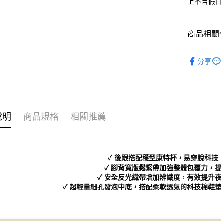
上不含假
每筆NT$7
１．於結帳
付」結帳
付款後 全
２．訂單
商品相關分
３．收到繳
每筆NT$7
／ATM／
※ 請注意
Women
7-11 取
絡購買商品
分享
└ 依款式
先享後付
每筆NT$7
※ 交易是
└ 依顏色
是否繳費成
付款後 7-
付客戶支
每筆NT$7
└ 依顏色
【注意事
說明
商品規格
相關推薦
新品上市
新竹物流
１．透過由
交易，需
每筆NT$9
❚ 日常經
求債權轉
２．關於
❚ 店員私
海外宅配
✓ 後跟搭配穩型康特杯，易穿脫科技
https://aft
└ 依底高
３．未成
✓ 腳背寬版鬆緊帶加強整體包覆力，
「AFTE
✓ 安全反光織帶增加辨識度，有效提升
任。
✓ 超輕量細孔發泡中底，搭配柔軟透氣的科技棉鞋
４．使用「
即時審查
結果請求
５．嚴禁