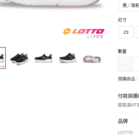
黑／玫
尺寸
23
數量
預購商品：
付款與運
超取滿NT$
付款方式
品牌
信用卡一
LOTTO