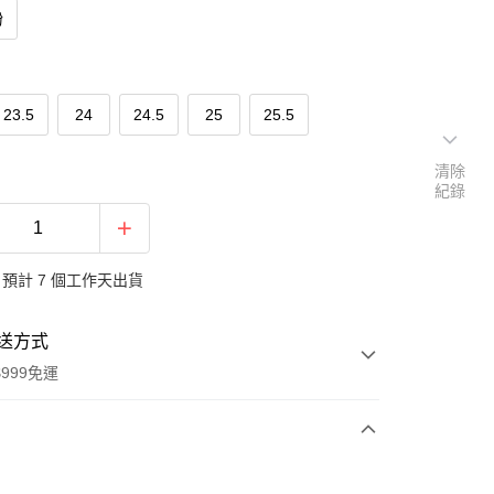
粉
23.5
24
24.5
25
25.5
清除
紀錄
預計 7 個工作天出貨
送方式
999免運
次付款