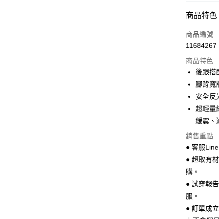
超商取貨
商品特色
LINE Pay
商品編號
Apple Pay
11684267
商品特色
街口支付
後跟搭
悠遊付
腳背寬
安全反
Google Pa
超輕量
全盈+PAY
緩震、
AFTEE先
銷售重點
相關說明
● 客服Lin
【關於「A
● 超取有
ATM付款
AFTEE
購。
便利好安
１．簡單
● 試穿報
２．便利
運送方式
服。
３．安心
● 訂單成
全家 取貨
【「AFT