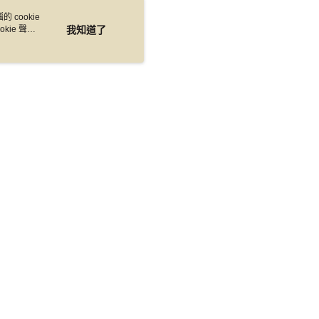
科技股份有限公司將有權停止該用戶之使用額度並採取法律行
 cookie
kie 聲明
我知道了
.5）
選擇即可
含)以上，請使用宅配。