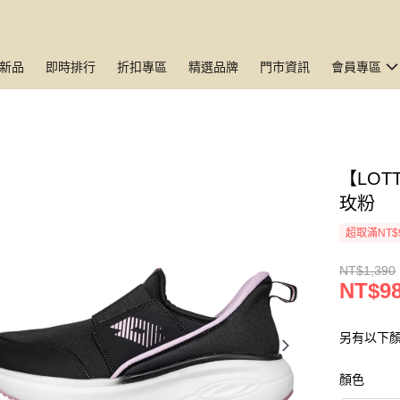
新品
即時排行
折扣專區
精選品牌
門市資訊
會員專區
【LOT
玫粉
超取滿NT$
NT$1,390
NT$9
另有以下顏
顏色