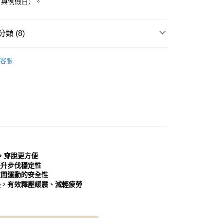
日與例假日）。
0，滿NT$999(含以上)免運費
方式選擇「AFTEE先享後付」後，將跳轉至「AFTEE先享後
頁面，進行簡訊認證並確認金額後，即可完成結帳。
家取貨
成立數日內，您將收到繳費通知簡訊。
類 (8)
費通知簡訊後14天內，點擊此簡訊中的連結，可透過四大超商
0，滿NT$999(含以上)免運費
網路銀行／等多元方式進行付款，方視為交易完成。
：結帳手續完成當下不需立刻繳費，但若您需要取消訂單，請聯
｜女鞋
運動鞋│慢跑鞋
貨付款
的店家。未經商家同意取消之訂單仍視為有效，需透過AFTEE
客服
分類
繳納相關費用。
運動鞋
0，滿NT$999(含以上)免運費
否成功請以「AFTEE先享後付 」之結帳頁面顯示為準，若有關於
分類
黑色 Black
功／繳費後需取消欲退款等相關疑問，請聯繫「AFTEE先享後
11取貨
援中心」
https://netprotections.freshdesk.com/support/home
0，滿NT$999(含以上)免運費
分類
粉/桃色 Pink
項】
宅配
恩沛科技股份有限公司提供之「AFTEE先享後付」服務完成之
依本服務之必要範圍內提供個人資料，並將交易相關給付款項請
0，滿NT$999(含以上)免運費
典款式
讓予恩沛科技股份有限公司。
個人資料處理事宜，請瀏覽以下網址：
心推薦
查看運費
，穿脫更方便
ee.tw/terms/#terms3
分類
年的使用者請事先徵得法定代理人或監護人之同意方可使用
2.5-3公分
提升步伐穩定性
E先享後付」，若未經同意申辦者引起之損失，本公司不負相關責
夜間運動的安全性
墊，有效釋壓緩震、減輕疲勞
AFTEE先享後付」時，將依據個別帳號之用戶狀況，依本公司
核予不同之上限額度；若仍有額度不足之情形，本公司將視審查
用戶進行身份認證。
一人註冊多個帳號或使用他人資訊註冊。若發現惡意使用之情