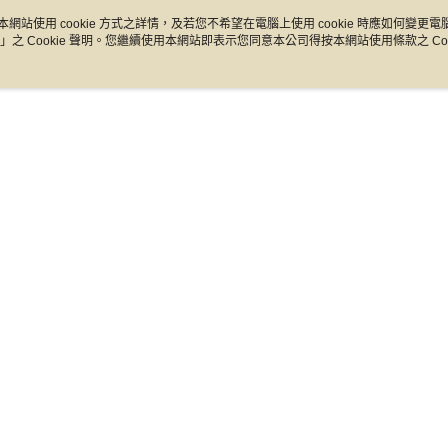
形，恩沛
本網站使用 cookie 方式之詳情，及若您不希望在電腦上使用 cookie 時應如何變更電腦的
動。
」之 Cookie 聲明。您繼續使用本網站即表示您同意本公司得按本網站使用條款之 Coo
【版型建議】
LT6AWR5160（女款 23-25
23/23.5/24/24.5/25/25.5
此款版型正常，依平常穿著尺寸
💡超取材積限制僅能選購二雙，如欲選購三雙(