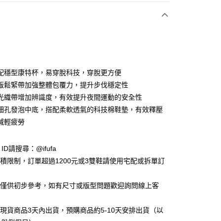
付款
配穩型康特杯，易穿脫科技，穿脫更方便
版鬆緊帶加強整體包覆力，提升步伐穩定性
光織帶增加辨識度，有效提升夜間運動的安全性
y
細孔發泡中底，搭配柔軟透氣的科技棉鞋墊，有效釋壓
減輕疲勞
享後付
e ID請搜尋：@ifufa
FTEE先享後付」】
材積限制，訂單超過1200元或3雙鞋請使用宅配或拆單訂
先享後付是「在收到商品之後才付款」的支付方式。 讓您購物簡單
心！
：不需註冊會員、不需綁卡、不需儲值。
告僅供初步參考，如有尺寸或版型問題歡迎詢問線上客
：只要手機號碼，簡訊認證，即可結帳。
：先確認商品／服務後，再付款。
立現貨商品3天內出貨，預購商品約5-10天安排出貨（以
付款
EE先享後付」結帳流程】