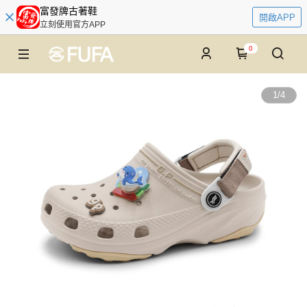
富發牌古著鞋
開啟APP
立刻使用官方APP
0
1
/
4