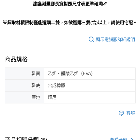
建議測量腳長寬對照尺寸表更準確呦📏
💡超取材積限制僅能選購二雙，如欲選購三雙(含)以上，請使用宅配。
顯示電腦版詳細說明
商品規格
鞋面
乙烯・醋酸乙烯（EVA）
鞋底
合成橡膠
產地
印尼
客服
商品相關分類 (5)
查看全部