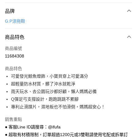
付款方式
品牌
信用卡一次付款
G.P涼拖鞋
超商取貨付款
商品特色
LINE Pay
商品編號
Apple Pay
11684308
街口支付
商品特色
悠遊付
可愛發光鯨魚燈飾，小寶貝穿上可愛滿分
Google Pay
超輕量防水材質，髒了沖水就乾淨
雨天玩水、去公園玩沙都好顧，懶人媽媽必備
全盈+PAY
Q彈足弓支撐設計，跑跑跳跳不累腳
AFTEE先享後付
專利止滑蹼片，濕地板也不怕滑倒，媽媽超安心！
相關說明
銷售重點
【關於「AFTEE先享後付」】
ATM付款
AFTEE先享後付是「在收到商品之後才付款」的支付方式。 讓您購物簡單
● 客服Line ID請搜尋：@ifufa
便利好安心！
● 超取有材積限制，訂單超過1200元或3雙鞋請使用宅配或拆單訂
１．簡單：不需註冊會員、不需綁卡、不需儲值。