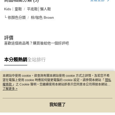
Kids｜童鞋
平底鞋│懶人鞋
└ 依顏色分類
棕/咖色 Brown
評價
喜歡這個商品嗎？購買後給他一個好評吧
本分類熱銷
全站排行
本網站中使用 cookie，欲查詢有關本網站使用 cookie 方式之詳情，及若您不希
熱門標籤
望在電腦上使用 cookie 時應如何變更電腦的 cookie 設定，請參閱本網站「
隱私
權條款
」之 Cookie 聲明。您繼續使用本網站即表示您同意本公司得按本網站使
用條款之 Cookie 聲明使用 cookie。
了解更多 >
我知道了