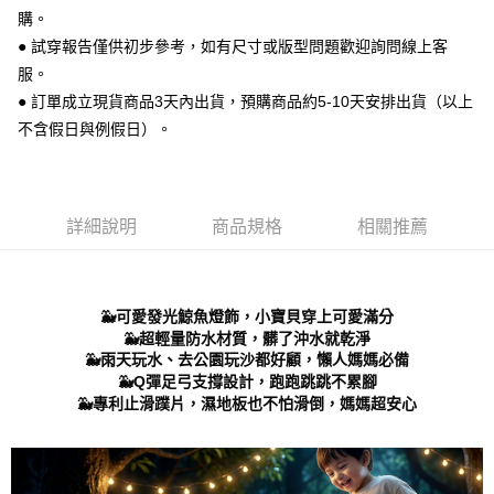
運送方式
２．便利：只要手機號碼，簡訊認證，即可結帳。
購。
３．安心：先確認商品／服務後，再付款。
全家 取貨付款
● 試穿報告僅供初步參考，如有尺寸或版型問題歡迎詢問線上客
每筆NT$70，滿NT$999(含以上)免運費
服。
【「AFTEE先享後付」結帳流程】
１．於結帳方式選擇「AFTEE先享後付」後，將跳轉至「AFTEE先享後付」
● 訂單成立現貨商品3天內出貨，預購商品約5-10天安排出貨（以上
付款後 全家取貨
結帳頁面，進行簡訊認證並確認金額後，即可完成結帳。
不含假日與例假日）。
２．訂單成立數日內，您將收到繳費通知簡訊。
每筆NT$70，滿NT$999(含以上)免運費
３．收到繳費通知簡訊後14天內，點擊此簡訊中的連結，可透過四大超商／
ATM／網路銀行／等多元方式進行付款，方視為交易完成。
7-11 取貨付款
※ 請注意：結帳手續完成當下不需立刻繳費，但若您需要取消訂單，請聯絡
每筆NT$70，滿NT$999(含以上)免運費
購買商品的店家。未經商家同意取消之訂單仍視為有效，需透過AFTEE先享
詳細說明
商品規格
相關推薦
後付繳納相關費用。
付款後 7-11取貨
※ 交易是否成功請以「AFTEE先享後付 」之結帳頁面顯示為準，若有關於
是否繳費成功／繳費後需取消欲退款等相關疑問，請聯繫「AFTEE先享後付
每筆NT$70，滿NT$999(含以上)免運費
客戶支援中心」
https://netprotections.freshdesk.com/support/home
🐳可愛發光鯨魚燈飾，小寶貝穿上可愛滿分
新竹物流宅配
【注意事項】
🐳超輕量防水材質，髒了沖水就乾淨
１．透過由恩沛科技股份有限公司提供之「AFTEE先享後付」服務完成之交
每筆NT$90，滿NT$999(含以上)免運費
🐳雨天玩水、去公園玩沙都好顧，懶人媽媽必備
易，需依本服務之必要範圍內提供個人資料，並將交易相關給付款項請求債
🐳Q彈足弓支撐設計，跑跑跳跳不累腳
權轉讓予恩沛科技股份有限公司。
海外宅配
查看運費
🐳專利止滑蹼片，濕地板也不怕滑倒，媽媽超安心
２．關於個人資料處理事宜，請瀏覽以下網址：
https://aftee.tw/terms/#terms3
３．未成年的使用者請事先徵得法定代理人或監護人之同意方可使用
「AFTEE先享後付」，若未經同意申辦者引起之損失，本公司不負相關責
任。