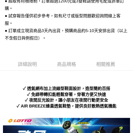
● 超取有材積限制，訂單超過1200元或3雙鞋請使用宅配或拆單訂
便利好安心！
購。
１．簡單：不需註冊會員、不需綁卡、不需儲值。
運送方式
２．便利：只要手機號碼，簡訊認證，即可結帳。
● 試穿報告僅供初步參考，如有尺寸或版型問題歡迎詢問線上客
３．安心：先確認商品／服務後，再付款。
全家 取貨付款
服。
每筆NT$70，滿NT$999(含以上)免運費
● 訂單成立現貨商品3天內出貨，預購商品約5-10天安排出貨（以上
【「AFTEE先享後付」結帳流程】
１．於結帳方式選擇「AFTEE先享後付」後，將跳轉至「AFTEE先享後付」
不含假日與例假日）。
付款後 全家取貨
結帳頁面，進行簡訊認證並確認金額後，即可完成結帳。
２．訂單成立數日內，您將收到繳費通知簡訊。
每筆NT$70，滿NT$999(含以上)免運費
３．收到繳費通知簡訊後14天內，點擊此簡訊中的連結，可透過四大超商／
ATM／網路銀行／等多元方式進行付款，方視為交易完成。
7-11 取貨付款
※ 請注意：結帳手續完成當下不需立刻繳費，但若您需要取消訂單，請聯絡
詳細說明
商品規格
相關推薦
每筆NT$70，滿NT$999(含以上)免運費
購買商品的店家。未經商家同意取消之訂單仍視為有效，需透過AFTEE先享
後付繳納相關費用。
付款後 7-11取貨
※ 交易是否成功請以「AFTEE先享後付 」之結帳頁面顯示為準，若有關於
是否繳費成功／繳費後需取消欲退款等相關疑問，請聯繫「AFTEE先享後付
每筆NT$70，滿NT$999(含以上)免運費
✓ 透氣網布加上流線型鞋面設計，造型簡約百搭
客戶支援中心」
https://netprotections.freshdesk.com/support/home
✓ 免綁帶轉扣能輕鬆穿著，穿著方便又快速
新竹物流宅配
✓ 夜間反光設計，讓小朋友在夜間行動更安全
【注意事項】
✓ AIR BREEZE蜂巢透氣鞋墊，提供良好散熱透氣機能
１．透過由恩沛科技股份有限公司提供之「AFTEE先享後付」服務完成之交
每筆NT$90，滿NT$999(含以上)免運費
易，需依本服務之必要範圍內提供個人資料，並將交易相關給付款項請求債
權轉讓予恩沛科技股份有限公司。
海外宅配
查看運費
２．關於個人資料處理事宜，請瀏覽以下網址：
https://aftee.tw/terms/#terms3
３．未成年的使用者請事先徵得法定代理人或監護人之同意方可使用