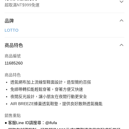
超取滿NT$999免運
付款方式
品牌
信用卡一次付款
LOTTO
超商取貨付款
商品特色
LINE Pay
商品編號
Apple Pay
11685260
街口支付
商品特色
悠遊付
透氣網布加上流線型鞋面設計，造型簡約百搭
Google Pay
免綁帶轉扣能輕鬆穿著，穿著方便又快速
夜間反光設計，讓小朋友在夜間行動更安全
全盈+PAY
AIR BREEZE蜂巢透氣鞋墊，提供良好散熱透氣機能
AFTEE先享後付
銷售重點
相關說明
● 客服Line ID請搜尋：@ifufa
【關於「AFTEE先享後付」】
ATM付款
AFTEE先享後付是「在收到商品之後才付款」的支付方式。 讓您購物簡單