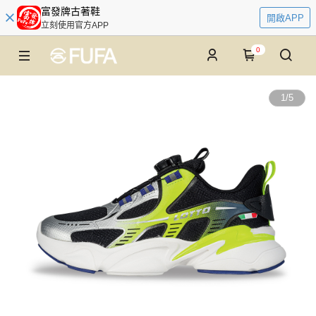
富發牌古著鞋
開啟APP
立刻使用官方APP
0
1
/
5