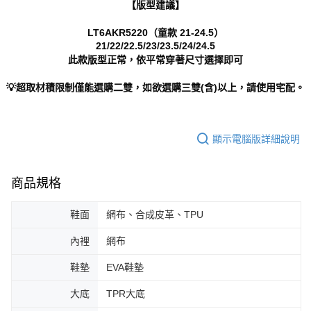
【版型建議】
LT6AKR5220（童款 21-24.5）
21/22/22.5/23/23.5/24/24.5
此款版型正常，依平常穿著尺寸選擇即可
💡超取材積限制僅能選購二雙，如欲選購三雙(含)以上，請使用宅配。
顯示電腦版詳細說明
商品規格
鞋面
網布、合成皮革、TPU
內裡
網布
鞋墊
EVA鞋墊
大底
TPR大底