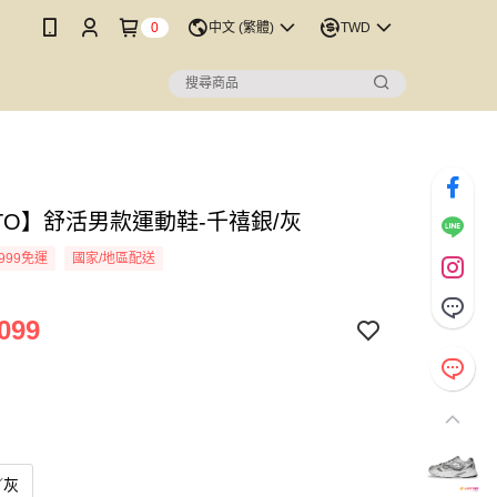
0
中文 (繁體)
TWD
TTO】舒活男款運動鞋-千禧銀/灰
999免運
國家/地區配送
099
／灰