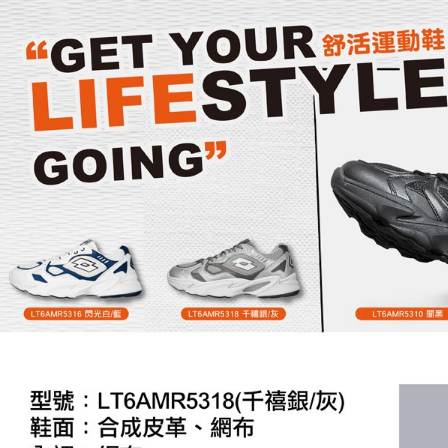
５．嚴禁
形，恩沛
動。