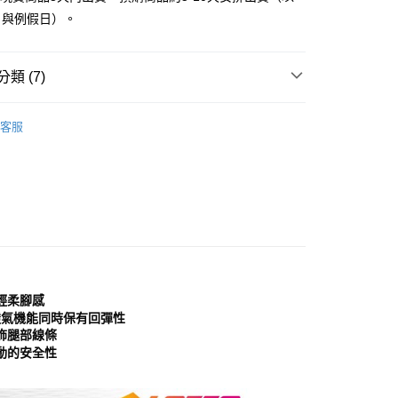
付款
EE先享後付」結帳流程】
日與例假日）。
0，滿NT$999(含以上)免運費
方式選擇「AFTEE先享後付」後，將跳轉至「AFTEE先享後
頁面，進行簡訊認證並確認金額後，即可完成結帳。
家取貨
成立數日內，您將收到繳費通知簡訊。
類 (7)
費通知簡訊後14天內，點擊此簡訊中的連結，可透過四大超商
0，滿NT$999(含以上)免運費
網路銀行／等多元方式進行付款，方視為交易完成。
：結帳手續完成當下不需立刻繳費，但若您需要取消訂單，請聯
鞋
運動鞋│慢跑鞋
貨付款
的店家。未經商家同意取消之訂單仍視為有效，需透過AFTEE
客服
分類
繳納相關費用。
運動鞋
0，滿NT$999(含以上)免運費
否成功請以「AFTEE先享後付 」之結帳頁面顯示為準，若有關於
分類
灰色 Grey
功／繳費後需取消欲退款等相關疑問，請聯繫「AFTEE先享後
11取貨
援中心」
https://netprotections.freshdesk.com/support/home
0，滿NT$999(含以上)免運費
項】
典款式
宅配
恩沛科技股份有限公司提供之「AFTEE先享後付」服務完成之
依本服務之必要範圍內提供個人資料，並將交易相關給付款項請
0，滿NT$999(含以上)免運費
心推薦
讓予恩沛科技股份有限公司。
個人資料處理事宜，請瀏覽以下網址：
分類
2.5-3公分
查看運費
輕柔腳感
ee.tw/terms/#terms3
年的使用者請事先徵得法定代理人或監護人之同意方可使用
熱透氣機能同時保有回彈性
E先享後付」，若未經同意申辦者引起之損失，本公司不負相關責
飾腿部線條
動的安全性
AFTEE先享後付」時，將依據個別帳號之用戶狀況，依本公司
核予不同之上限額度；若仍有額度不足之情形，本公司將視審查
用戶進行身份認證。