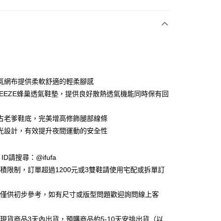
付款
氣網布提供柔軟舒適的輕柔腳感
 BREEZE蜂巢透氣鞋墊，提供良好散熱透氣機能同時保有回
y
古老爹鞋底，完美增高修飾腿部線條
光設計，有效提升夜間運動的安全性
享後付
e ID請搜尋：@ifufa
FTEE先享後付」】
材積限制，訂單超過1200元或3雙鞋請使用宅配或拆單訂
先享後付是「在收到商品之後才付款」的支付方式。 讓您購物簡單
心！
：不需註冊會員、不需綁卡、不需儲值。
告僅供初步參考，如有尺寸或版型問題歡迎詢問線上客
：只要手機號碼，簡訊認證，即可結帳。
：先確認商品／服務後，再付款。
立現貨商品3天內出貨，預購商品約5-10天安排出貨（以