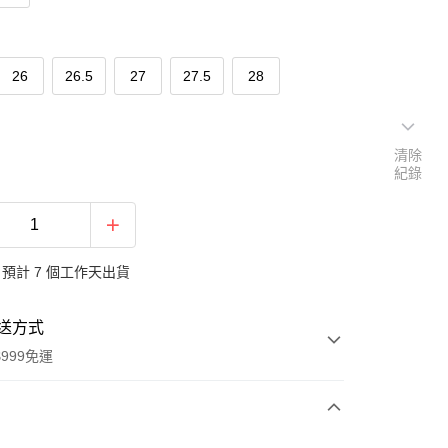
26
26.5
27
27.5
28
清除
紀錄
預計 7 個工作天出貨
送方式
999免運
次付款