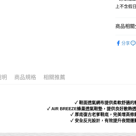
全家 取貨
【「AFT
上不含假
每筆NT$7
１．於結帳
付」結帳
付款後 全
２．訂單
商品相關分
３．收到繳
每筆NT$7
／ATM／
※ 請注意
Men｜男
7-11 取
絡購買商品
分享
└ 依款式
先享後付
每筆NT$7
※ 交易是
└ 依顏色
是否繳費成
付款後 7-
付客戶支
每筆NT$7
新品上市
【注意事
說明
商品規格
相關推薦
❚ 日常經
新竹物流
１．透過由
交易，需
每筆NT$9
❚ 店員私
求債權轉
２．關於
└ 依底高
海外宅配
✓ 鞋面透氣網布提供柔軟舒適的
https://aft
３．未成
✓ AIR BREEZE蜂巢透氣鞋墊，提供良好散
「AFTE
✓ 厚底復古老爹鞋底，完美增高修
任。
✓ 安全反光設計，有效提升夜間運
４．使用「
即時審查
結果請求