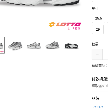
尺寸
25.5
29
數量
預購商品：
付款與運
超取滿NT$
付款方式
品牌
信用卡一
LOTTO