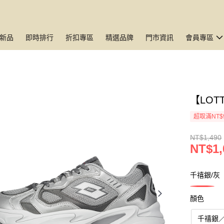
新品
即時排行
折扣專區
精選品牌
門市資訊
會員專區
【LO
超取滿NT$
NT$1,490
NT$1,
千禧銀/灰
顏色
千禧銀