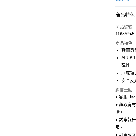
超商取貨
商品特色
LINE Pay
商品編號
Apple Pay
11685945
商品特色
街口支付
鞋面透
悠遊付
AIR
彈性
Google Pa
厚底復
全盈+PAY
安全反
AFTEE先
銷售重點
相關說明
● 客服Lin
【關於「A
● 超取有
ATM付款
AFTEE
購。
便利好安
１．簡單
● 試穿報
２．便利
運送方式
服。
３．安心
● 訂單成