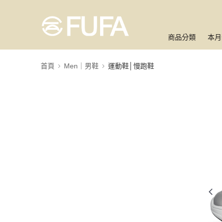
商品分類
本月
首頁
Men｜男鞋
運動鞋│慢跑鞋