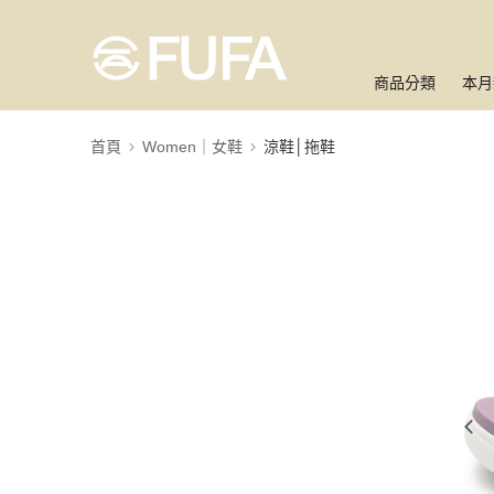
商品分類
本月
首頁
Women｜女鞋
涼鞋│拖鞋