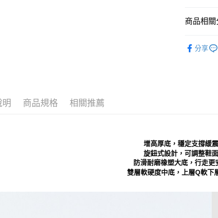
每筆NT$7
１．於結帳
付」結帳
商品相關分
付款後 全
２．訂單
３．收到繳
每筆NT$7
Women
／ATM／
分享
※ 請注意
7-11 取
└ 依顏色
絡購買商品
先享後付
每筆NT$7
新品上市
※ 交易是
是否繳費成
付款後 7-
└ 依款式
付客戶支
每筆NT$7
說明
商品規格
相關推薦
❚ 春夏必
【注意事
新竹物流
１．透過由
交易，需
每筆NT$9
求債權轉
增高厚底，穩定支撐緩
２．關於
海外宅配
旋鈕式設計，可調整鞋
https://aft
防滑耐磨橡塑大底，行走更
３．未成
雙層軟硬度中底，上層Q軟下
「AFTE
任。
４．使用「
即時審查
結果請求
５．嚴禁