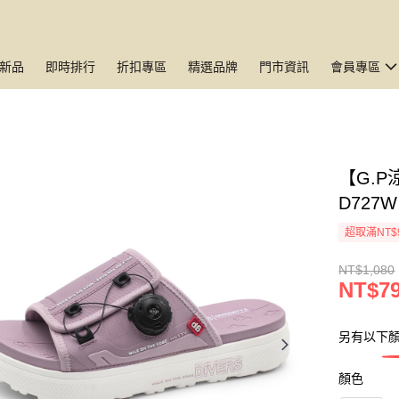
新品
即時排行
折扣專區
精選品牌
門市資訊
會員專區
【G.P
D727W
超取滿NT$
NT$1,080
NT$7
另有以下顏
顏色