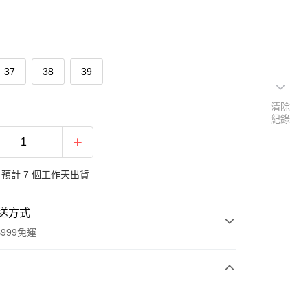
37
38
39
清除
紀錄
預計 7 個工作天出貨
送方式
999免運
次付款