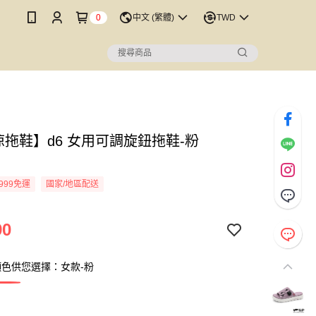
0
中文 (繁體)
TWD
涼拖鞋】d6 女用可調旋鈕拖鞋-粉
999免運
國家/地區配送
90
色供您選擇：女款-粉