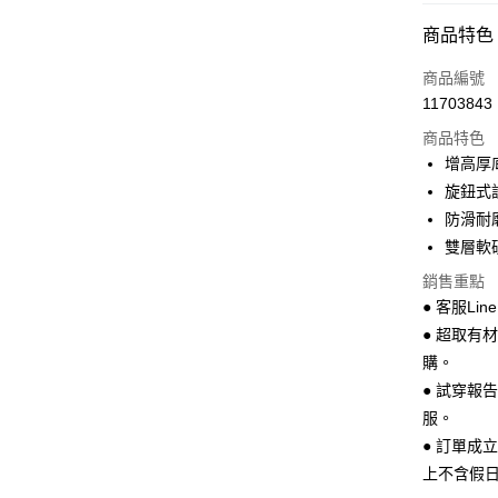
超商取貨
商品特色
LINE Pay
商品編號
Apple Pay
11703843
商品特色
街口支付
增高厚
悠遊付
旋鈕式
防滑耐
Google Pa
雙層軟
全盈+PAY
銷售重點
AFTEE先
● 客服Lin
相關說明
● 超取有
【關於「A
購。
ATM付款
AFTEE
● 試穿報
便利好安
１．簡單
服。
２．便利
運送方式
● 訂單成
３．安心
上不含假
全家 取貨
【「AFT