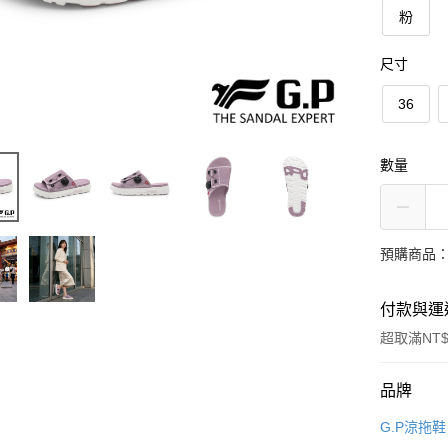
粉
尺寸
36
數量
預購商品：
付款與運
超取滿NT$
付款方式
品牌
信用卡一
G.P涼拖鞋