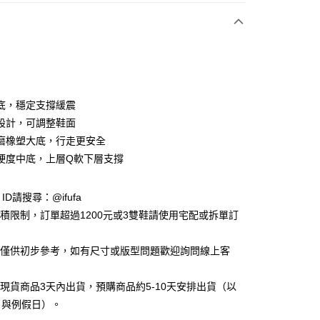
付款
底，穩定支撐緩震
設計，可調整鞋面
磨橡塑大底，行走更安全
y
硬度中底，上層Q軟下層支撐
享後付
e ID請搜尋：@ifufa
材積限制，訂單超過1200元或3雙鞋請使用宅配或拆單訂
FTEE先享後付」】
先享後付是「在收到商品之後才付款」的支付方式。 讓您購物簡單
告僅供初步參考，如有尺寸或版型問題歡迎詢問線上客
心！
：不需註冊會員、不需綁卡、不需儲值。
：只要手機號碼，簡訊認證，即可結帳。
立現貨商品3天內出貨，預購商品約5-10天安排出貨（以
：先確認商品／服務後，再付款。
日與例假日）。
付款
EE先享後付」結帳流程】