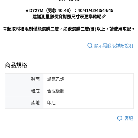
🔸D727M（男款 40-46）：40/41/42/43/44/45
建議測量腳長寬對照尺寸表更準確呦📏
💡超取材積限制僅能選購二雙，如欲選購三雙(含)以上，請使用宅配。
顯示電腦版詳細說明
商品規格
鞋面
聚氯乙烯
鞋底
合成橡膠
產地
印尼
客服