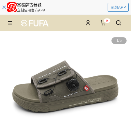
富發牌古著鞋
開啟APP
立刻使用官方APP
0
1
/
5