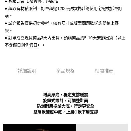
● 客服Line ID請搜尋：@ifufa
【關於「AFTEE先享後付」】
ATM付款
AFTEE先享後付是「在收到商品之後才付款」的支付方式。 讓您購物簡單
● 超取有材積限制，訂單超過1200元或3雙鞋請使用宅配或拆單訂
便利好安心！
購。
１．簡單：不需註冊會員、不需綁卡、不需儲值。
運送方式
２．便利：只要手機號碼，簡訊認證，即可結帳。
● 試穿報告僅供初步參考，如有尺寸或版型問題歡迎詢問線上客
３．安心：先確認商品／服務後，再付款。
全家 取貨付款
服。
每筆NT$70，滿NT$999(含以上)免運費
● 訂單成立現貨商品3天內出貨，預購商品約5-10天安排出貨（以上
【「AFTEE先享後付」結帳流程】
１．於結帳方式選擇「AFTEE先享後付」後，將跳轉至「AFTEE先享後付」
不含假日與例假日）。
付款後 全家取貨
結帳頁面，進行簡訊認證並確認金額後，即可完成結帳。
２．訂單成立數日內，您將收到繳費通知簡訊。
每筆NT$70，滿NT$999(含以上)免運費
３．收到繳費通知簡訊後14天內，點擊此簡訊中的連結，可透過四大超商／
ATM／網路銀行／等多元方式進行付款，方視為交易完成。
7-11 取貨付款
※ 請注意：結帳手續完成當下不需立刻繳費，但若您需要取消訂單，請聯絡
詳細說明
商品規格
相關推薦
每筆NT$70，滿NT$999(含以上)免運費
購買商品的店家。未經商家同意取消之訂單仍視為有效，需透過AFTEE先享
後付繳納相關費用。
付款後 7-11取貨
※ 交易是否成功請以「AFTEE先享後付 」之結帳頁面顯示為準，若有關於
是否繳費成功／繳費後需取消欲退款等相關疑問，請聯繫「AFTEE先享後付
每筆NT$70，滿NT$999(含以上)免運費
增高厚底，穩定支撐緩震
客戶支援中心」
https://netprotections.freshdesk.com/support/home
旋鈕式設計，可調整鞋面
新竹物流宅配
防滑耐磨橡塑大底，行走更安全
【注意事項】
雙層軟硬度中底，上層Q軟下層支撐
１．透過由恩沛科技股份有限公司提供之「AFTEE先享後付」服務完成之交
每筆NT$90，滿NT$999(含以上)免運費
易，需依本服務之必要範圍內提供個人資料，並將交易相關給付款項請求債
權轉讓予恩沛科技股份有限公司。
海外宅配
查看運費
２．關於個人資料處理事宜，請瀏覽以下網址：