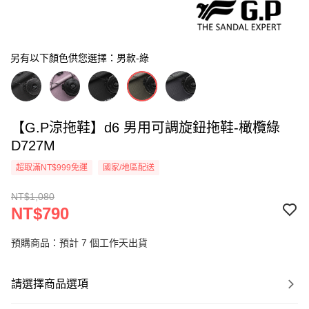
另有以下顏色供您選擇：男款-綠
【G.P涼拖鞋】d6 男用可調旋鈕拖鞋-橄欖綠
D727M
超取滿NT$999免運
國家/地區配送
NT$1,080
NT$790
預購商品：預計 7 個工作天出貨
請選擇商品選項