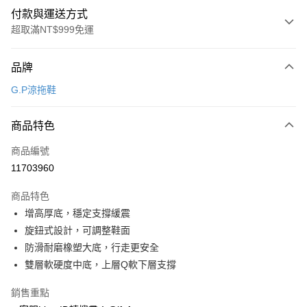
付款與運送方式
超取滿NT$999免運
付款方式
品牌
信用卡一次付款
G.P涼拖鞋
超商取貨付款
商品特色
LINE Pay
商品編號
Apple Pay
11703960
街口支付
商品特色
悠遊付
增高厚底，穩定支撐緩震
Google Pay
旋鈕式設計，可調整鞋面
防滑耐磨橡塑大底，行走更安全
全盈+PAY
雙層軟硬度中底，上層Q軟下層支撐
AFTEE先享後付
銷售重點
相關說明