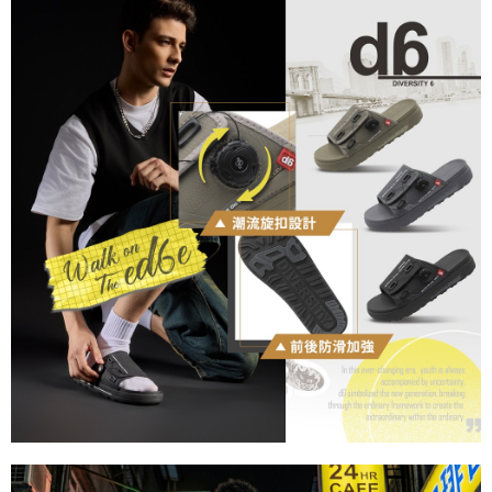
https://aftee.tw/terms/#terms3
３．未成年的使用者請事先徵得法定代理人或監護人之同意方可使用
「AFTEE先享後付」，若未經同意申辦者引起之損失，本公司不負相關責
任。
４．使用「AFTEE先享後付」時，將依據個別帳號之用戶狀況，依本公司即
時審查核予不同之上限額度；若仍有額度不足之情形，本公司將視審查結果
請求用戶進行身份認證。
５．嚴禁一人註冊多個帳號或使用他人資訊註冊。若發現惡意使用之情形，
恩沛科技股份有限公司將有權停止該用戶之使用額度並採取法律行動。