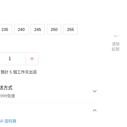
235
240
245
250
255
清除
紀錄
預計 5 個工作天出貨
送方式
999免運
次付款
AR 固特異