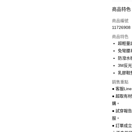
超商取貨
商品特色
LINE Pay
商品編號
Apple Pay
11726908
商品特色
街口支付
超輕量
悠遊付
免彎腰
防潑水
Google Pa
3M反
全盈+PAY
乳膠鞋
AFTEE先
銷售重點
相關說明
● 客服Lin
【關於「A
● 超取有
ATM付款
AFTEE
購。
便利好安
１．簡單
● 試穿報
２．便利
運送方式
服。
３．安心
● 訂單成
全家 取貨
【「AFT