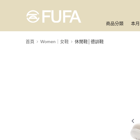
商品分類
本月
首頁
Women｜女鞋
休閒鞋│德訓鞋