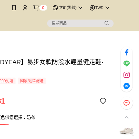
0
中文 (繁體)
TWD
ODYEAR】易步女款防潑水輕量健走鞋-
999免運
國家/地區配送
81
顏色供您選擇：奶茶