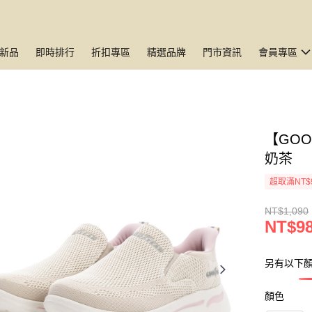
新品
即時排行
折扣專區
精選品牌
門市資訊
會員專區
【GO
奶茶
超取滿NT$
NT$1,090
NT$9
另有以下
顏色