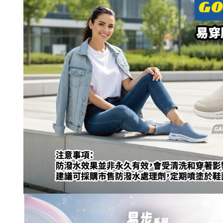
形，恩沛
動。