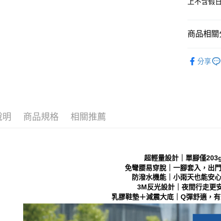
上不含假
每筆NT$7
１．於結帳
付」結帳
付款後 全
２．訂單
商品相關分
３．收到繳
每筆NT$7
／ATM／
※ 請注意
Women
7-11 取
絡購買商品
分享
└ 依顏色
先享後付
每筆NT$7
※ 交易是
新品上市
是否繳費成
付款後 7-
付客戶支
每筆NT$7
❚ 日常經
【注意事
說明
商品規格
相關推薦
└ 依款式
新竹物流
１．透過由
交易，需
每筆NT$9
求債權轉
２．關於
海外宅配
超輕量設計｜單腳僅203
https://aft
３．未成
免彎腰易穿脫｜一腳套入，出
「AFTE
防潑水機能｜小雨天也能安
任。
3M反光設計｜夜間行走更
４．使用「
乳膠鞋墊＋減震大底｜Q彈舒適，有
即時審查
結果請求
５．嚴禁