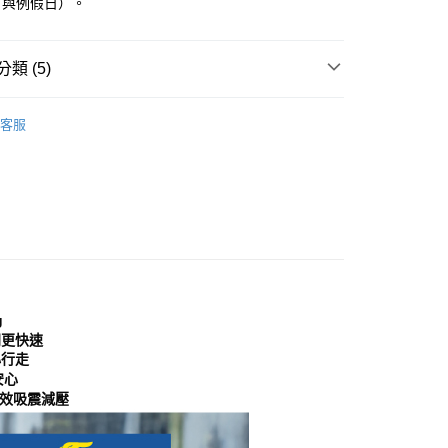
日與例假日）。
0，滿NT$999(含以上)免運費
方式選擇「AFTEE先享後付」後，將跳轉至「AFTEE先享後
頁面，進行簡訊認證並確認金額後，即可完成結帳。
家取貨
成立數日內，您將收到繳費通知簡訊。
類 (5)
費通知簡訊後14天內，點擊此簡訊中的連結，可透過四大超商
0，滿NT$999(含以上)免運費
網路銀行／等多元方式進行付款，方視為交易完成。
：結帳手續完成當下不需立刻繳費，但若您需要取消訂單，請聯
｜女鞋
休閒鞋│德訓鞋
貨付款
的店家。未經商家同意取消之訂單仍視為有效，需透過AFTEE
客服
分類
繳納相關費用。
米/杏色 Beige
0，滿NT$999(含以上)免運費
否成功請以「AFTEE先享後付 」之結帳頁面顯示為準，若有關於
功／繳費後需取消欲退款等相關疑問，請聯繫「AFTEE先享後
11取貨
援中心」
https://netprotections.freshdesk.com/support/home
0，滿NT$999(含以上)免運費
典款式
項】
分類
休閒鞋
宅配
恩沛科技股份有限公司提供之「AFTEE先享後付」服務完成之
依本服務之必要範圍內提供個人資料，並將交易相關給付款項請
0，滿NT$999(含以上)免運費
讓予恩沛科技股份有限公司。
個人資料處理事宜，請瀏覽以下網址：
查看運費
g
ee.tw/terms/#terms3
年的使用者請事先徵得法定代理人或監護人之同意方可使用
門更快速
E先享後付」，若未經同意申辦者引起之損失，本公司不負相關責
心行走
安心
AFTEE先享後付」時，將依據個別帳號之用戶狀況，依本公司
效吸震減壓
核予不同之上限額度；若仍有額度不足之情形，本公司將視審查
用戶進行身份認證。
一人註冊多個帳號或使用他人資訊註冊。若發現惡意使用之情