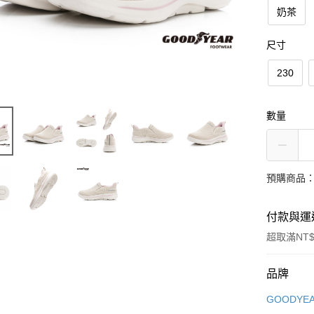
奶茶
尺寸
230
數量
預購商品：
付款與運
超取滿NT$
付款方式
品牌
信用卡一
GOODYE