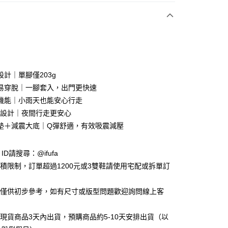
付款
設計｜單腳僅203g
易穿脫｜一腳套入，出門更快速
機能｜小雨天也能安心行走
y
光設計｜夜間行走更安心
墊＋減震大底｜Q彈舒適，有效吸震減壓
享後付
e ID請搜尋：@ifufa
FTEE先享後付」】
材積限制，訂單超過1200元或3雙鞋請使用宅配或拆單訂
先享後付是「在收到商品之後才付款」的支付方式。 讓您購物簡單
心！
：不需註冊會員、不需綁卡、不需儲值。
告僅供初步參考，如有尺寸或版型問題歡迎詢問線上客
：只要手機號碼，簡訊認證，即可結帳。
：先確認商品／服務後，再付款。
立現貨商品3天內出貨，預購商品約5-10天安排出貨（以
付款
EE先享後付」結帳流程】