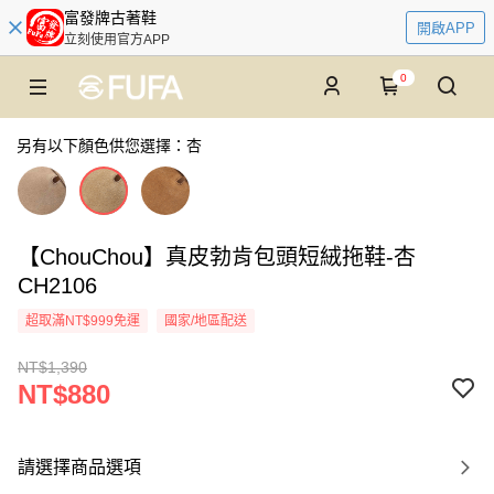
富發牌古著鞋
開啟APP
立刻使用官方APP
0
另有以下顏色供您選擇：杏
【ChouChou】真皮勃肯包頭短絨拖鞋-杏
CH2106
超取滿NT$999免運
國家/地區配送
NT$1,390
NT$880
請選擇商品選項