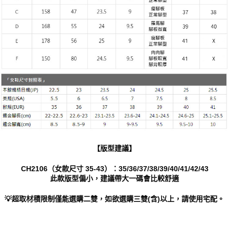
【版型建議】
CH2106（女款尺寸 35-43）：35/36/37/38/39/40/41/42/43
此款版型偏小，建議帶大一碼會比較舒適
💡超取材積限制僅能選購二雙，如欲選購三雙(含)以上，請使用宅配。