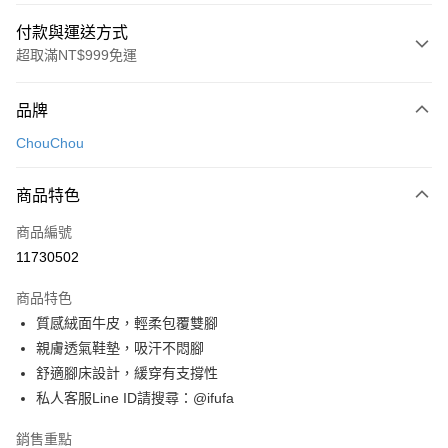
付款與運送方式
超取滿NT$999免運
付款方式
品牌
信用卡一次付款
ChouChou
超商取貨付款
商品特色
LINE Pay
商品編號
Apple Pay
11730502
街口支付
商品特色
悠遊付
質感絨面牛皮，輕柔包覆雙腳
Google Pay
親膚透氣鞋墊，吸汗不悶腳
舒適腳床設計，緩穿有支撐性
全盈+PAY
私人客服Line ID請搜尋：@ifufa
AFTEE先享後付
銷售重點
相關說明