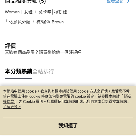
商品相關分類 (5)
查看全部
Women｜女鞋
莫卡辛│穆勒鞋
└ 依顏色分類
棕/咖色 Brown
評價
喜歡這個商品嗎？購買後給他一個好評吧
本分類熱銷
全站排行
本網站中使用 cookie，欲查詢有關本網站使用 cookie 方式之詳情，及若您不希
熱門標籤
望在電腦上使用 cookie 時應如何變更電腦的 cookie 設定，請參閱本網站「
隱私
權條款
」之 Cookie 聲明。您繼續使用本網站即表示您同意本公司得按本網站使
用條款之 Cookie 聲明使用 cookie。
了解更多 >
我知道了