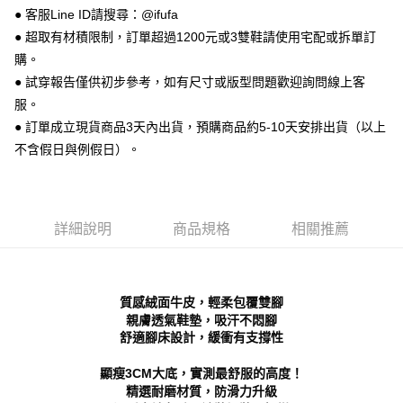
● 客服Line ID請搜尋：@ifufa
【關於「AFTEE先享後付」】
ATM付款
AFTEE先享後付是「在收到商品之後才付款」的支付方式。 讓您購物簡單
● 超取有材積限制，訂單超過1200元或3雙鞋請使用宅配或拆單訂
便利好安心！
購。
１．簡單：不需註冊會員、不需綁卡、不需儲值。
運送方式
２．便利：只要手機號碼，簡訊認證，即可結帳。
● 試穿報告僅供初步參考，如有尺寸或版型問題歡迎詢問線上客
３．安心：先確認商品／服務後，再付款。
全家 取貨付款
服。
每筆NT$70，滿NT$999(含以上)免運費
● 訂單成立現貨商品3天內出貨，預購商品約5-10天安排出貨（以上
【「AFTEE先享後付」結帳流程】
１．於結帳方式選擇「AFTEE先享後付」後，將跳轉至「AFTEE先享後付」
不含假日與例假日）。
付款後 全家取貨
結帳頁面，進行簡訊認證並確認金額後，即可完成結帳。
２．訂單成立數日內，您將收到繳費通知簡訊。
每筆NT$70，滿NT$999(含以上)免運費
３．收到繳費通知簡訊後14天內，點擊此簡訊中的連結，可透過四大超商／
ATM／網路銀行／等多元方式進行付款，方視為交易完成。
7-11 取貨付款
※ 請注意：結帳手續完成當下不需立刻繳費，但若您需要取消訂單，請聯絡
詳細說明
商品規格
相關推薦
每筆NT$70，滿NT$999(含以上)免運費
購買商品的店家。未經商家同意取消之訂單仍視為有效，需透過AFTEE先享
後付繳納相關費用。
付款後 7-11取貨
※ 交易是否成功請以「AFTEE先享後付 」之結帳頁面顯示為準，若有關於
是否繳費成功／繳費後需取消欲退款等相關疑問，請聯繫「AFTEE先享後付
每筆NT$70，滿NT$999(含以上)免運費
質感絨面牛皮，輕柔包覆雙腳
客戶支援中心」
https://netprotections.freshdesk.com/support/home
親膚透氣鞋墊，吸汗不悶腳
新竹物流宅配
舒適腳床設計，緩衝有支撐性
【注意事項】
１．透過由恩沛科技股份有限公司提供之「AFTEE先享後付」服務完成之交
每筆NT$90，滿NT$999(含以上)免運費
易，需依本服務之必要範圍內提供個人資料，並將交易相關給付款項請求債
顯瘦3CM大底，實測最舒服的高度！
權轉讓予恩沛科技股份有限公司。
海外宅配
查看運費
精選耐磨材質，防滑力升級