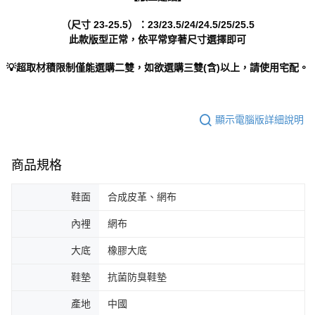
（尺寸 23-25.5）：23/23.5/24/24.5/25/25.5
此款版型正常，依平常穿著尺寸選擇即可
💡超取材積限制僅能選購二雙，如欲選購三雙(含)以上，請使用宅配。
顯示電腦版詳細說明
商品規格
鞋面
合成皮革、網布
內裡
網布
大底
橡膠大底
鞋墊
抗菌防臭鞋墊
產地
中國