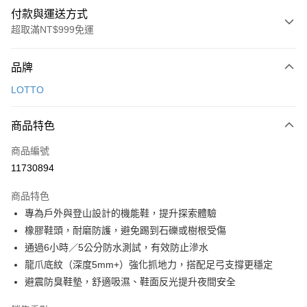
付款與運送方式
超取滿NT$999免運
付款方式
品牌
信用卡一次付款
LOTTO
超商取貨付款
商品特色
LINE Pay
商品編號
Apple Pay
11730894
街口支付
商品特色
悠遊付
專為戶外與登山設計的機能鞋，提升探索體驗
Google Pay
橡膠鞋頭，耐磨防護，避免踢到石礫或樹根受傷
通過6小時／5公分防水測試，有效防止滲水
全盈+PAY
龍爪底紋（深度5mm+）強化抓地力，搭配足弓支撐更穩定
AFTEE先享後付
避震防臭鞋墊，舒適吸濕、鞋面反光提升夜間安全
相關說明