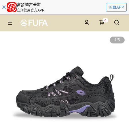
富發牌古著鞋
開啟APP
立刻使用官方APP
0
1
/
5