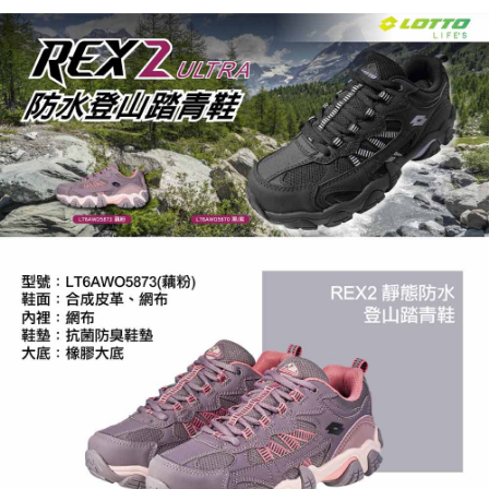
https://aftee.tw/terms/#terms3
３．未成年的使用者請事先徵得法定代理人或監護人之同意方可使用
「AFTEE先享後付」，若未經同意申辦者引起之損失，本公司不負相關責
任。
４．使用「AFTEE先享後付」時，將依據個別帳號之用戶狀況，依本公司即
時審查核予不同之上限額度；若仍有額度不足之情形，本公司將視審查結果
請求用戶進行身份認證。
５．嚴禁一人註冊多個帳號或使用他人資訊註冊。若發現惡意使用之情形，
恩沛科技股份有限公司將有權停止該用戶之使用額度並採取法律行動。