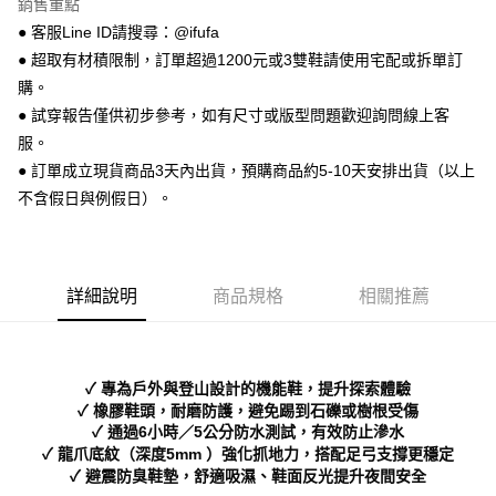
銷售重點
【關於「AFTEE先享後付」】
ATM付款
AFTEE先享後付是「在收到商品之後才付款」的支付方式。 讓您購物簡單
● 客服Line ID請搜尋：@ifufa
便利好安心！
● 超取有材積限制，訂單超過1200元或3雙鞋請使用宅配或拆單訂
１．簡單：不需註冊會員、不需綁卡、不需儲值。
運送方式
２．便利：只要手機號碼，簡訊認證，即可結帳。
購。
３．安心：先確認商品／服務後，再付款。
全家 取貨付款
● 試穿報告僅供初步參考，如有尺寸或版型問題歡迎詢問線上客
每筆NT$70，滿NT$999(含以上)免運費
服。
【「AFTEE先享後付」結帳流程】
１．於結帳方式選擇「AFTEE先享後付」後，將跳轉至「AFTEE先享後付」
● 訂單成立現貨商品3天內出貨，預購商品約5-10天安排出貨（以上
付款後 全家取貨
結帳頁面，進行簡訊認證並確認金額後，即可完成結帳。
不含假日與例假日）。
２．訂單成立數日內，您將收到繳費通知簡訊。
每筆NT$70，滿NT$999(含以上)免運費
３．收到繳費通知簡訊後14天內，點擊此簡訊中的連結，可透過四大超商／
ATM／網路銀行／等多元方式進行付款，方視為交易完成。
7-11 取貨付款
※ 請注意：結帳手續完成當下不需立刻繳費，但若您需要取消訂單，請聯絡
每筆NT$70，滿NT$999(含以上)免運費
購買商品的店家。未經商家同意取消之訂單仍視為有效，需透過AFTEE先享
詳細說明
商品規格
相關推薦
後付繳納相關費用。
付款後 7-11取貨
※ 交易是否成功請以「AFTEE先享後付 」之結帳頁面顯示為準，若有關於
是否繳費成功／繳費後需取消欲退款等相關疑問，請聯繫「AFTEE先享後付
每筆NT$70，滿NT$999(含以上)免運費
客戶支援中心」
https://netprotections.freshdesk.com/support/home
✓ 專為戶外與登山設計的機能鞋，提升探索體驗
新竹物流宅配
【注意事項】
✓ 橡膠鞋頭，耐磨防護，避免踢到石礫或樹根受傷
１．透過由恩沛科技股份有限公司提供之「AFTEE先享後付」服務完成之交
每筆NT$90，滿NT$999(含以上)免運費
✓ 通過6小時／5公分防水測試，有效防止滲水
易，需依本服務之必要範圍內提供個人資料，並將交易相關給付款項請求債
✓ 龍爪底紋（深度5mm ）強化抓地力，搭配足弓支撐更穩定
權轉讓予恩沛科技股份有限公司。
海外宅配
查看運費
✓ 避震防臭鞋墊，舒適吸濕、鞋面反光提升夜間安全
２．關於個人資料處理事宜，請瀏覽以下網址：