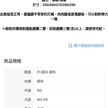
尺寸：250/260/270/280/290
此款版型正常，建議選平常穿的尺碼，肉肉腳或是寬腳板，可以斟酌帶大
一碼
✨超取材積限制僅能選購二雙，如欲選購三雙(含)以上，請使用宅配。
顯示電腦版詳細說明
商品規格
鞋面
PU革料.網布
內裡
網布
中底
MD
大底
MD.RB