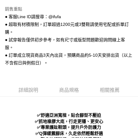
【關於「AFTEE先享後付」】
ATM付款
AFTEE先享後付是「在收到商品之後才付款」的支付方式。 讓您購物簡單
銷售重點
便利好安心！
● 客服Line ID請搜尋：@ifufa
１．簡單：不需註冊會員、不需綁卡、不需儲值。
運送方式
２．便利：只要手機號碼，簡訊認證，即可結帳。
● 超取有材積限制，訂單超過1200元或3雙鞋請使用宅配或拆單訂
３．安心：先確認商品／服務後，再付款。
全家 取貨付款
購。
每筆NT$70，滿NT$999(含以上)免運費
● 試穿報告僅供初步參考，如有尺寸或版型問題歡迎詢問線上客
【「AFTEE先享後付」結帳流程】
１．於結帳方式選擇「AFTEE先享後付」後，將跳轉至「AFTEE先享後付」
服。
付款後 全家取貨
結帳頁面，進行簡訊認證並確認金額後，即可完成結帳。
● 訂單成立現貨商品3天內出貨，預購商品約5-10天安排出貨（以上
２．訂單成立數日內，您將收到繳費通知簡訊。
每筆NT$70，滿NT$999(含以上)免運費
不含假日與例假日）。
３．收到繳費通知簡訊後14天內，點擊此簡訊中的連結，可透過四大超商／
ATM／網路銀行／等多元方式進行付款，方視為交易完成。
7-11 取貨付款
※ 請注意：結帳手續完成當下不需立刻繳費，但若您需要取消訂單，請聯絡
每筆NT$70，滿NT$999(含以上)免運費
購買商品的店家。未經商家同意取消之訂單仍視為有效，需透過AFTEE先享
後付繳納相關費用。
詳細說明
商品規格
相關推薦
付款後 7-11取貨
※ 交易是否成功請以「AFTEE先享後付 」之結帳頁面顯示為準，若有關於
是否繳費成功／繳費後需取消欲退款等相關疑問，請聯繫「AFTEE先享後付
每筆NT$70，滿NT$999(含以上)免運費
客戶支援中心」
https://netprotections.freshdesk.com/support/home
新竹物流宅配
【注意事項】
✅舒適亞洲寬楦，貼合腳型不壓迫
１．透過由恩沛科技股份有限公司提供之「AFTEE先享後付」服務完成之交
每筆NT$90，滿NT$999(含以上)免運費
✅抓地橡膠大底，行走更穩、更安心
易，需依本服務之必要範圍內提供個人資料，並將交易相關給付款項請求債
✅專業護趾鞋頭，提升戶外防護力
權轉讓予恩沛科技股份有限公司。
海外宅配
查看運費
✅Q彈緩震腳床，久走依然輕鬆舒適
２．關於個人資料處理事宜，請瀏覽以下網址：