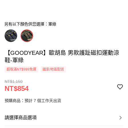
另有以下顏色供您選擇：軍綠
【GOODYEAR】歐胡島 男款護趾磁扣運動涼
鞋-軍綠
超取滿NT$999免運
國家/地區配送
NT$1,150
NT$854
預購商品：預計 7 個工作天出貨
請選擇商品選項