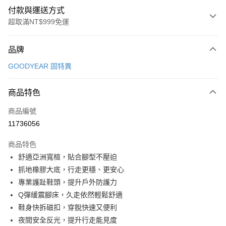
付款與運送方式
超取滿NT$999免運
付款方式
品牌
信用卡一次付款
GOODYEAR 固特異
超商取貨付款
商品特色
LINE Pay
商品編號
Apple Pay
11736056
街口支付
商品特色
悠遊付
舒適亞洲寬楦，貼合腳型不壓迫
Google Pay
抓地橡膠大底，行走更穩、更安心
專業護趾鞋頭，提升戶外防護力
全盈+PAY
Q彈緩震腳床，久走依然輕鬆舒適
AFTEE先享後付
鞋身快拆磁扣，穿脫快速又便利
相關說明
夜間安全反光，提升行走能見度