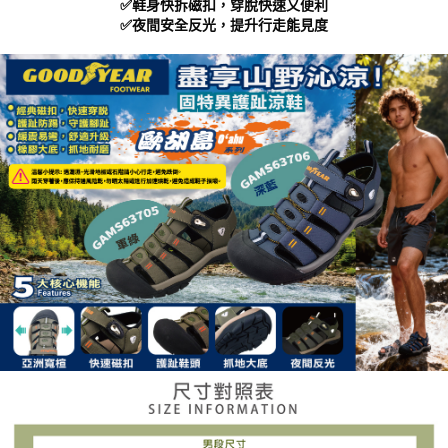
✅鞋身快拆磁扣，穿脫快速又便利
https://aftee.tw/terms/#terms3
✅夜間安全反光，提升行走能見度
３．未成年的使用者請事先徵得法定代理人或監護人之同意方可使用
「AFTEE先享後付」，若未經同意申辦者引起之損失，本公司不負相關責
任。
４．使用「AFTEE先享後付」時，將依據個別帳號之用戶狀況，依本公司即
時審查核予不同之上限額度；若仍有額度不足之情形，本公司將視審查結果
請求用戶進行身份認證。
５．嚴禁一人註冊多個帳號或使用他人資訊註冊。若發現惡意使用之情形，
恩沛科技股份有限公司將有權停止該用戶之使用額度並採取法律行動。