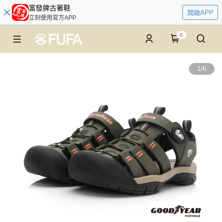
富發牌古著鞋
開啟APP
立刻使用官方APP
0
1
/
6