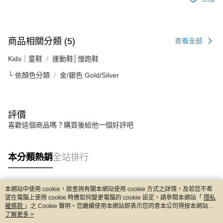
商品相關分類 (5)
查看全部
Kids｜童鞋
運動鞋│慢跑鞋
└ 依顏色分類
金/銀色 Gold/Silver
評價
喜歡這個商品嗎？購買後給他一個好評吧
本分類熱銷
全站排行
本網站中使用 cookie，欲查詢有關本網站使用 cookie 方式之詳情，及若您不希
熱門標籤
望在電腦上使用 cookie 時應如何變更電腦的 cookie 設定，請參閱本網站「
隱私
權條款
」之 Cookie 聲明。您繼續使用本網站即表示您同意本公司得按本網站使
用條款之 Cookie 聲明使用 cookie。
了解更多 >