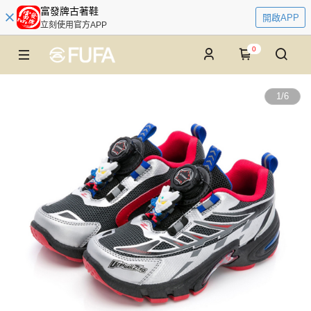
富發牌古著鞋
開啟APP
立刻使用官方APP
0
1
/
6