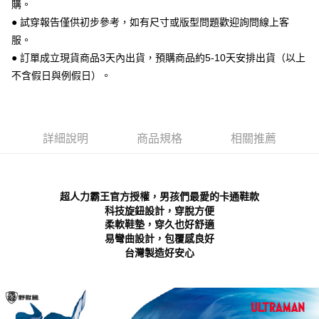
每筆NT$70，滿NT$999(含以上)免運費
購。
【「AFTEE先享後付」結帳流程】
１．於結帳方式選擇「AFTEE先享後付」後，將跳轉至「AFTEE先享後付」
● 試穿報告僅供初步參考，如有尺寸或版型問題歡迎詢問線上客
付款後 全家取貨
結帳頁面，進行簡訊認證並確認金額後，即可完成結帳。
服。
２．訂單成立數日內，您將收到繳費通知簡訊。
每筆NT$70，滿NT$999(含以上)免運費
● 訂單成立現貨商品3天內出貨，預購商品約5-10天安排出貨（以上
３．收到繳費通知簡訊後14天內，點擊此簡訊中的連結，可透過四大超商／
ATM／網路銀行／等多元方式進行付款，方視為交易完成。
不含假日與例假日）。
7-11 取貨付款
※ 請注意：結帳手續完成當下不需立刻繳費，但若您需要取消訂單，請聯絡
每筆NT$70，滿NT$999(含以上)免運費
購買商品的店家。未經商家同意取消之訂單仍視為有效，需透過AFTEE先享
後付繳納相關費用。
付款後 7-11取貨
※ 交易是否成功請以「AFTEE先享後付 」之結帳頁面顯示為準，若有關於
是否繳費成功／繳費後需取消欲退款等相關疑問，請聯繫「AFTEE先享後付
詳細說明
商品規格
相關推薦
每筆NT$70，滿NT$999(含以上)免運費
客戶支援中心」
https://netprotections.freshdesk.com/support/home
新竹物流宅配
【注意事項】
１．透過由恩沛科技股份有限公司提供之「AFTEE先享後付」服務完成之交
每筆NT$90，滿NT$999(含以上)免運費
超人力霸王官方授權，男孩們最愛的卡通鞋款
易，需依本服務之必要範圍內提供個人資料，並將交易相關給付款項請求債
科技旋鈕設計，穿脫方便
權轉讓予恩沛科技股份有限公司。
海外宅配
查看運費
２．關於個人資料處理事宜，請瀏覽以下網址：
柔軟鞋墊，穿久也好舒適
https://aftee.tw/terms/#terms3
易彎曲設計，包覆感良好
３．未成年的使用者請事先徵得法定代理人或監護人之同意方可使用
台灣製造好安心
「AFTEE先享後付」，若未經同意申辦者引起之損失，本公司不負相關責
任。
４．使用「AFTEE先享後付」時，將依據個別帳號之用戶狀況，依本公司即
時審查核予不同之上限額度；若仍有額度不足之情形，本公司將視審查結果
請求用戶進行身份認證。