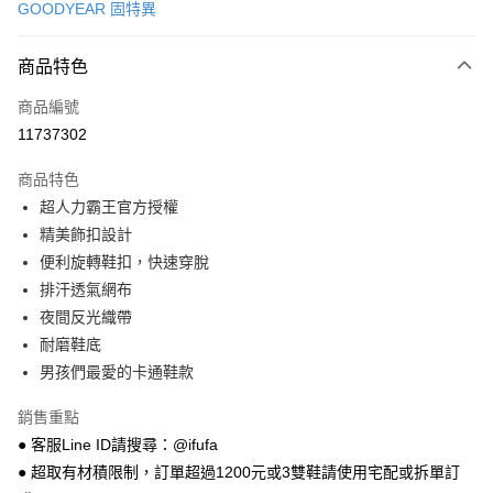
GOODYEAR 固特異
超商取貨付款
商品特色
LINE Pay
商品編號
Apple Pay
11737302
街口支付
商品特色
悠遊付
超人力霸王官方授權
Google Pay
精美飾扣設計
便利旋轉鞋扣，快速穿脫
全盈+PAY
排汗透氣網布
AFTEE先享後付
夜間反光織帶
相關說明
耐磨鞋底
【關於「AFTEE先享後付」】
男孩們最愛的卡通鞋款
ATM付款
AFTEE先享後付是「在收到商品之後才付款」的支付方式。 讓您購物簡單
便利好安心！
銷售重點
１．簡單：不需註冊會員、不需綁卡、不需儲值。
運送方式
２．便利：只要手機號碼，簡訊認證，即可結帳。
● 客服Line ID請搜尋：@ifufa
３．安心：先確認商品／服務後，再付款。
全家 取貨付款
● 超取有材積限制，訂單超過1200元或3雙鞋請使用宅配或拆單訂