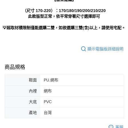
（尺寸 170-220）：170/180/190/200/210/220
此款版型正常，依平常穿著尺寸選擇即可
💡超取材積限制僅能選購二雙，如欲選購三雙(含)以上，請使用宅配。
顯示電腦版詳細說明
商品規格
鞋面
PU.網布
內裡
網布
大底
PVC
產地
台灣
客服