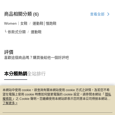
商品相關分類 (6)
查看全部
Women｜女鞋
運動鞋│慢跑鞋
└ 依款式分類
運動鞋
評價
喜歡這個商品嗎？購買後給他一個好評吧
本分類熱銷
全站排行
本網站中使用 cookie，欲查詢有關本網站使用 cookie 方式之詳情，及若您不希
熱門標籤
望在電腦上使用 cookie 時應如何變更電腦的 cookie 設定，請參閱本網站「
隱私
權條款
」之 Cookie 聲明。您繼續使用本網站即表示您同意本公司得按本網站使
用條款之 Cookie 聲明使用 cookie。
了解更多 >