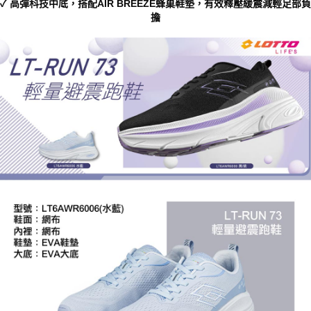
✓ 高彈科技中底，搭配AIR BREEZE蜂巢鞋墊，有效釋壓緩震減輕足部負
https://aftee.tw/terms/#terms3
擔
３．未成年的使用者請事先徵得法定代理人或監護人之同意方可使用
「AFTEE先享後付」，若未經同意申辦者引起之損失，本公司不負相關責
任。
４．使用「AFTEE先享後付」時，將依據個別帳號之用戶狀況，依本公司即
時審查核予不同之上限額度；若仍有額度不足之情形，本公司將視審查結果
請求用戶進行身份認證。
５．嚴禁一人註冊多個帳號或使用他人資訊註冊。若發現惡意使用之情形，
恩沛科技股份有限公司將有權停止該用戶之使用額度並採取法律行動。