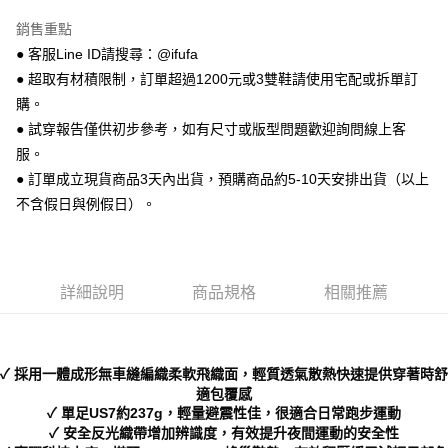
【關於「AFTEE先享後付」】
ATM付款
AFTEE先享後付是「在收到商品之後才付款」的支付方式。 讓您購物簡單
銷售重點
便利好安心！
● 客服Line ID請搜尋：@ifufa
１．簡單：不需註冊會員、不需綁卡、不需儲值。
運送方式
２．便利：只要手機號碼，簡訊認證，即可結帳。
● 超取有材積限制，訂單超過1200元或3雙鞋請使用宅配或拆單訂
３．安心：先確認商品／服務後，再付款。
全家 取貨付款
購。
每筆NT$70，滿NT$999(含以上)免運費
● 試穿報告僅供初步參考，如有尺寸或版型問題歡迎詢問線上客
【「AFTEE先享後付」結帳流程】
１．於結帳方式選擇「AFTEE先享後付」後，將跳轉至「AFTEE先享後付」
服。
付款後 全家取貨
結帳頁面，進行簡訊認證並確認金額後，即可完成結帳。
● 訂單成立現貨商品3天內出貨，預購商品約5-10天安排出貨（以上
２．訂單成立數日內，您將收到繳費通知簡訊。
每筆NT$70，滿NT$999(含以上)免運費
不含假日與例假日）。
３．收到繳費通知簡訊後14天內，點擊此簡訊中的連結，可透過四大超商／
ATM／網路銀行／等多元方式進行付款，方視為交易完成。
7-11 取貨付款
※ 請注意：結帳手續完成當下不需立刻繳費，但若您需要取消訂單，請聯絡
每筆NT$70，滿NT$999(含以上)免運費
購買商品的店家。未經商家同意取消之訂單仍視為有效，需透過AFTEE先享
後付繳納相關費用。
詳細說明
商品規格
相關推薦
付款後 7-11取貨
※ 交易是否成功請以「AFTEE先享後付 」之結帳頁面顯示為準，若有關於
是否繳費成功／繳費後需取消欲退款等相關疑問，請聯繫「AFTEE先享後付
每筆NT$70，滿NT$999(含以上)免運費
客戶支援中心」
https://netprotections.freshdesk.com/support/home
新竹物流宅配
【注意事項】
✓ 採用一體成形無車縫編織柔軟飛織面，輕質透氣散熱快速提供穿著時舒
１．透過由恩沛科技股份有限公司提供之「AFTEE先享後付」服務完成之交
每筆NT$90，滿NT$999(含以上)免運費
適包覆感
易，需依本服務之必要範圍內提供個人資料，並將交易相關給付款項請求債
✓ 單足US7約237g，輕量避震性佳，很適合日常跑步運動
權轉讓予恩沛科技股份有限公司。
海外宅配
查看運費
✓ 安全反光織帶增加辨識度，有效提升夜間運動的安全性
２．關於個人資料處理事宜，請瀏覽以下網址：