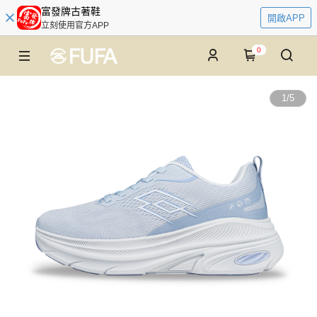
富發牌古著鞋
開啟APP
立刻使用官方APP
0
1
/
5