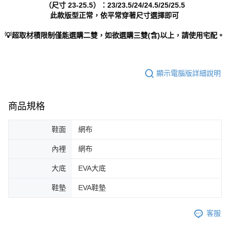
（尺寸 23-25.5）：23/23.5/24/24.5/25/25.5
此款版型正常，依平常穿著尺寸選擇即可
💡超取材積限制僅能選購二雙，如欲選購三雙(含)以上，請使用宅配。
顯示電腦版詳細說明
商品規格
鞋面
網布
內裡
網布
大底
EVA大底
鞋墊
EVA鞋墊
客服