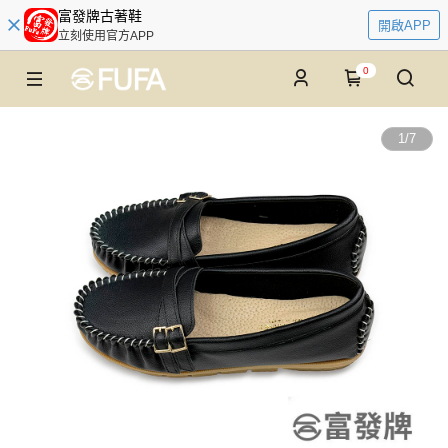
富發牌古著鞋
開啟APP
立刻使用官方APP
0
1
/
7