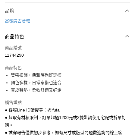
付款方式
品牌
信用卡一次付款
富發牌古著鞋
超商取貨付款
商品特色
LINE Pay
商品編號
Apple Pay
11744290
街口支付
商品特色
悠遊付
雙帶扣飾，典雅時尚好穿搭
Google Pay
顏色多樣，日常穿搭也適合
真皮鞋墊，柔軟舒適又好走
全盈+PAY
銷售重點
AFTEE先享後付
● 客服Line ID請搜尋：@ifufa
相關說明
● 超取有材積限制，訂單超過1200元或3雙鞋請使用宅配或拆單訂
【關於「AFTEE先享後付」】
ATM付款
AFTEE先享後付是「在收到商品之後才付款」的支付方式。 讓您購物簡單
購。
便利好安心！
● 試穿報告僅供初步參考，如有尺寸或版型問題歡迎詢問線上客
１．簡單：不需註冊會員、不需綁卡、不需儲值。