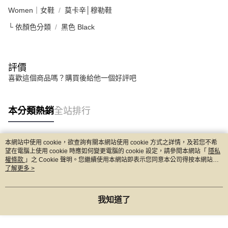
Women｜女鞋
莫卡辛│穆勒鞋
└ 依顏色分類
黑色 Black
評價
喜歡這個商品嗎？購買後給他一個好評吧
本分類熱銷
全站排行
本網站中使用 cookie，欲查詢有關本網站使用 cookie 方式之詳情，及若您不希
熱門標籤
望在電腦上使用 cookie 時應如何變更電腦的 cookie 設定，請參閱本網站「
隱私
權條款
」之 Cookie 聲明。您繼續使用本網站即表示您同意本公司得按本網站使
用條款之 Cookie 聲明使用 cookie。
了解更多 >
我知道了