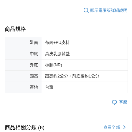
顯示電腦版詳細說明
商品規格
鞋面
布面+PU皮料
中底
真皮乳膠鞋墊
外底
橡膠(NR)
跟高
跟高約2公分，前底後約1公分
產地
台灣
客服
商品相關分類 (6)
查看全部