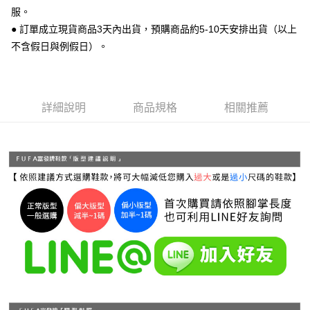
運送方式
２．便利：只要手機號碼，簡訊認證，即可結帳。
服。
３．安心：先確認商品／服務後，再付款。
全家 取貨付款
● 訂單成立現貨商品3天內出貨，預購商品約5-10天安排出貨（以上
每筆NT$70，滿NT$999(含以上)免運費
不含假日與例假日）。
【「AFTEE先享後付」結帳流程】
１．於結帳方式選擇「AFTEE先享後付」後，將跳轉至「AFTEE先享後付」
付款後 全家取貨
結帳頁面，進行簡訊認證並確認金額後，即可完成結帳。
２．訂單成立數日內，您將收到繳費通知簡訊。
每筆NT$70，滿NT$999(含以上)免運費
３．收到繳費通知簡訊後14天內，點擊此簡訊中的連結，可透過四大超商／
詳細說明
商品規格
相關推薦
ATM／網路銀行／等多元方式進行付款，方視為交易完成。
7-11 取貨付款
※ 請注意：結帳手續完成當下不需立刻繳費，但若您需要取消訂單，請聯絡
每筆NT$70，滿NT$999(含以上)免運費
購買商品的店家。未經商家同意取消之訂單仍視為有效，需透過AFTEE先享
後付繳納相關費用。
付款後 7-11取貨
※ 交易是否成功請以「AFTEE先享後付 」之結帳頁面顯示為準，若有關於
是否繳費成功／繳費後需取消欲退款等相關疑問，請聯繫「AFTEE先享後付
每筆NT$70，滿NT$999(含以上)免運費
客戶支援中心」
https://netprotections.freshdesk.com/support/home
新竹物流宅配
【注意事項】
１．透過由恩沛科技股份有限公司提供之「AFTEE先享後付」服務完成之交
每筆NT$90，滿NT$999(含以上)免運費
易，需依本服務之必要範圍內提供個人資料，並將交易相關給付款項請求債
權轉讓予恩沛科技股份有限公司。
海外宅配
查看運費
２．關於個人資料處理事宜，請瀏覽以下網址：
https://aftee.tw/terms/#terms3
３．未成年的使用者請事先徵得法定代理人或監護人之同意方可使用
「AFTEE先享後付」，若未經同意申辦者引起之損失，本公司不負相關責
任。