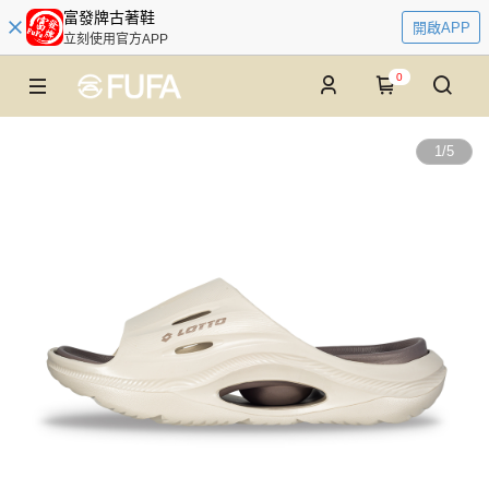
富發牌古著鞋
開啟APP
立刻使用官方APP
0
1
/
5