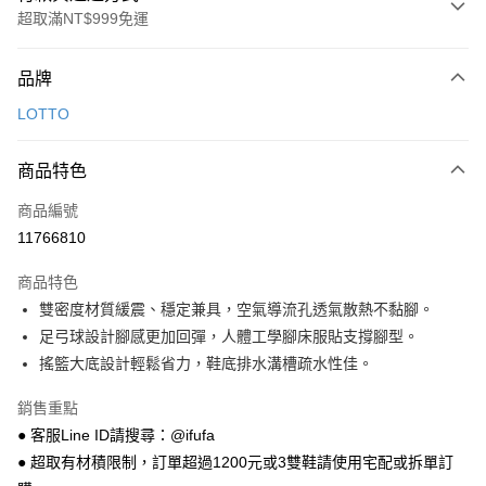
超取滿NT$999免運
付款方式
品牌
信用卡一次付款
LOTTO
超商取貨付款
商品特色
LINE Pay
商品編號
Apple Pay
11766810
街口支付
商品特色
悠遊付
雙密度材質緩震、穩定兼具，空氣導流孔透氣散熱不黏腳。
Google Pay
足弓球設計腳感更加回彈，人體工學腳床服貼支撐腳型。
搖籃大底設計輕鬆省力，鞋底排水溝槽疏水性佳。
全盈+PAY
銷售重點
AFTEE先享後付
● 客服Line ID請搜尋：@ifufa
相關說明
● 超取有材積限制，訂單超過1200元或3雙鞋請使用宅配或拆單訂
【關於「AFTEE先享後付」】
ATM付款
AFTEE先享後付是「在收到商品之後才付款」的支付方式。 讓您購物簡單