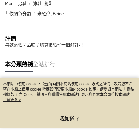
Men｜男鞋
涼鞋│拖鞋
└ 依顏色分類
米/杏色 Beige
評價
喜歡這個商品嗎？購買後給他一個好評吧
本分類熱銷
全站排行
本網站中使用 cookie，欲查詢有關本網站使用 cookie 方式之詳情，及若您不希
熱門標籤
望在電腦上使用 cookie 時應如何變更電腦的 cookie 設定，請參閱本網站「
隱私
權條款
」之 Cookie 聲明。您繼續使用本網站即表示您同意本公司得按本網站使
用條款之 Cookie 聲明使用 cookie。
了解更多 >
我知道了