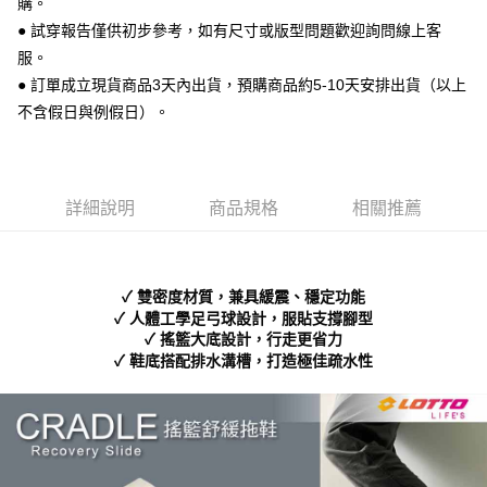
購。
便利好安心！
● 試穿報告僅供初步參考，如有尺寸或版型問題歡迎詢問線上客
１．簡單：不需註冊會員、不需綁卡、不需儲值。
運送方式
２．便利：只要手機號碼，簡訊認證，即可結帳。
服。
３．安心：先確認商品／服務後，再付款。
全家 取貨付款
● 訂單成立現貨商品3天內出貨，預購商品約5-10天安排出貨（以上
每筆NT$70，滿NT$999(含以上)免運費
不含假日與例假日）。
【「AFTEE先享後付」結帳流程】
１．於結帳方式選擇「AFTEE先享後付」後，將跳轉至「AFTEE先享後付」
付款後 全家取貨
結帳頁面，進行簡訊認證並確認金額後，即可完成結帳。
２．訂單成立數日內，您將收到繳費通知簡訊。
每筆NT$70，滿NT$999(含以上)免運費
３．收到繳費通知簡訊後14天內，點擊此簡訊中的連結，可透過四大超商／
詳細說明
商品規格
相關推薦
ATM／網路銀行／等多元方式進行付款，方視為交易完成。
7-11 取貨付款
※ 請注意：結帳手續完成當下不需立刻繳費，但若您需要取消訂單，請聯絡
每筆NT$70，滿NT$999(含以上)免運費
購買商品的店家。未經商家同意取消之訂單仍視為有效，需透過AFTEE先享
後付繳納相關費用。
付款後 7-11取貨
※ 交易是否成功請以「AFTEE先享後付 」之結帳頁面顯示為準，若有關於
✓ 雙密度材質，兼具緩震、穩定功能
是否繳費成功／繳費後需取消欲退款等相關疑問，請聯繫「AFTEE先享後付
✓ 人體工學足弓球設計，服貼支撐腳型
每筆NT$70，滿NT$999(含以上)免運費
客戶支援中心」
https://netprotections.freshdesk.com/support/home
✓ 搖籃大底設計，行走更省力
✓ 鞋底搭配排水溝槽，打造極佳疏水性
新竹物流宅配
【注意事項】
１．透過由恩沛科技股份有限公司提供之「AFTEE先享後付」服務完成之交
每筆NT$90，滿NT$999(含以上)免運費
易，需依本服務之必要範圍內提供個人資料，並將交易相關給付款項請求債
權轉讓予恩沛科技股份有限公司。
海外宅配
查看運費
２．關於個人資料處理事宜，請瀏覽以下網址：
https://aftee.tw/terms/#terms3
３．未成年的使用者請事先徵得法定代理人或監護人之同意方可使用