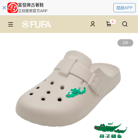
富發牌古著鞋
開啟APP
立刻使用官方APP
0
1
/
6