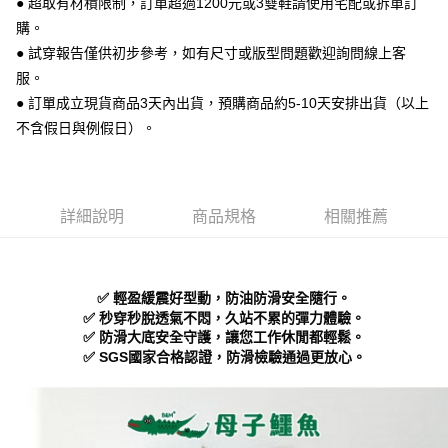
● 超取有材積限制，訂單超過1200元或3雙鞋請使用宅配或拆單訂
便利好安心！
購。
１．簡單：不需註冊會員、不需綁卡、不需儲值。
運送方式
２．便利：只要手機號碼，簡訊認證，即可結帳。
● 試穿報告僅供初步參考，如有尺寸或版型問題歡迎詢問線上客
３．安心：先確認商品／服務後，再付款。
全家 取貨付款
服。
每筆NT$70，滿NT$999(含以上)免運費
● 訂單成立現貨商品3天內出貨，預購商品約5-10天安排出貨（以上
【「AFTEE先享後付」結帳流程】
１．於結帳方式選擇「AFTEE先享後付」後，將跳轉至「AFTEE先享後付」
不含假日與例假日）。
付款後 全家取貨
結帳頁面，進行簡訊認證並確認金額後，即可完成結帳。
２．訂單成立數日內，您將收到繳費通知簡訊。
每筆NT$70，滿NT$999(含以上)免運費
３．收到繳費通知簡訊後14天內，點擊此簡訊中的連結，可透過四大超商／
ATM／網路銀行／等多元方式進行付款，方視為交易完成。
7-11 取貨付款
※ 請注意：結帳手續完成當下不需立刻繳費，但若您需要取消訂單，請聯絡
詳細說明
商品規格
相關推薦
每筆NT$70，滿NT$999(含以上)免運費
購買商品的店家。未經商家同意取消之訂單仍視為有效，需透過AFTEE先享
後付繳納相關費用。
付款後 7-11取貨
※ 交易是否成功請以「AFTEE先享後付 」之結帳頁面顯示為準，若有關於
是否繳費成功／繳費後需取消欲退款等相關疑問，請聯繫「AFTEE先享後付
每筆NT$70，滿NT$999(含以上)免運費
✅ 輕盈緩震好型動，防油防滑安全隨行。
客戶支援中心」
https://netprotections.freshdesk.com/support/home
✅ 秒穿秒脫透氣不悶，久站不累的彈力體驗。
新竹物流宅配
✅ 防滑大底安全守護，讓您工作休閒都輕鬆。
【注意事項】
✅ SGS國家合格認證，防滑檢驗通過更放心。
１．透過由恩沛科技股份有限公司提供之「AFTEE先享後付」服務完成之交
每筆NT$90，滿NT$999(含以上)免運費
易，需依本服務之必要範圍內提供個人資料，並將交易相關給付款項請求債
權轉讓予恩沛科技股份有限公司。
海外宅配
查看運費
２．關於個人資料處理事宜，請瀏覽以下網址：
https://aftee.tw/terms/#terms3
３．未成年的使用者請事先徵得法定代理人或監護人之同意方可使用