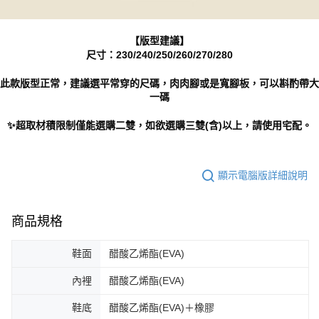
【版型建議】
尺寸：230/240/250/260/270/280
此款版型正常，建議選平常穿的尺碼，肉肉腳或是寬腳板，可以斟酌帶大
一碼
✨超取材積限制僅能選購二雙，如欲選購三雙(含)以上，請使用宅配。
顯示電腦版詳細說明
商品規格
鞋面
醋酸乙烯酯(EVA)
內裡
醋酸乙烯酯(EVA)
鞋底
醋酸乙烯酯(EVA)＋橡膠