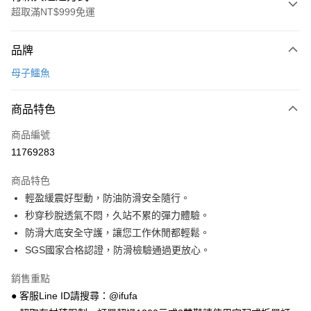
超取滿NT$999免運
付款方式
品牌
信用卡一次付款
母子鱷魚
超商取貨付款
商品特色
LINE Pay
商品編號
Apple Pay
11769283
街口支付
商品特色
悠遊付
輕盈緩震好型動，防油防滑安全隨行。
Google Pay
秒穿秒脫透氣不悶，久站不累的彈力體驗。
防滑大底安全守護，讓您工作休閒都輕鬆。
全盈+PAY
SGS國家合格認證，防滑檢驗通過更放心。
AFTEE先享後付
銷售重點
相關說明
● 客服Line ID請搜尋：@ifufa
【關於「AFTEE先享後付」】
ATM付款
AFTEE先享後付是「在收到商品之後才付款」的支付方式。 讓您購物簡單