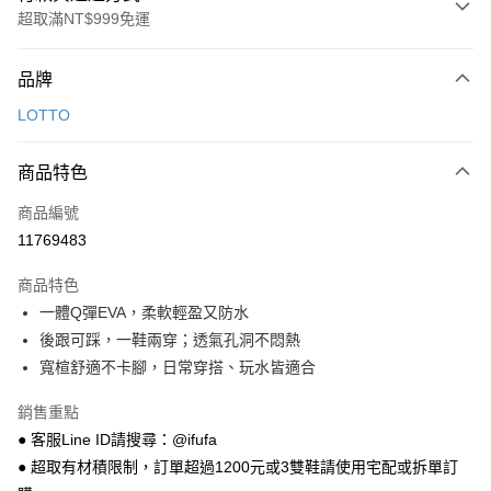
超取滿NT$999免運
付款方式
品牌
信用卡一次付款
LOTTO
超商取貨付款
商品特色
LINE Pay
商品編號
Apple Pay
11769483
街口支付
商品特色
悠遊付
一體Q彈EVA，柔軟輕盈又防水
Google Pay
後跟可踩，一鞋兩穿；透氣孔洞不悶熱
寬楦舒適不卡腳，日常穿搭、玩水皆適合
全盈+PAY
銷售重點
AFTEE先享後付
● 客服Line ID請搜尋：@ifufa
相關說明
● 超取有材積限制，訂單超過1200元或3雙鞋請使用宅配或拆單訂
【關於「AFTEE先享後付」】
ATM付款
AFTEE先享後付是「在收到商品之後才付款」的支付方式。 讓您購物簡單