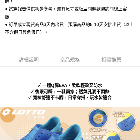
購。
便利好安心！
● 試穿報告僅供初步參考，如有尺寸或版型問題歡迎詢問線上客
１．簡單：不需註冊會員、不需綁卡、不需儲值。
運送方式
２．便利：只要手機號碼，簡訊認證，即可結帳。
服。
３．安心：先確認商品／服務後，再付款。
全家 取貨付款
● 訂單成立現貨商品3天內出貨，預購商品約5-10天安排出貨（以上
每筆NT$70，滿NT$999(含以上)免運費
不含假日與例假日）。
【「AFTEE先享後付」結帳流程】
１．於結帳方式選擇「AFTEE先享後付」後，將跳轉至「AFTEE先享後付」
付款後 全家取貨
結帳頁面，進行簡訊認證並確認金額後，即可完成結帳。
２．訂單成立數日內，您將收到繳費通知簡訊。
每筆NT$70，滿NT$999(含以上)免運費
３．收到繳費通知簡訊後14天內，點擊此簡訊中的連結，可透過四大超商／
詳細說明
商品規格
相關推薦
ATM／網路銀行／等多元方式進行付款，方視為交易完成。
7-11 取貨付款
※ 請注意：結帳手續完成當下不需立刻繳費，但若您需要取消訂單，請聯絡
每筆NT$70，滿NT$999(含以上)免運費
購買商品的店家。未經商家同意取消之訂單仍視為有效，需透過AFTEE先享
後付繳納相關費用。
付款後 7-11取貨
※ 交易是否成功請以「AFTEE先享後付 」之結帳頁面顯示為準，若有關於
✓ 一體Q彈EVA，柔軟輕盈又防水
是否繳費成功／繳費後需取消欲退款等相關疑問，請聯繫「AFTEE先享後付
✓ 後跟可踩，一鞋兩穿；透氣孔洞不悶熱
每筆NT$70，滿NT$999(含以上)免運費
客戶支援中心」
https://netprotections.freshdesk.com/support/home
✓ 寬楦舒適不卡腳，日常穿搭、玩水皆適合
新竹物流宅配
【注意事項】
１．透過由恩沛科技股份有限公司提供之「AFTEE先享後付」服務完成之交
每筆NT$90，滿NT$999(含以上)免運費
易，需依本服務之必要範圍內提供個人資料，並將交易相關給付款項請求債
權轉讓予恩沛科技股份有限公司。
海外宅配
查看運費
２．關於個人資料處理事宜，請瀏覽以下網址：
https://aftee.tw/terms/#terms3
３．未成年的使用者請事先徵得法定代理人或監護人之同意方可使用