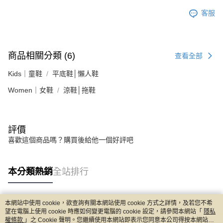
客服
商品相關分類 (6)
查看全部
Kids｜童鞋
平底鞋│懶人鞋
Women｜女鞋
涼鞋│拖鞋
評價
喜歡這個商品嗎？購買後給他一個好評吧
本分類熱銷
全站排行
本網站中使用 cookie，欲查詢有關本網站使用 cookie 方式之詳情，及若您不希
熱門標籤
望在電腦上使用 cookie 時應如何變更電腦的 cookie 設定，請參閱本網站「
隱私
權條款
」之 Cookie 聲明。您繼續使用本網站即表示您同意本公司得按本網站使