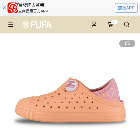
富發牌古著鞋
開啟APP
立刻使用官方APP
0
1
/
5