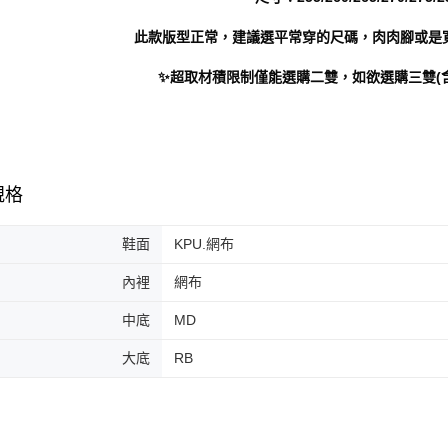
此款版型正常，建議選平常穿的尺碼，肉肉腳或是
✨超取材積限制僅能選購二雙，如欲選購三雙(
規格
鞋面
KPU.網布
內裡
網布
中底
MD
大底
RB