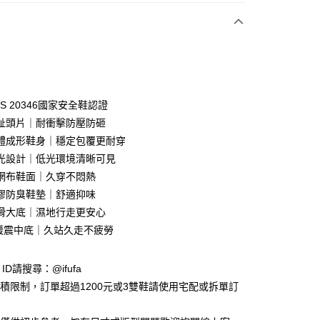
付款
S 20346國家安全鞋認證
趾頭片｜耐衝擊防壓防砸
一體成形鞋身｜穩定包覆更耐穿
y
光設計｜低光環境清晰可見
網布鞋面｜久穿不悶熱
膠防臭鞋墊｜舒適抑味
享後付
防滑大底｜濕地行走更安心
FTEE先享後付」】
緩震中底｜久站久走不疲勞
先享後付是「在收到商品之後才付款」的支付方式。 讓您購物簡單
心！
：不需註冊會員、不需綁卡、不需儲值。
e ID請搜尋：@ifufa
：只要手機號碼，簡訊認證，即可結帳。
材積限制，訂單超過1200元或3雙鞋請使用宅配或拆單訂
：先確認商品／服務後，再付款。
付款
EE先享後付」結帳流程】