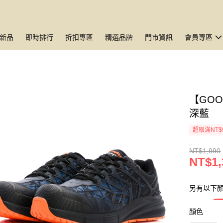
新品
即時排行
折扣專區
精選品牌
門市資訊
會員專區
【GO
深藍
超取滿NT$
NT$1,990
NT$1,
另有以下
顏色