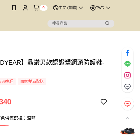
0
中文 (繁體)
TWD
ODYEAR】晶鑽男款認證塑鋼頭防護鞋-
999免運
國家/地區配送
340
顏色供您選擇：深藍