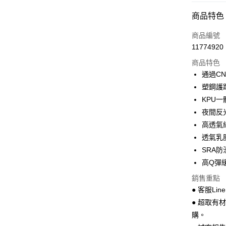
超商取貨
商品特色
LINE Pay
商品編號
Apple Pay
11774920
商品特色
街口支付
通過CN
悠遊付
塑鋼護
KPU
Google Pa
夜間反
全盈+PAY
高透氣
透氣乳
AFTEE先
SRA
相關說明
【關於「A
高Q彈
ATM付款
AFTEE
銷售重點
便利好安
１．簡單
● 客服Lin
２．便利
運送方式
● 超取有
３．安心
購。
全家 取貨
【「AFT