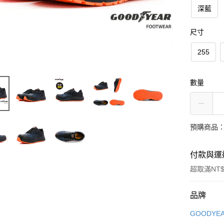
深藍
尺寸
255
數量
預購商品：
付款與運
超取滿NT$
付款方式
品牌
信用卡一
GOODYE