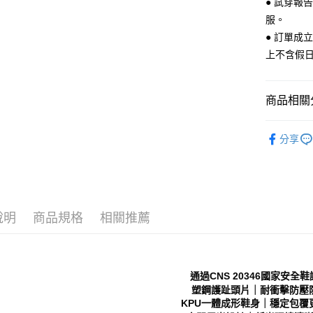
● 試穿報
每筆NT$7
１．於結帳
服。
付」結帳
付款後 全
２．訂單
● 訂單成
３．收到繳
每筆NT$7
上不含假
／ATM／
※ 請注意
7-11 取
絡購買商品
先享後付
每筆NT$7
商品相關分
※ 交易是
是否繳費成
付款後 7-
Men｜男
付客戶支
分享
每筆NT$7
└ 依顏色
【注意事
新竹物流
新品上市
１．透過由
交易，需
每筆NT$9
❚ 日常經
求債權轉
２．關於
海外宅配
說明
商品規格
相關推薦
└ 依款式
https://aft
３．未成
「AFTE
任。
４．使用「
通過CNS 20346國家安全
即時審查
塑鋼護趾頭片｜耐衝擊防壓
結果請求
KPU一體成形鞋身｜穩定包覆
５．嚴禁