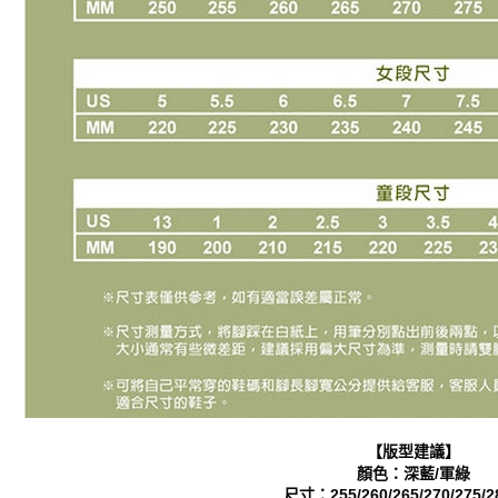
【版型建議】
顏色：深藍/軍綠
尺寸：255/260/265/270/275/2