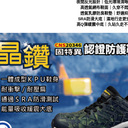
夜間反光設計｜低光環境清
形，恩沛
高透氣網布鞋面｜久穿不
動。
透氣乳膠防臭鞋墊｜舒適
SRA防滑大底｜濕地行走更
高Q彈緩震中底｜久站久走不