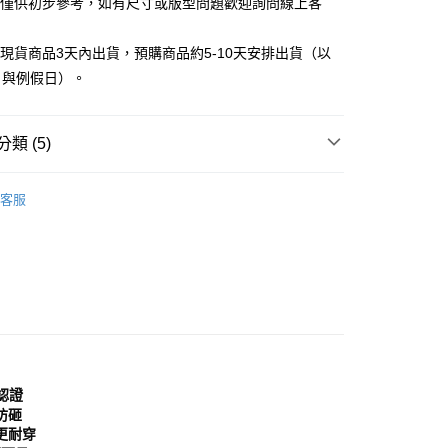
告僅供初步參考，如有尺寸或版型問題歡迎詢問線上客
0，滿NT$999(含以上)免運費
方式選擇「AFTEE先享後付」後，將跳轉至「AFTEE先享後
頁面，進行簡訊認證並確認金額後，即可完成結帳。
家取貨
成立數日內，您將收到繳費通知簡訊。
立現貨商品3天內出貨，預購商品約5-10天安排出貨（以
費通知簡訊後14天內，點擊此簡訊中的連結，可透過四大超商
0，滿NT$999(含以上)免運費
日與例假日）。
網路銀行／等多元方式進行付款，方視為交易完成。
：結帳手續完成當下不需立刻繳費，但若您需要取消訂單，請聯
貨付款
的店家。未經商家同意取消之訂單仍視為有效，需透過AFTEE
繳納相關費用。
0，滿NT$999(含以上)免運費
類 (5)
否成功請以「AFTEE先享後付 」之結帳頁面顯示為準，若有關於
功／繳費後需取消欲退款等相關疑問，請聯繫「AFTEE先享後
11取貨
鞋
工作鞋｜安全鞋
援中心」
https://netprotections.freshdesk.com/support/home
客服
0，滿NT$999(含以上)免運費
分類
藍色 Blue
項】
宅配
恩沛科技股份有限公司提供之「AFTEE先享後付」服務完成之
依本服務之必要範圍內提供個人資料，並將交易相關給付款項請
0，滿NT$999(含以上)免運費
典款式
讓予恩沛科技股份有限公司。
個人資料處理事宜，請瀏覽以下網址：
查看運費
分類
安全鞋
ee.tw/terms/#terms3
年的使用者請事先徵得法定代理人或監護人之同意方可使用
E先享後付」，若未經同意申辦者引起之損失，本公司不負相關責
AFTEE先享後付」時，將依據個別帳號之用戶狀況，依本公司
鞋認證
核予不同之上限額度；若仍有額度不足之情形，本公司將視審查
防砸
用戶進行身份認證。
更耐穿
一人註冊多個帳號或使用他人資訊註冊。若發現惡意使用之情