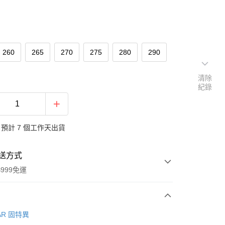
260
265
270
275
280
290
清除
紀錄
預計 7 個工作天出貨
送方式
999免運
次付款
AR 固特異