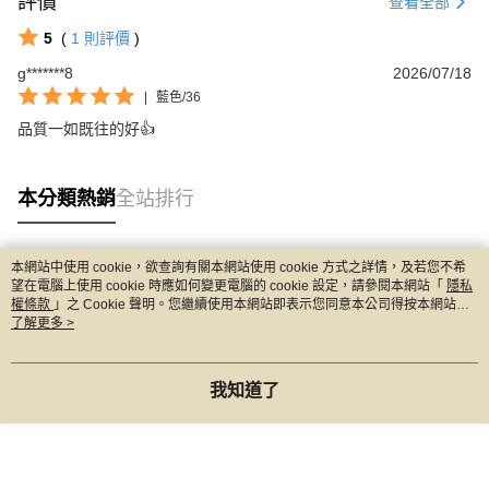
評價
查看全部
5
(
1
則評價
)
g*******8
2026/07/18
|
藍色/36
品質一如既往的好👍
本分類熱銷
全站排行
本網站中使用 cookie，欲查詢有關本網站使用 cookie 方式之詳情，及若您不希
熱門標籤
望在電腦上使用 cookie 時應如何變更電腦的 cookie 設定，請參閱本網站「
隱私
權條款
」之 Cookie 聲明。您繼續使用本網站即表示您同意本公司得按本網站使
用條款之 Cookie 聲明使用 cookie。
了解更多 >
我知道了