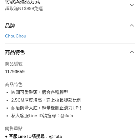
付款與運送方式
超取滿NT$999免運
付款方式
品牌
信用卡一次付款
ChouChou
超商取貨付款
商品特色
LINE Pay
商品編號
Apple Pay
11793659
街口支付
商品特色
悠遊付
圓潤可愛鞋頭，適合各種腳型
Google Pay
2.5CM厚度增高，穿上拉長腿部比例
耐磨防滑大底，輕量橡膠止滑力UP！
全盈+PAY
私人客服Line ID請搜尋：@ifufa
AFTEE先享後付
銷售重點
相關說明
● 客服Line ID請搜尋：@ifufa
【關於「AFTEE先享後付」】