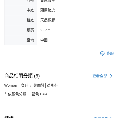
中底
頭層豬皮
鞋底
天然橡膠
跟高
2.5cm
產地
中國
客服
商品相關分類 (6)
查看全部
Women｜女鞋
休閒鞋│德訓鞋
└ 依顏色分類
藍色 Blue