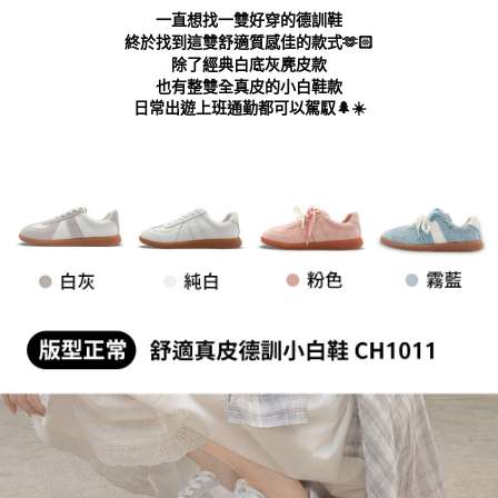
３．未成年的使用者請事先徵得法定代理人或監護人之同意方可使用
一直想找一雙好穿的德訓鞋
「AFTEE先享後付」，若未經同意申辦者引起之損失，本公司不負相關責
終於找到這雙舒適質感佳的款式🫶🏻
任。
除了經典白底灰麂皮款
４．使用「AFTEE先享後付」時，將依據個別帳號之用戶狀況，依本公司即
也有整雙全真皮的小白鞋款
時審查核予不同之上限額度；若仍有額度不足之情形，本公司將視審查結果
日常出遊上班通勤都可以駕馭🌲☀️
請求用戶進行身份認證。
５．嚴禁一人註冊多個帳號或使用他人資訊註冊。若發現惡意使用之情形，
恩沛科技股份有限公司將有權停止該用戶之使用額度並採取法律行動。