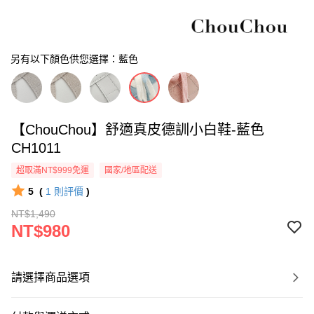
另有以下顏色供您選擇：藍色
【ChouChou】舒適真皮德訓小白鞋-藍色
CH1011
超取滿NT$999免運
國家/地區配送
5
(
1
則評價
)
NT$1,490
NT$980
請選擇商品選項