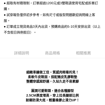
ATM付款
AFTEE先享後付是「在收到商品之後才付款」的支付方式。 讓您購物簡單
● 超取有材積限制，訂單超過1200元或3雙鞋請使用宅配或拆單訂
便利好安心！
購。
１．簡單：不需註冊會員、不需綁卡、不需儲值。
運送方式
２．便利：只要手機號碼，簡訊認證，即可結帳。
● 試穿報告僅供初步參考，如有尺寸或版型問題歡迎詢問線上客
３．安心：先確認商品／服務後，再付款。
全家 取貨付款
服。
每筆NT$70，滿NT$999(含以上)免運費
● 訂單成立現貨商品3天內出貨，預購商品約5-10天安排出貨（以上
【「AFTEE先享後付」結帳流程】
１．於結帳方式選擇「AFTEE先享後付」後，將跳轉至「AFTEE先享後付」
不含假日與例假日）。
付款後 全家取貨
結帳頁面，進行簡訊認證並確認金額後，即可完成結帳。
２．訂單成立數日內，您將收到繳費通知簡訊。
每筆NT$70，滿NT$999(含以上)免運費
３．收到繳費通知簡訊後14天內，點擊此簡訊中的連結，可透過四大超商／
ATM／網路銀行／等多元方式進行付款，方視為交易完成。
7-11 取貨付款
※ 請注意：結帳手續完成當下不需立刻繳費，但若您需要取消訂單，請聯絡
詳細說明
商品規格
相關推薦
每筆NT$70，滿NT$999(含以上)免運費
購買商品的店家。未經商家同意取消之訂單仍視為有效，需透過AFTEE先享
後付繳納相關費用。
付款後 7-11取貨
※ 交易是否成功請以「AFTEE先享後付 」之結帳頁面顯示為準，若有關於
是否繳費成功／繳費後需取消欲退款等相關疑問，請聯繫「AFTEE先享後付
每筆NT$70，滿NT$999(含以上)免運費
細緻車縫做工佳，質感肉眼看的見！
客戶支援中心」
https://netprotections.freshdesk.com/support/home
柔軟牛皮鞋面，搭配豬皮乳膠鞋墊
新竹物流宅配
整體穿感超舒適，久站久走不易累腳
【注意事項】
１．透過由恩沛科技股份有限公司提供之「AFTEE先享後付」服務完成之交
每筆NT$90，滿NT$999(含以上)免運費
易，需依本服務之必要範圍內提供個人資料，並將交易相關給付款項請求債
圓潤可愛鞋頭，適合各種腳型
權轉讓予恩沛科技股份有限公司。
海外宅配
查看運費
2.5CM厚度增高，穿上拉長腿部比例
２．關於個人資料處理事宜，請瀏覽以下網址：
耐磨防滑大底，輕量橡膠止滑力UP！
https://aftee.tw/terms/#terms3