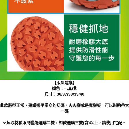
【版型建議】
顏色：卡其/紫
尺寸：36/37/38/39/40
此款版型正常，建議選平常穿的尺碼，肉肉腳或是寬腳板，可以斟酌帶大
一碼
✨超取材積限制僅能選購二雙，如欲選購三雙(含)以上，請使用宅配。