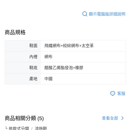
顯示電腦版詳細說明
商品規格
鞋面
飛織網布+絞綜網布+太空革
內裡
網布
鞋底
醋酸乙烯酯發泡+橡膠
產地
中國
客服
商品相關分類 (5)
查看全部
└ 依款式分類
涼拖鞋