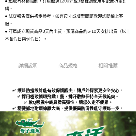
● 超取有材積限制，訂單超過1200元或3雙鞋請使用宅配或拆單訂
便利好安心！
購。
１．簡單：不需註冊會員、不需綁卡、不需儲值。
運送方式
２．便利：只要手機號碼，簡訊認證，即可結帳。
● 試穿報告僅供初步參考，如有尺寸或版型問題歡迎詢問線上客
３．安心：先確認商品／服務後，再付款。
全家 取貨付款
服。
每筆NT$70，滿NT$999(含以上)免運費
● 訂單成立現貨商品3天內出貨，預購商品約5-10天安排出貨（以上
【「AFTEE先享後付」結帳流程】
１．於結帳方式選擇「AFTEE先享後付」後，將跳轉至「AFTEE先享後付」
不含假日與例假日）。
付款後 全家取貨
結帳頁面，進行簡訊認證並確認金額後，即可完成結帳。
２．訂單成立數日內，您將收到繳費通知簡訊。
每筆NT$70，滿NT$999(含以上)免運費
３．收到繳費通知簡訊後14天內，點擊此簡訊中的連結，可透過四大超商／
ATM／網路銀行／等多元方式進行付款，方視為交易完成。
7-11 取貨付款
※ 請注意：結帳手續完成當下不需立刻繳費，但若您需要取消訂單，請聯絡
詳細說明
商品規格
相關推薦
每筆NT$70，滿NT$999(含以上)免運費
購買商品的店家。未經商家同意取消之訂單仍視為有效，需透過AFTEE先享
後付繳納相關費用。
付款後 7-11取貨
※ 交易是否成功請以「AFTEE先享後付 」之結帳頁面顯示為準，若有關於
是否繳費成功／繳費後需取消欲退款等相關疑問，請聯繫「AFTEE先享後付
每筆NT$70，滿NT$999(含以上)免運費
✅ 護趾防撞設計能有效保護腳尖，讓戶外探索更安全安心。
客戶支援中心」
https://netprotections.freshdesk.com/support/home
✅ 採用極致循環飛織工藝，排汗散熱保持全天候乾爽。
新竹物流宅配
✅ 軟Q吸震中底具備高彈性，讓您久走不疲累。
【注意事項】
✅ 穩健抓地耐磨橡膠大底，提供優異防滑性能守護每一步。
１．透過由恩沛科技股份有限公司提供之「AFTEE先享後付」服務完成之交
每筆NT$90，滿NT$999(含以上)免運費
易，需依本服務之必要範圍內提供個人資料，並將交易相關給付款項請求債
權轉讓予恩沛科技股份有限公司。
海外宅配
查看運費
２．關於個人資料處理事宜，請瀏覽以下網址：
https://aftee.tw/terms/#terms3
３．未成年的使用者請事先徵得法定代理人或監護人之同意方可使用