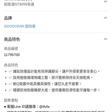
超取滿NT$999免運
付款方式
品牌
信用卡一次付款
GOODYEAR 固特異
超商取貨付款
商品特色
LINE Pay
商品編號
Apple Pay
11795700
街口支付
商品特色
悠遊付
✅ 護趾防撞設計能有效保護腳尖，讓戶外探索更安全安心。
Google Pay
✅ 採用極致循環飛織工藝，排汗散熱保持全天候乾爽。
✅ 軟Q吸震中底具備高彈性，讓您久走不疲累。
全盈+PAY
✅ 穩健抓地耐磨橡膠大底，提供優異防滑性能守護每一步。
AFTEE先享後付
銷售重點
相關說明
● 客服Line ID請搜尋：@ifufa
【關於「AFTEE先享後付」】
ATM付款
AFTEE先享後付是「在收到商品之後才付款」的支付方式。 讓您購物簡單