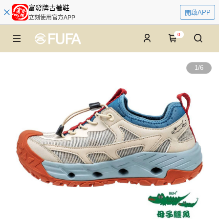
富發牌古著鞋
開啟APP
立刻使用官方APP
0
1
/
6