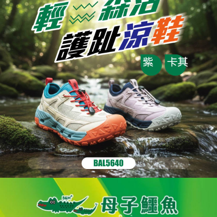
「AFTEE先享後付」，若未經同意申辦者引起之損失，本公司不負相關責
任。
４．使用「AFTEE先享後付」時，將依據個別帳號之用戶狀況，依本公司即
時審查核予不同之上限額度；若仍有額度不足之情形，本公司將視審查結果
請求用戶進行身份認證。
５．嚴禁一人註冊多個帳號或使用他人資訊註冊。若發現惡意使用之情形，
恩沛科技股份有限公司將有權停止該用戶之使用額度並採取法律行動。