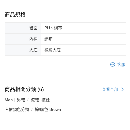
商品規格
鞋面
PU、網布
內裡
網布
大底
橡膠大底
客服
商品相關分類 (6)
查看全部
Men｜男鞋
涼鞋│拖鞋
└ 依顏色分類
棕/咖色 Brown