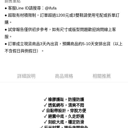
銷售重點
便利好安心！
● 客服Line ID請搜尋：@ifufa
１．簡單：不需註冊會員、不需綁卡、不需儲值。
運送方式
２．便利：只要手機號碼，簡訊認證，即可結帳。
● 超取有材積限制，訂單超過1200元或3雙鞋請使用宅配或拆單訂
３．安心：先確認商品／服務後，再付款。
全家 取貨付款
購。
每筆NT$70，滿NT$999(含以上)免運費
● 試穿報告僅供初步參考，如有尺寸或版型問題歡迎詢問線上客
【「AFTEE先享後付」結帳流程】
１．於結帳方式選擇「AFTEE先享後付」後，將跳轉至「AFTEE先享後付」
服。
付款後 全家取貨
結帳頁面，進行簡訊認證並確認金額後，即可完成結帳。
● 訂單成立現貨商品3天內出貨，預購商品約5-10天安排出貨（以上
２．訂單成立數日內，您將收到繳費通知簡訊。
每筆NT$70，滿NT$999(含以上)免運費
不含假日與例假日）。
３．收到繳費通知簡訊後14天內，點擊此簡訊中的連結，可透過四大超商／
ATM／網路銀行／等多元方式進行付款，方視為交易完成。
7-11 取貨付款
※ 請注意：結帳手續完成當下不需立刻繳費，但若您需要取消訂單，請聯絡
每筆NT$70，滿NT$999(含以上)免運費
購買商品的店家。未經商家同意取消之訂單仍視為有效，需透過AFTEE先享
後付繳納相關費用。
詳細說明
商品規格
相關推薦
付款後 7-11取貨
※ 交易是否成功請以「AFTEE先享後付 」之結帳頁面顯示為準，若有關於
是否繳費成功／繳費後需取消欲退款等相關疑問，請聯繫「AFTEE先享後付
每筆NT$70，滿NT$999(含以上)免運費
客戶支援中心」
https://netprotections.freshdesk.com/support/home
新竹物流宅配
【注意事項】
✓ 橡膠護趾，防撞防護
１．透過由恩沛科技股份有限公司提供之「AFTEE先享後付」服務完成之交
每筆NT$90，滿NT$999(含以上)免運費
✓ 透氣網布，清爽不悶
易，需依本服務之必要範圍內提供個人資料，並將交易相關給付款項請求債
✓ 自黏帶設計，穿脫方便
權轉讓予恩沛科技股份有限公司。
海外宅配
查看運費
✓ 避震中底，久走舒適
２．關於個人資料處理事宜，請瀏覽以下網址：
✓ 刻紋大底，穩定防滑
https://aftee.tw/terms/#terms3
✓ 反光材質，提升夜間安全
３．未成年的使用者請事先徵得法定代理人或監護人之同意方可使用