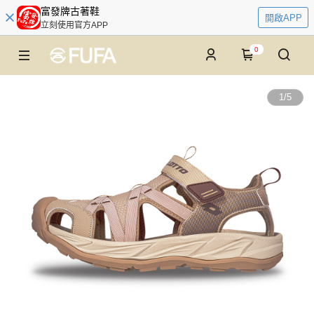
富發牌古著鞋
開啟APP
立刻使用官方APP
0
1
/
5