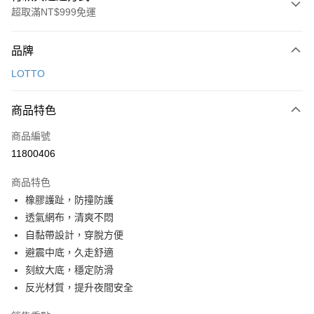
超取滿NT$999免運
付款方式
品牌
信用卡一次付款
LOTTO
超商取貨付款
商品特色
LINE Pay
商品編號
Apple Pay
11800406
街口支付
商品特色
悠遊付
橡膠護趾，防撞防護
Google Pay
透氣網布，清爽不悶
自黏帶設計，穿脫方便
全盈+PAY
避震中底，久走舒適
AFTEE先享後付
刻紋大底，穩定防滑
相關說明
反光材質，提升夜間安全
【關於「AFTEE先享後付」】
ATM付款
AFTEE先享後付是「在收到商品之後才付款」的支付方式。 讓您購物簡單