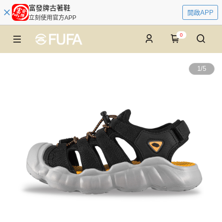
富發牌古著鞋
開啟APP
立刻使用官方APP
0
1
/
5