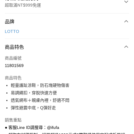
超取滿NT$999免運
付款方式
品牌
信用卡一次付款
LOTTO
超商取貨付款
商品特色
LINE Pay
商品編號
Apple Pay
11801569
街口支付
商品特色
悠遊付
輕量護趾涼鞋，防石塊硬物傷害
Google Pay
易調繩扣，穿脫快速方便
透氣網布＋親膚內裡，舒適不悶
全盈+PAY
彈性避震中底，Q彈好走
AFTEE先享後付
銷售重點
相關說明
● 客服Line ID請搜尋：@ifufa
【關於「AFTEE先享後付」】
ATM付款
AFTEE先享後付是「在收到商品之後才付款」的支付方式。 讓您購物簡單