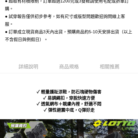
● 超取有材積限制，訂單超過1200元或3雙鞋請使用宅配或拆單訂
便利好安心！
購。
１．簡單：不需註冊會員、不需綁卡、不需儲值。
運送方式
２．便利：只要手機號碼，簡訊認證，即可結帳。
● 試穿報告僅供初步參考，如有尺寸或版型問題歡迎詢問線上客
３．安心：先確認商品／服務後，再付款。
全家 取貨付款
服。
每筆NT$70，滿NT$999(含以上)免運費
● 訂單成立現貨商品3天內出貨，預購商品約5-10天安排出貨（以上
【「AFTEE先享後付」結帳流程】
１．於結帳方式選擇「AFTEE先享後付」後，將跳轉至「AFTEE先享後付」
不含假日與例假日）。
付款後 全家取貨
結帳頁面，進行簡訊認證並確認金額後，即可完成結帳。
２．訂單成立數日內，您將收到繳費通知簡訊。
每筆NT$70，滿NT$999(含以上)免運費
３．收到繳費通知簡訊後14天內，點擊此簡訊中的連結，可透過四大超商／
ATM／網路銀行／等多元方式進行付款，方視為交易完成。
7-11 取貨付款
※ 請注意：結帳手續完成當下不需立刻繳費，但若您需要取消訂單，請聯絡
詳細說明
商品規格
相關推薦
每筆NT$70，滿NT$999(含以上)免運費
購買商品的店家。未經商家同意取消之訂單仍視為有效，需透過AFTEE先享
後付繳納相關費用。
付款後 7-11取貨
※ 交易是否成功請以「AFTEE先享後付 」之結帳頁面顯示為準，若有關於
是否繳費成功／繳費後需取消欲退款等相關疑問，請聯繫「AFTEE先享後付
每筆NT$70，滿NT$999(含以上)免運費
✓ 輕量護趾涼鞋，防石塊硬物傷害
客戶支援中心」
https://netprotections.freshdesk.com/support/home
✓ 易調繩扣，穿脫快速方便
新竹物流宅配
✓ 透氣網布＋親膚內裡，舒適不悶
【注意事項】
✓ 彈性避震中底，Q彈好走
１．透過由恩沛科技股份有限公司提供之「AFTEE先享後付」服務完成之交
每筆NT$90，滿NT$999(含以上)免運費
易，需依本服務之必要範圍內提供個人資料，並將交易相關給付款項請求債
權轉讓予恩沛科技股份有限公司。
海外宅配
查看運費
２．關於個人資料處理事宜，請瀏覽以下網址：
https://aftee.tw/terms/#terms3
３．未成年的使用者請事先徵得法定代理人或監護人之同意方可使用