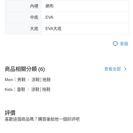
內裡
網布
中底
EVA
大底
EVA大底
客服
商品相關分類 (6)
查看全部
Men｜男鞋
涼鞋│拖鞋
Kids｜童鞋
涼鞋│拖鞋
評價
喜歡這個商品嗎？購買後給他一個好評吧