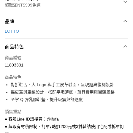
超取滿NT$999免運
付款方式
品牌
信用卡一次付款
LOTTO
超商取貨付款
商品特色
LINE Pay
商品編號
Apple Pay
11803301
街口支付
商品特色
悠遊付
對折鞋舌、大 Logo 與手工皮革鞋面，呈現經典復刻設計
Google Pay
採皮革與車線設計，搭配平坦薄底，兼具實用與街頭風格
全掌 Q 彈乳膠鞋墊，提升吸震與舒適度
全盈+PAY
銷售重點
AFTEE先享後付
● 客服Line ID請搜尋：@ifufa
相關說明
● 超取有材積限制，訂單超過1200元或3雙鞋請使用宅配或拆單訂
【關於「AFTEE先享後付」】
ATM付款
AFTEE先享後付是「在收到商品之後才付款」的支付方式。 讓您購物簡單