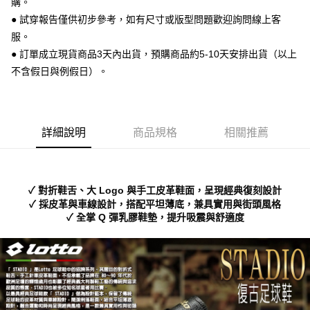
購。
便利好安心！
● 試穿報告僅供初步參考，如有尺寸或版型問題歡迎詢問線上客
１．簡單：不需註冊會員、不需綁卡、不需儲值。
運送方式
２．便利：只要手機號碼，簡訊認證，即可結帳。
服。
３．安心：先確認商品／服務後，再付款。
全家 取貨付款
● 訂單成立現貨商品3天內出貨，預購商品約5-10天安排出貨（以上
每筆NT$70，滿NT$999(含以上)免運費
不含假日與例假日）。
【「AFTEE先享後付」結帳流程】
１．於結帳方式選擇「AFTEE先享後付」後，將跳轉至「AFTEE先享後付」
付款後 全家取貨
結帳頁面，進行簡訊認證並確認金額後，即可完成結帳。
２．訂單成立數日內，您將收到繳費通知簡訊。
每筆NT$70，滿NT$999(含以上)免運費
３．收到繳費通知簡訊後14天內，點擊此簡訊中的連結，可透過四大超商／
詳細說明
商品規格
相關推薦
ATM／網路銀行／等多元方式進行付款，方視為交易完成。
7-11 取貨付款
※ 請注意：結帳手續完成當下不需立刻繳費，但若您需要取消訂單，請聯絡
每筆NT$70，滿NT$999(含以上)免運費
購買商品的店家。未經商家同意取消之訂單仍視為有效，需透過AFTEE先享
後付繳納相關費用。
付款後 7-11取貨
※ 交易是否成功請以「AFTEE先享後付 」之結帳頁面顯示為準，若有關於
✓ 對折鞋舌、大 Logo 與手工皮革鞋面，呈現經典復刻設計
是否繳費成功／繳費後需取消欲退款等相關疑問，請聯繫「AFTEE先享後付
✓ 採皮革與車線設計，搭配平坦薄底，兼具實用與街頭風格
每筆NT$70，滿NT$999(含以上)免運費
客戶支援中心」
https://netprotections.freshdesk.com/support/home
✓ 全掌 Q 彈乳膠鞋墊，提升吸震與舒適度
新竹物流宅配
【注意事項】
１．透過由恩沛科技股份有限公司提供之「AFTEE先享後付」服務完成之交
每筆NT$90，滿NT$999(含以上)免運費
易，需依本服務之必要範圍內提供個人資料，並將交易相關給付款項請求債
權轉讓予恩沛科技股份有限公司。
海外宅配
查看運費
２．關於個人資料處理事宜，請瀏覽以下網址：
https://aftee.tw/terms/#terms3
３．未成年的使用者請事先徵得法定代理人或監護人之同意方可使用