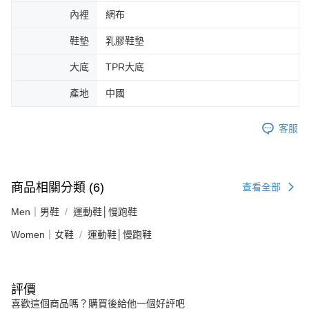
內裡
網布
鞋墊
乳膠鞋墊
大底
TPR大底
產地
中國
客服
商品相關分類 (6)
查看全部
Men｜男鞋
運動鞋│慢跑鞋
Women｜女鞋
運動鞋│慢跑鞋
評價
喜歡這個商品嗎？購買後給他一個好評吧