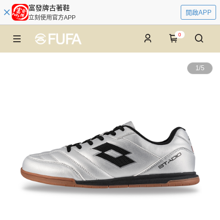
富發牌古著鞋
開啟APP
立刻使用官方APP
0
1
/
5