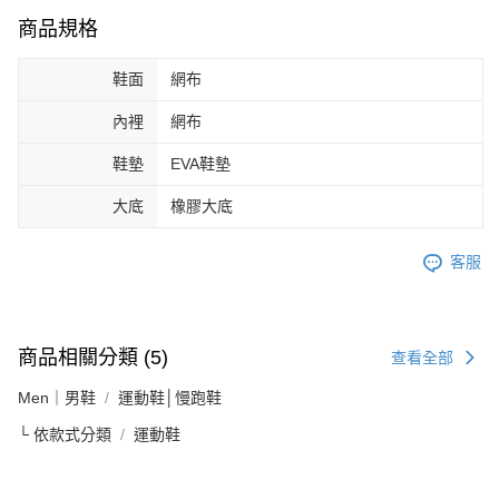
商品規格
鞋面
網布
內裡
網布
鞋墊
EVA鞋墊
大底
橡膠大底
客服
商品相關分類 (5)
查看全部
Men｜男鞋
運動鞋│慢跑鞋
└ 依款式分類
運動鞋