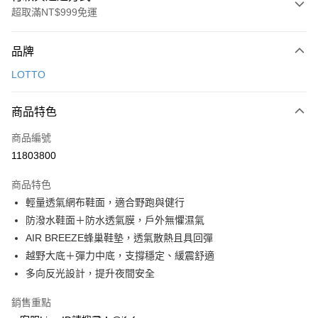
超取滿NT$999免運
付款方式
品牌
信用卡一次付款
LOTTO
超商取貨付款
商品特色
LINE Pay
商品編號
Apple Pay
11803800
街口支付
商品特色
悠遊付
輕量透氣網布鞋面，適合野跑與健行
Google Pay
防潑水鞋面＋防水透氣膜，戶外無懼濕氣
AIR BREEZE蜂巢鞋墊，透氣散熱且具回彈
全盈+PAY
越野大底＋彈力中底，支撐穩定、緩震舒適
AFTEE先享後付
多向反光設計，提升夜間安全
相關說明
銷售重點
【關於「AFTEE先享後付」】
ATM付款
AFTEE先享後付是「在收到商品之後才付款」的支付方式。 讓您購物簡單