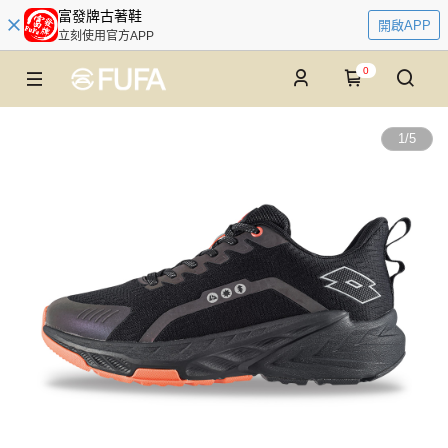
富發牌古著鞋
開啟APP
立刻使用官方APP
0
1
/
5