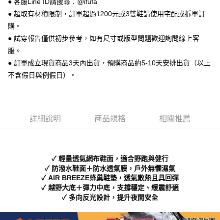
● 客服Line ID請搜尋：@ifufa
便利好安心！
● 超取有材積限制，訂單超過1200元或3雙鞋請使用宅配或拆單訂
１．簡單：不需註冊會員、不需綁卡、不需儲值。
運送方式
２．便利：只要手機號碼，簡訊認證，即可結帳。
購。
３．安心：先確認商品／服務後，再付款。
全家 取貨付款
● 試穿報告僅供初步參考，如有尺寸或版型問題歡迎詢問線上客
每筆NT$70，滿NT$999(含以上)免運費
服。
【「AFTEE先享後付」結帳流程】
１．於結帳方式選擇「AFTEE先享後付」後，將跳轉至「AFTEE先享後付」
● 訂單成立現貨商品3天內出貨，預購商品約5-10天安排出貨（以上
付款後 全家取貨
結帳頁面，進行簡訊認證並確認金額後，即可完成結帳。
不含假日與例假日）。
２．訂單成立數日內，您將收到繳費通知簡訊。
每筆NT$70，滿NT$999(含以上)免運費
３．收到繳費通知簡訊後14天內，點擊此簡訊中的連結，可透過四大超商／
ATM／網路銀行／等多元方式進行付款，方視為交易完成。
7-11 取貨付款
※ 請注意：結帳手續完成當下不需立刻繳費，但若您需要取消訂單，請聯絡
每筆NT$70，滿NT$999(含以上)免運費
購買商品的店家。未經商家同意取消之訂單仍視為有效，需透過AFTEE先享
詳細說明
商品規格
相關推薦
後付繳納相關費用。
付款後 7-11取貨
※ 交易是否成功請以「AFTEE先享後付 」之結帳頁面顯示為準，若有關於
是否繳費成功／繳費後需取消欲退款等相關疑問，請聯繫「AFTEE先享後付
每筆NT$70，滿NT$999(含以上)免運費
客戶支援中心」
https://netprotections.freshdesk.com/support/home
✓ 輕量透氣網布鞋面，適合野跑與健行
新竹物流宅配
【注意事項】
✓ 防潑水鞋面＋防水透氣膜，戶外無懼濕氣
１．透過由恩沛科技股份有限公司提供之「AFTEE先享後付」服務完成之交
每筆NT$90，滿NT$999(含以上)免運費
✓ AIR BREEZE蜂巢鞋墊，透氣散熱且具回彈
易，需依本服務之必要範圍內提供個人資料，並將交易相關給付款項請求債
✓ 越野大底＋彈力中底，支撐穩定、緩震舒適
權轉讓予恩沛科技股份有限公司。
海外宅配
查看運費
✓ 多向反光設計，提升夜間安全
２．關於個人資料處理事宜，請瀏覽以下網址：
https://aftee.tw/terms/#terms3
３．未成年的使用者請事先徵得法定代理人或監護人之同意方可使用