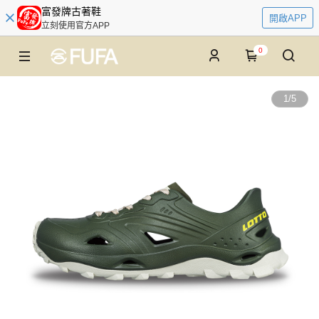
富發牌古著鞋
開啟APP
立刻使用官方APP
0
1
/
5