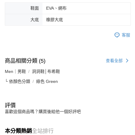
鞋面
EVA、網布
大底
橡膠大底
客服
商品相關分類 (5)
查看全部
Men｜男鞋
洞洞鞋│布希鞋
└ 依顏色分類
綠色 Green
評價
喜歡這個商品嗎？購買後給他一個好評吧
本分類熱銷
全站排行