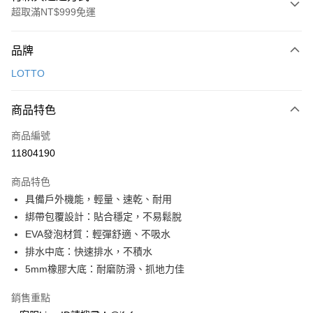
超取滿NT$999免運
付款方式
品牌
信用卡一次付款
LOTTO
超商取貨付款
商品特色
LINE Pay
商品編號
Apple Pay
11804190
街口支付
商品特色
悠遊付
具備戶外機能，輕量、速乾、耐用
Google Pay
綁帶包覆設計：貼合穩定，不易鬆脫
EVA發泡材質：輕彈舒適、不吸水
全盈+PAY
排水中底：快速排水，不積水
AFTEE先享後付
5mm橡膠大底：耐磨防滑、抓地力佳
相關說明
銷售重點
【關於「AFTEE先享後付」】
ATM付款
AFTEE先享後付是「在收到商品之後才付款」的支付方式。 讓您購物簡單