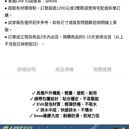
● 客服Line ID請搜尋：@ifufa
便利好安心！
● 超取有材積限制，訂單超過1200元或3雙鞋請使用宅配或拆單訂
１．簡單：不需註冊會員、不需綁卡、不需儲值。
運送方式
２．便利：只要手機號碼，簡訊認證，即可結帳。
購。
３．安心：先確認商品／服務後，再付款。
全家 取貨付款
● 試穿報告僅供初步參考，如有尺寸或版型問題歡迎詢問線上客
每筆NT$70，滿NT$999(含以上)免運費
服。
【「AFTEE先享後付」結帳流程】
１．於結帳方式選擇「AFTEE先享後付」後，將跳轉至「AFTEE先享後付」
● 訂單成立現貨商品3天內出貨，預購商品約5-10天安排出貨（以上
付款後 全家取貨
結帳頁面，進行簡訊認證並確認金額後，即可完成結帳。
不含假日與例假日）。
２．訂單成立數日內，您將收到繳費通知簡訊。
每筆NT$70，滿NT$999(含以上)免運費
３．收到繳費通知簡訊後14天內，點擊此簡訊中的連結，可透過四大超商／
ATM／網路銀行／等多元方式進行付款，方視為交易完成。
7-11 取貨付款
※ 請注意：結帳手續完成當下不需立刻繳費，但若您需要取消訂單，請聯絡
每筆NT$70，滿NT$999(含以上)免運費
購買商品的店家。未經商家同意取消之訂單仍視為有效，需透過AFTEE先享
詳細說明
商品規格
相關推薦
後付繳納相關費用。
付款後 7-11取貨
※ 交易是否成功請以「AFTEE先享後付 」之結帳頁面顯示為準，若有關於
是否繳費成功／繳費後需取消欲退款等相關疑問，請聯繫「AFTEE先享後付
每筆NT$70，滿NT$999(含以上)免運費
客戶支援中心」
https://netprotections.freshdesk.com/support/home
✓ 具備戶外機能，輕量、速乾、耐用
新竹物流宅配
【注意事項】
✓ 綁帶包覆設計：貼合穩定，不易鬆脫
１．透過由恩沛科技股份有限公司提供之「AFTEE先享後付」服務完成之交
每筆NT$90，滿NT$999(含以上)免運費
✓ EVA發泡材質：輕彈舒適、不吸水
易，需依本服務之必要範圍內提供個人資料，並將交易相關給付款項請求債
✓ 排水中底：快速排水，不積水
權轉讓予恩沛科技股份有限公司。
海外宅配
查看運費
✓ 5mm橡膠大底：耐磨防滑、抓地力佳
２．關於個人資料處理事宜，請瀏覽以下網址：
https://aftee.tw/terms/#terms3
３．未成年的使用者請事先徵得法定代理人或監護人之同意方可使用