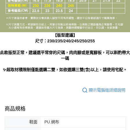
【版型建議】
尺寸：230/235/240/245/250/255
此款版型正常，建議選平常穿的尺碼，肉肉腳或是寬腳板，可以斟酌帶大
一碼
✨超取材積限制僅能選購二雙，如欲選購三雙(含)以上，請使用宅配。
顯示電腦版詳細說明
商品規格
鞋面
PU.網布