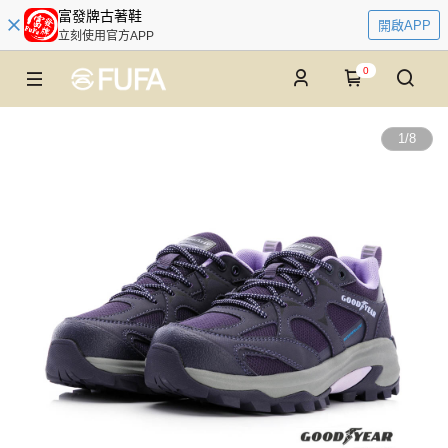
富發牌古著鞋
開啟APP
立刻使用官方APP
0
1
/
8