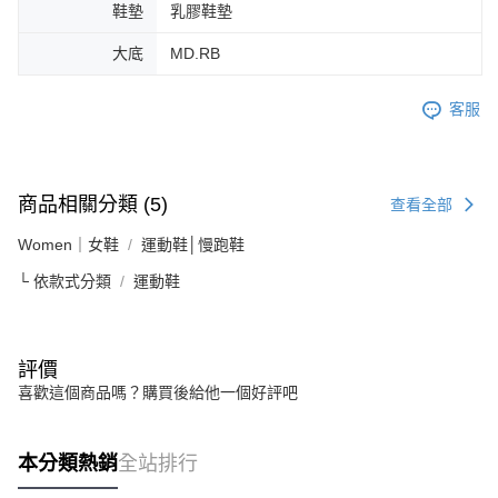
鞋墊
乳膠鞋墊
大底
MD.RB
客服
商品相關分類 (5)
查看全部
Women｜女鞋
運動鞋│慢跑鞋
└ 依款式分類
運動鞋
評價
喜歡這個商品嗎？購買後給他一個好評吧
本分類熱銷
全站排行