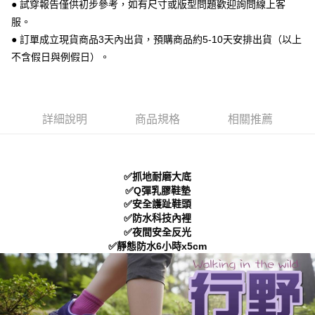
每筆NT$70，滿NT$999(含以上)免運費
● 試穿報告僅供初步參考，如有尺寸或版型問題歡迎詢問線上客
【「AFTEE先享後付」結帳流程】
１．於結帳方式選擇「AFTEE先享後付」後，將跳轉至「AFTEE先享後付」
服。
付款後 全家取貨
結帳頁面，進行簡訊認證並確認金額後，即可完成結帳。
● 訂單成立現貨商品3天內出貨，預購商品約5-10天安排出貨（以上
２．訂單成立數日內，您將收到繳費通知簡訊。
每筆NT$70，滿NT$999(含以上)免運費
不含假日與例假日）。
３．收到繳費通知簡訊後14天內，點擊此簡訊中的連結，可透過四大超商／
ATM／網路銀行／等多元方式進行付款，方視為交易完成。
7-11 取貨付款
※ 請注意：結帳手續完成當下不需立刻繳費，但若您需要取消訂單，請聯絡
每筆NT$70，滿NT$999(含以上)免運費
購買商品的店家。未經商家同意取消之訂單仍視為有效，需透過AFTEE先享
後付繳納相關費用。
詳細說明
商品規格
相關推薦
付款後 7-11取貨
※ 交易是否成功請以「AFTEE先享後付 」之結帳頁面顯示為準，若有關於
是否繳費成功／繳費後需取消欲退款等相關疑問，請聯繫「AFTEE先享後付
每筆NT$70，滿NT$999(含以上)免運費
客戶支援中心」
https://netprotections.freshdesk.com/support/home
新竹物流宅配
【注意事項】
✅抓地耐磨大底
１．透過由恩沛科技股份有限公司提供之「AFTEE先享後付」服務完成之交
每筆NT$90，滿NT$999(含以上)免運費
✅Q彈乳膠鞋墊
易，需依本服務之必要範圍內提供個人資料，並將交易相關給付款項請求債
✅安全護趾鞋頭
權轉讓予恩沛科技股份有限公司。
海外宅配
查看運費
✅防水科技內裡
２．關於個人資料處理事宜，請瀏覽以下網址：
✅夜間安全反光
https://aftee.tw/terms/#terms3
✅靜態防水6小時x5cm
３．未成年的使用者請事先徵得法定代理人或監護人之同意方可使用
「AFTEE先享後付」，若未經同意申辦者引起之損失，本公司不負相關責
任。
４．使用「AFTEE先享後付」時，將依據個別帳號之用戶狀況，依本公司即
時審查核予不同之上限額度；若仍有額度不足之情形，本公司將視審查結果
請求用戶進行身份認證。