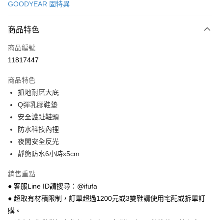
GOODYEAR 固特異
超商取貨付款
商品特色
LINE Pay
商品編號
Apple Pay
11817447
街口支付
商品特色
悠遊付
抓地耐磨大底
Google Pay
Q彈乳膠鞋墊
安全護趾鞋頭
全盈+PAY
防水科技內裡
AFTEE先享後付
夜間安全反光
相關說明
靜態防水6小時x5cm
【關於「AFTEE先享後付」】
ATM付款
AFTEE先享後付是「在收到商品之後才付款」的支付方式。 讓您購物簡單
銷售重點
便利好安心！
● 客服Line ID請搜尋：@ifufa
１．簡單：不需註冊會員、不需綁卡、不需儲值。
運送方式
２．便利：只要手機號碼，簡訊認證，即可結帳。
● 超取有材積限制，訂單超過1200元或3雙鞋請使用宅配或拆單訂
３．安心：先確認商品／服務後，再付款。
全家 取貨付款
購。